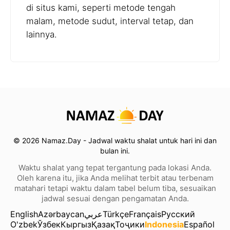
di situs kami, seperti metode tengah
malam, metode sudut, interval tetap, dan
lainnya.
© 2026 Namaz.Day - Jadwal waktu shalat untuk hari ini dan
bulan ini.
Waktu shalat yang tepat tergantung pada lokasi Anda.
Oleh karena itu, jika Anda melihat terbit atau terbenam
matahari tetapi waktu dalam tabel belum tiba, sesuaikan
jadwal sesuai dengan pengamatan Anda.
English
Azərbaycan
عربي
Türkçe
Français
Русский
O'zbek
Ўзбек
Кыргыз
Қазақ
Тоҷики
Indonesia
Español