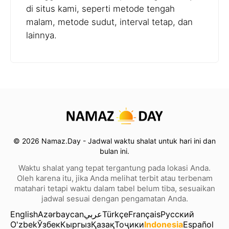
di situs kami, seperti metode tengah
malam, metode sudut, interval tetap, dan
lainnya.
© 2026 Namaz.Day - Jadwal waktu shalat untuk hari ini dan
bulan ini.
Waktu shalat yang tepat tergantung pada lokasi Anda.
Oleh karena itu, jika Anda melihat terbit atau terbenam
matahari tetapi waktu dalam tabel belum tiba, sesuaikan
jadwal sesuai dengan pengamatan Anda.
English
Azərbaycan
عربي
Türkçe
Français
Русский
O'zbek
Ўзбек
Кыргыз
Қазақ
Тоҷики
Indonesia
Español