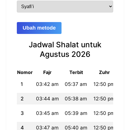
Ubah metode
Jadwal Shalat untuk
Agustus 2026
Nomor
Fajr
Terbit
Zuhr
1
03:42 am
05:37 am
12:50 pm
04:
2
03:44 am
05:38 am
12:50 pm
04:
3
03:45 am
05:39 am
12:50 pm
04:
4
03:47 am
05:40 am
12:50 pm
04: