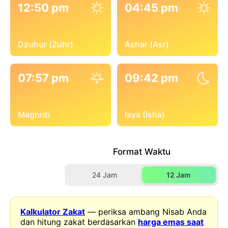
12:50 pm
04:45 pm
Dzuhur (Zuhr)
Ashar (Asr)
07:57 pm
09:42 pm
Maghrib
Isya (Isha)
Format Waktu
24 Jam
12 Jam
Kalkulator Zakat
— periksa ambang Nisab Anda
dan hitung zakat berdasarkan
harga emas saat