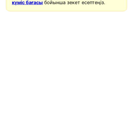
күміс бағасы
бойынша зекет есептеңіз.