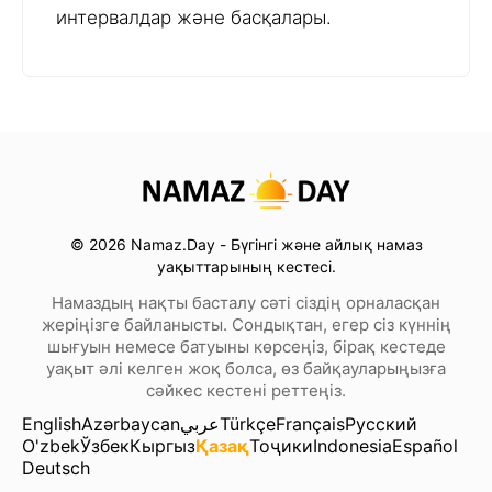
интервалдар және басқалары.
© 2026 Namaz.Day - Бүгінгі және айлық намаз
уақыттарының кестесі.
Намаздың нақты басталу сәті сіздің орналасқан
жеріңізге байланысты. Сондықтан, егер сіз күннің
шығуын немесе батуыны көрсеңіз, бірақ кестеде
уақыт әлі келген жоқ болса, өз байқауларыңызға
сәйкес кестені реттеңіз.
English
Azərbaycan
عربي
Türkçe
Français
Русский
O'zbek
Ўзбек
Кыргыз
Қазақ
Тоҷики
Indonesia
Español
Deutsch