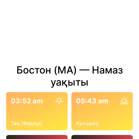
Бостон (MA) — Намаз
уақыты
03:52 am
05:43 am
Таң (Фаджр)
Күн шығу