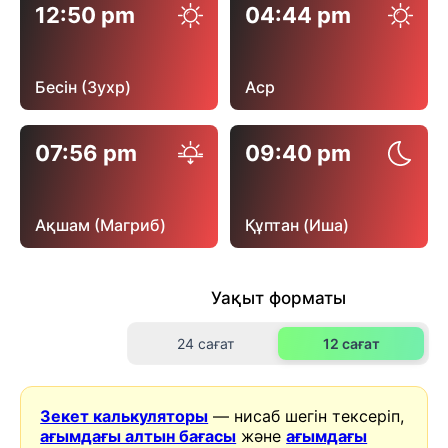
12:50 pm
04:44 pm
Бесін (Зухр)
Аср
07:56 pm
09:40 pm
Ақшам (Магриб)
Құптан (Иша)
Уақыт форматы
24 сағат
12 сағат
Зекет калькуляторы
— нисаб шегін тексеріп,
ағымдағы алтын бағасы
және
ағымдағы