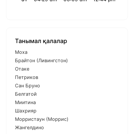
Танымал қалалар
Моха
Брайтон (Ливингстон)
Отаке
Петриков
Сан Бруно
Белгатой
Миитина
Шахрияр
Морристаун (Моррис)
Жангелдино