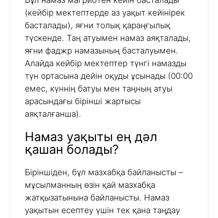
Бұл намаз магрибтен кейін басталады
(кейбір мектептерде аз уақыт кейінірек
басталады), яғни толық қараңғылық
түскенде. Таң атуымен намаз аяқталады,
яғни фаджр намазының басталуымен.
Алайда кейбір мектептер түнгі намазды
түн ортасына дейін оқуды ұсынады (00:00
емес, күннің батуы мен таңның атуы
арасындағы бірінші жартысы
аяқталғанша).
Намаз уақыты ең дәл
қашан болады?
Біріншіден, бұл мазхабқа байланысты –
мұсылманның өзін қай мазхабқа
жатқызатынына байланысты. Намаз
уақытын есептеу үшін тек қана таңдау