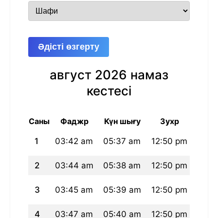
Әдісті өзгерту
август 2026 намаз
кестесі
Саны
Фаджр
Күн шығу
Зухр
А
1
03:42 am
05:37 am
12:50 pm
04:4
2
03:44 am
05:38 am
12:50 pm
04:4
3
03:45 am
05:39 am
12:50 pm
04:4
4
03:47 am
05:40 am
12:50 pm
04:4