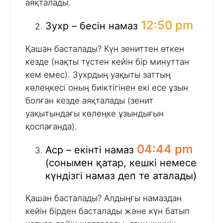
аяқталады.
12:50 pm
Зухр – бесін намаз
Қашан басталады? Күн зениттен өткен
кезде (нақты түстен кейін бір минуттан
кем емес). Зухрдың уақыты заттың
көлеңкесі оның биіктігінен екі есе ұзын
болған кезде аяқталады (зенит
уақытындағы көлеңке ұзындығын
қоспағанда).
04:44 pm
Аср – екінті намаз
(сонымен қатар, кешкі немесе
күндізгі намаз деп те аталады)
Қашан басталады? Алдыңғы намаздан
кейін бірден басталады және күн батып