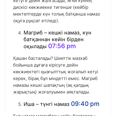
кетуге дейін жалғасады, яғни күннің
дискісі көкжиекке тигенше (кейбір
мектептерде күн толық батқанша намаз
оқуға рұқсат етіледі).
Магриб – кешкі намаз, күн
батқаннан кейін бірден
07:56 pm
оқылады
Қашан басталады? Шииттік мазхаб
бойынша дұғаға кірісуге дейін
көкжиектегі қызғылттық жоғалып кетуі
керек, бірақ бұл міндетті емес. Магриб
намазы кешкі шапақтың (ақ қалдық
жарықтың) жоғалуымен аяқталады.
09:40 pm
Иша – түнгі намаз