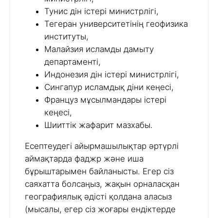
Тунис дін істері министрлігі,
Тегеран университетінің геофизика
институты,
Малайзия исламды дамыту
департаменті,
Индонезия дін істері министрлігі,
Сингапур исламдық діни кеңесі,
Француз мұсылмандары істері
кеңесі,
Шииттік жафарит мазхабы.
Есептеудегі айырмашылықтар әртүрлі
аймақтарда фаджр және иша
бұрыштарымен байланысты. Егер сіз
саяхатта болсаңыз, жақын орналасқан
географиялық әдісті қолдана аласыз
(мысалы, егер сіз жоғары ендіктерде