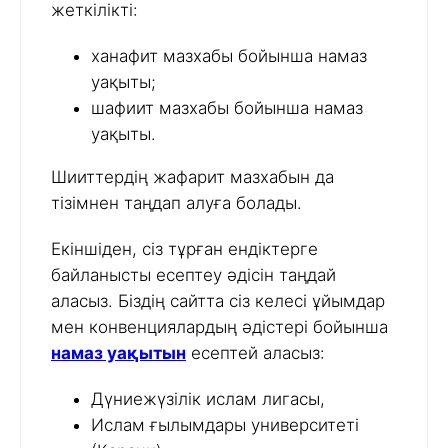
жеткілікті:
ханафит мазхабы бойынша намаз
уақыты;
шафиит мазхабы бойынша намаз
уақыты.
Шииттердің жафарит мазхабын да
тізімнен таңдап алуға болады.
Екіншіден, сіз тұрған ендіктерге
байланысты есептеу әдісін таңдай
аласыз. Біздің сайтта сіз келесі ұйымдар
мен конвенциялардың әдістері бойынша
намаз уақытын
есептей аласыз:
Дүниежүзілік ислам лигасы,
Ислам ғылымдары университеті