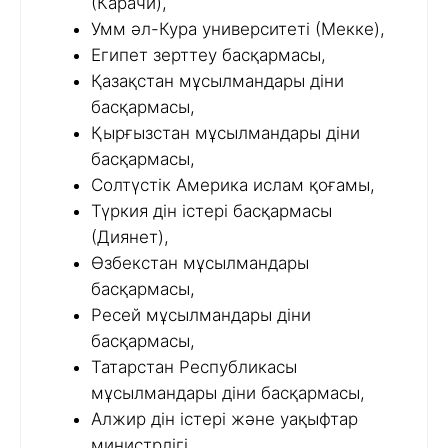
(Карачи),
Умм әл-Кура университеті (Мекке),
Египет зерттеу басқармасы,
Қазақстан мұсылмандары діни
басқармасы,
Қырғызстан мұсылмандары діни
басқармасы,
Солтүстік Америка ислам қоғамы,
Түркия дін істері басқармасы
(Диянет),
Өзбекстан мұсылмандары
басқармасы,
Ресей мұсылмандары діни
басқармасы,
Татарстан Республикасы
мұсылмандары діни басқармасы,
Алжир дін істері және уақыфтар
министрлігі,