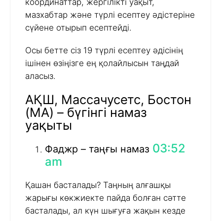
координаттар, жергілікті уақыт,
мазхабтар және түрлі есептеу әдістеріне
сүйене отырып есептейді.
Осы бетте сіз 19 түрлі есептеу әдісінің
ішінен өзіңізге ең қолайлысын таңдай
аласыз.
АҚШ, Массачусетс, Бостон
(MA) – бүгінгі намаз
уақыты
03:52
Фаджр – таңғы намаз
am
Қашан басталады? Таңның алғашқы
жарығы көкжиекте пайда болған сәтте
басталады, ал күн шығуға жақын кезде