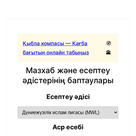
Қыбла компасы — Қағба
🧭
бағытын онлайн табыңыз
🕋
Мазхаб және есептеу
әдістерінің баптаулары
Есептеу әдісі
Аср есебі