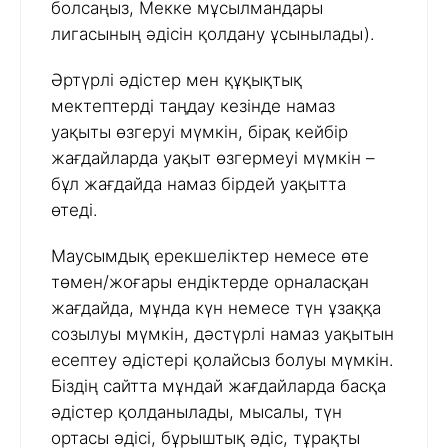
болсаңыз, Мекке мұсылмандары
лигасының әдісін қолдану ұсынылады).
Әртүрлі әдістер мен құқықтық
мектептерді таңдау кезінде намаз
уақыты өзгеруі мүмкін, бірақ кейбір
жағдайларда уақыт өзгермеуі мүмкін –
бұл жағдайда намаз бірдей уақытта
өтеді.
Маусымдық ерекшеліктер немесе өте
төмен/жоғары ендіктерде орналасқан
жағдайда, мұнда күн немесе түн ұзаққа
созылуы мүмкін, дәстүрлі намаз уақытын
есептеу әдістері қолайсыз болуы мүмкін.
Біздің сайтта мұндай жағдайларда басқа
әдістер қолданылады, мысалы, түн
ортасы әдісі, бұрыштық әдіс, тұрақты