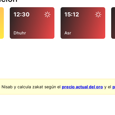
12:30
15:12
Dhuhr
Asr
 Nisab y calcula zakat según el
precio actual del oro
y el
p