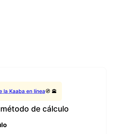
e la Kaaba en línea
🧭 🕋
 método de cálculo
ulo