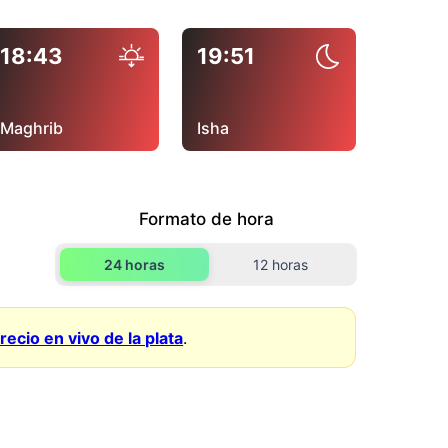
18:43
19:51
Maghrib
Isha
Formato de hora
24 horas
12 horas
recio en vivo de la plata
.