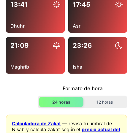
13:41
17:45
Dhuhr
Asr
21:09
23:26
Maghrib
Isha
Formato de hora
24 horas
12 horas
Calculadora de Zakat
— revisa tu umbral de
Nisab y calcula zakat según el
precio actual del