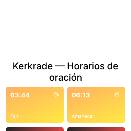
Kerkrade — Horarios de
oración
03:44
06:13
Fajr
Amanecer