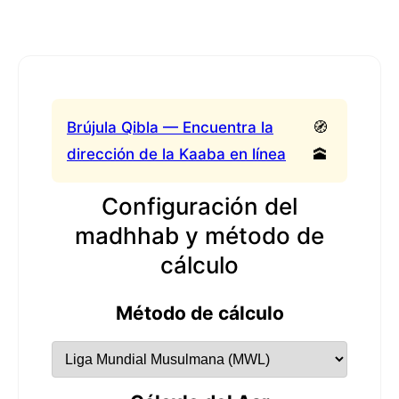
Brújula Qibla — Encuentra la
🧭
dirección de la Kaaba en línea
🕋
Configuración del
madhhab y método de
cálculo
Método de cálculo