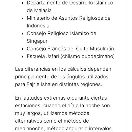
Departamento de Desarrollo Islámico
de Malasia
Ministerio de Asuntos Religiosos de
Indonesia
Consejo Religioso Islámico de
Singapur
Consejo Francés del Culto Musulmán
Escuela Jafari (chiismo duodecimano)
Las diferencias en los cálculos dependen
principalmente de los ángulos utilizados
para Fajr e Isha en distintas regiones.
En latitudes extremas o durante ciertas
estaciones, cuando el día o la noche son
muy largos, utilizamos métodos
alternativos como el método de
medianoche, método angular o intervalos