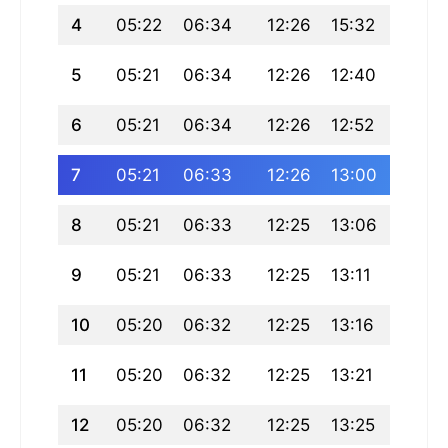
4
05:22
06:34
12:26
15:32
18:18
5
05:21
06:34
12:26
12:40
18:18
6
05:21
06:34
12:26
12:52
18:18
7
05:21
06:33
12:26
13:00
18:18
8
05:21
06:33
12:25
13:06
18:18
9
05:21
06:33
12:25
13:11
18:18
10
05:20
06:32
12:25
13:16
18:18
11
05:20
06:32
12:25
13:21
18:18
12
05:20
06:32
12:25
13:25
18:18