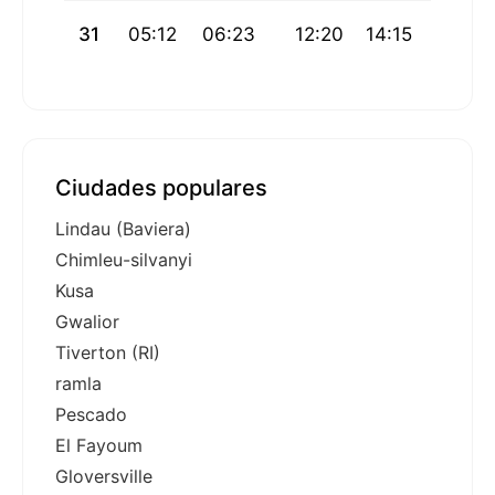
31
05:12
06:23
12:20
14:15
18:18
Ciudades populares
Lindau (Baviera)
Chimleu-silvanyi
Kusa
Gwalior
Tiverton (RI)
ramla
Pescado
El Fayoum
Gloversville