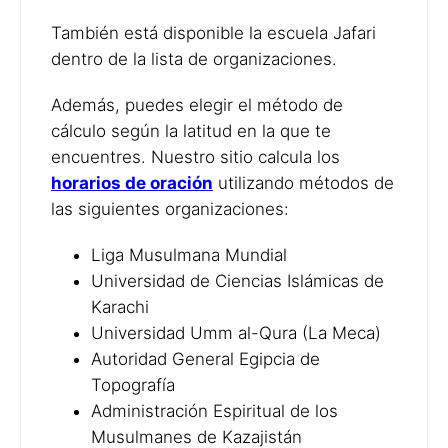
También está disponible la escuela Jafari
dentro de la lista de organizaciones.
Además, puedes elegir el método de
cálculo según la latitud en la que te
encuentres. Nuestro sitio calcula los
horarios de oración
utilizando métodos de
las siguientes organizaciones:
Liga Musulmana Mundial
Universidad de Ciencias Islámicas de
Karachi
Universidad Umm al-Qura (La Meca)
Autoridad General Egipcia de
Topografía
Administración Espiritual de los
Musulmanes de Kazajistán