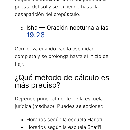
puesta del sol y se extiende hasta la
desaparición del crepúsculo.
Isha — Oración nocturna a las
19:26
Comienza cuando cae la oscuridad
completa y se prolonga hasta el inicio del
Fajr.
¿Qué método de cálculo es
más preciso?
Depende principalmente de la escuela
jurídica (madhab). Puedes seleccionar:
Horarios según la escuela Hanafi
Horarios según la escuela Shafi'i