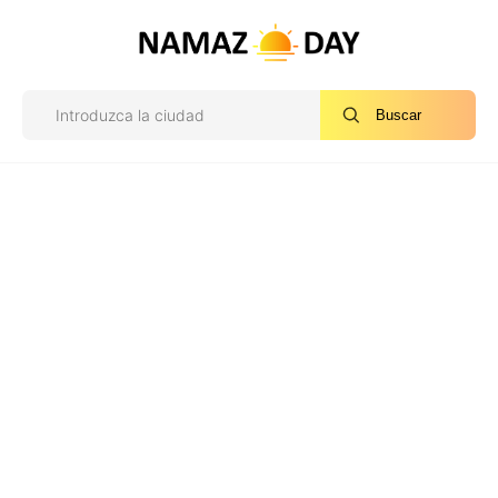
Buscar