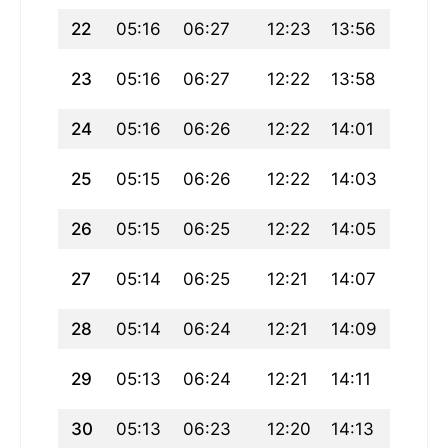
22
05:16
06:27
12:23
13:56
18:18
23
05:16
06:27
12:22
13:58
18:18
24
05:16
06:26
12:22
14:01
18:18
25
05:15
06:26
12:22
14:03
18:18
26
05:15
06:25
12:22
14:05
18:18
27
05:14
06:25
12:21
14:07
18:18
28
05:14
06:24
12:21
14:09
18:18
29
05:13
06:24
12:21
14:11
18:18
30
05:13
06:23
12:20
14:13
18:18