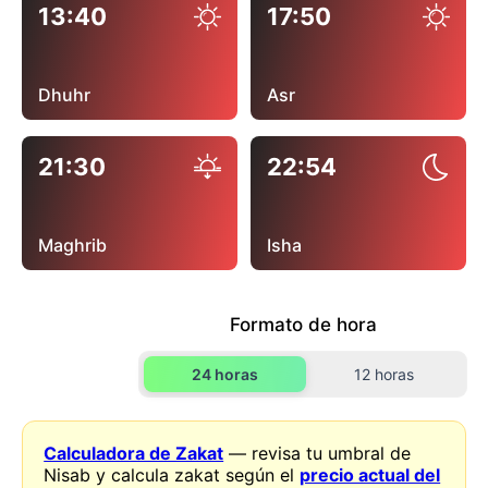
13:40
17:50
Dhuhr
Asr
21:30
22:54
Maghrib
Isha
Formato de hora
24 horas
12 horas
Calculadora de Zakat
— revisa tu umbral de
Nisab y calcula zakat según el
precio actual del