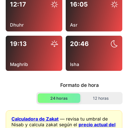
12:17
16:05
Dhuhr
Asr
19:13
20:46
Maghrib
Isha
Formato de hora
24 horas
12 horas
Calculadora de Zakat
— revisa tu umbral de
Nisab y calcula zakat según el
precio actual del