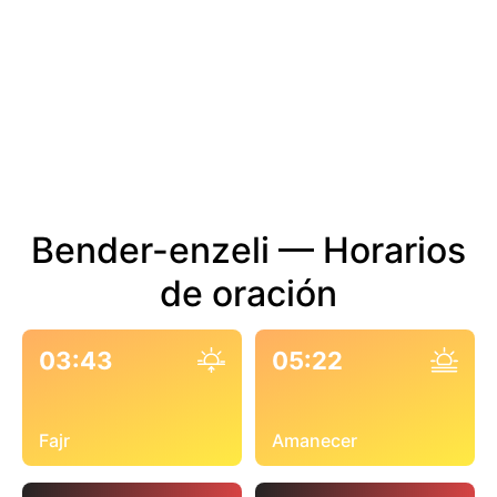
Bender-enzeli — Horarios
de oración
03:43
05:22
Fajr
Amanecer