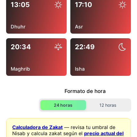
13:05
17:10
Dhuhr
Asr
20:34
22:49
Maghrib
Isha
Formato de hora
24 horas
12 horas
Calculadora de Zakat
— revisa tu umbral de
Nisab y calcula zakat según el
precio actual del