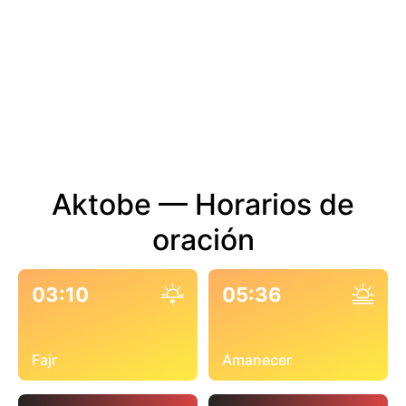
Aktobe — Horarios de
oración
03:10
05:36
Fajr
Amanecer