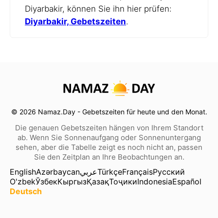
Diyarbakir, können Sie ihn hier prüfen:
Diyarbakir, Gebetszeiten
.
© 2026 Namaz.Day - Gebetszeiten für heute und den Monat.
Die genauen Gebetszeiten hängen von Ihrem Standort
ab. Wenn Sie Sonnenaufgang oder Sonnenuntergang
sehen, aber die Tabelle zeigt es noch nicht an, passen
Sie den Zeitplan an Ihre Beobachtungen an.
English
Azərbaycan
عربي
Türkçe
Français
Русский
O'zbek
Ўзбек
Кыргыз
Қазақ
Тоҷики
Indonesia
Español
Deutsch