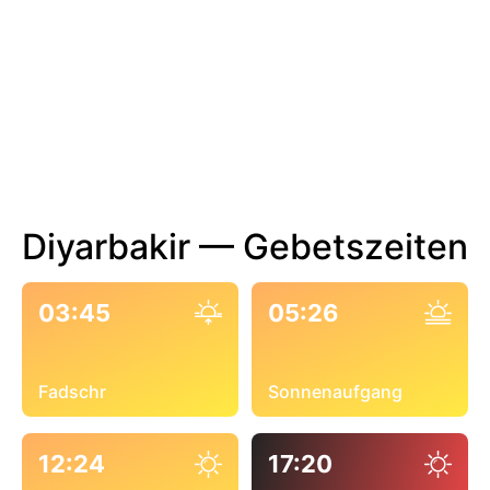
Diyarbakir — Gebetszeiten
03:45
05:26
Fadschr
Sonnenaufgang
12:24
17:20