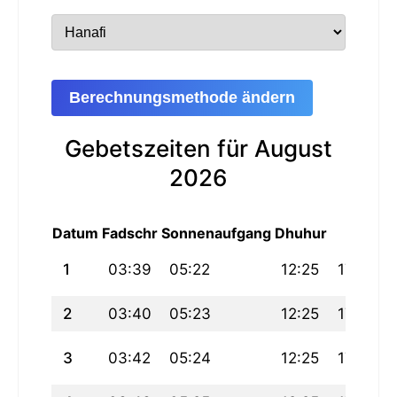
Berechnungsmethode ändern
Gebetszeiten für August
2026
Datum
Fadschr
Sonnenaufgang
Dhuhur
Asr
M
1
03:39
05:22
12:25
17:23
2
03:40
05:23
12:25
17:22
3
03:42
05:24
12:25
17:22