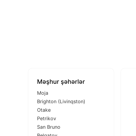
Məşhur şəhərlər
Moja
Brighton (Livinqston)
Otake
Petrikov
San Bruno
Belqatoy