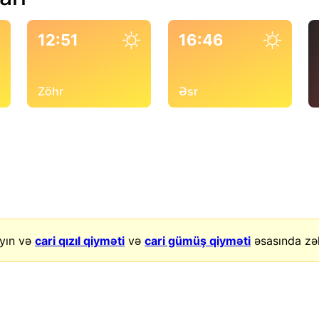
12:51
16:46
Zöhr
Əsr
yın və
cari qızıl qiyməti
və
cari gümüş qiyməti
əsasında zək