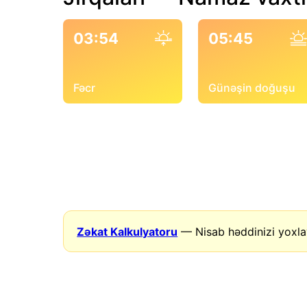
03:54
05:45
Fəcr
Günəşin doğuşu
Zəkat Kalkulyatoru
— Nisab həddinizi yoxla