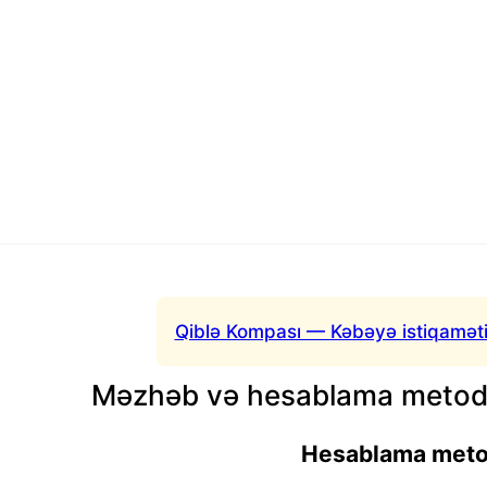
Qiblə Kompası — Kəbəyə istiqaməti
Məzhəb və hesablama metodu
Hesablama met