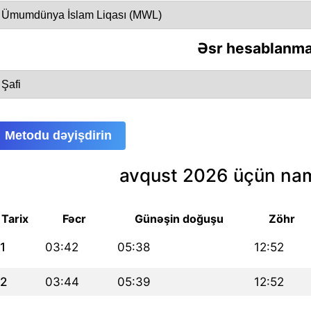
Əsr hesablanma
Metodu dəyişdirin
avqust 2026 üçün nam
Tarix
Fəcr
Günəşin doğuşu
Zöhr
1
03:42
05:38
12:52
2
03:44
05:39
12:52