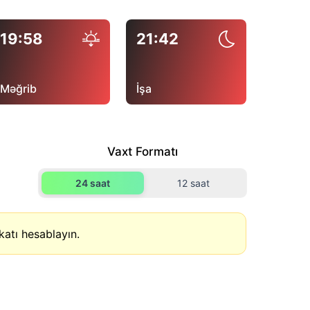
19:58
21:42
Məğrib
İşa
Vaxt Formatı
24 saat
12 saat
atı hesablayın.