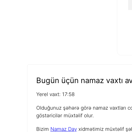
Bugün üçün namaz vaxtı av
Yerel vaxt: 17:58
Olduğunuz şəhərə görə namaz vaxtları coğ
göstəricilər müxtəlif olur.
Bizim
Namaz Day
xidmətimiz müxtəlif şəh