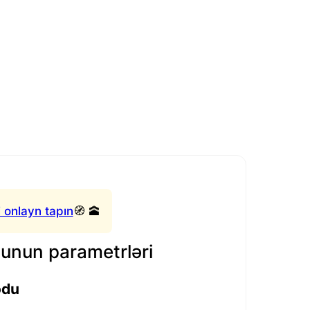
 onlayn tapın
🧭 🕋
nun parametrləri
odu