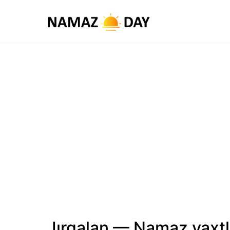
Jırqalan — Namaz vaxtl