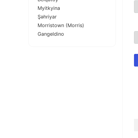
Myitkyina
Şəhriyar
Morristown (Morris)
Gangeldino