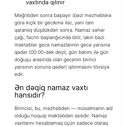
vaxtında qılınır
Məğribdən sonra başlayır (bəzi məzhəblərə
görə kiçik bir gecikmə ilə), yəni tam
qaranlıq düşdükdən sonra. Namaz səhər
çağı, fəcrin başlanğıcında bitir, lakin bəzi
məktəblər gecə namazlarının gecə yarısına
qədər (00:00-dək deyil, gün batımı ilə gün
doğuşu arasında olan gecənin birinci
yarısının sonuna qədər) qılınmasını tövsiyə
edir.
Ən dəqiq namaz vaxtı
hansıdır?
Birincisi, bu, məzhəbdən — müsəlmanın aid
olduğu hüquqi məktəbdən asılıdır. Namaz
vaxtlarını hesablamaq üçün sadəcə olaraq