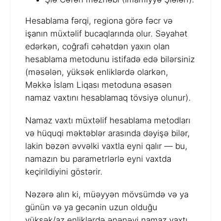
Hesablama fərqi, regiona görə fəcr və
işanın müxtəlif bucaqlarında olur. Səyahət
edərkən, coğrafi cəhətdən yaxın olan
hesablama metodunu istifadə edə bilərsiniz
(məsələn, yüksək enliklərdə olarkən,
Məkkə İslam Liqası metoduna əsasən
namaz vaxtını hesablamaq tövsiyə olunur).
Namaz vaxtı müxtəlif hesablama metodları
və hüquqi məktəblər arasında dəyişə bilər,
lakin bəzən əvvəlki vaxtla eyni qalır — bu,
namazın bu parametrlərlə eyni vaxtda
keçirildiyini göstərir.
Nəzərə alın ki, müəyyən mövsümdə və ya
günün və ya gecənin uzun olduğu
yüksək/az enliklərdə ənənəvi namaz vaxtı