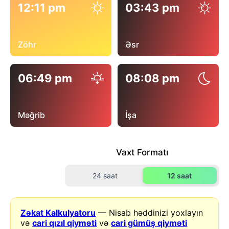
12:11 pm
03:43 pm
Zöhr
Əsr
06:49 pm
08:08 pm
Məğrib
İşa
Vaxt Formatı
24 saat
12 saat
Zəkat Kalkulyatoru
— Nisab həddinizi yoxlayın
və
cari qızıl qiyməti
və
cari gümüş qiyməti