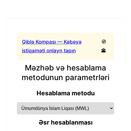
Qiblə Kompası — Kəbəyə
🧭
istiqaməti onlayn tapın
🕋
Məzhəb və hesablama
metodunun parametrləri
Hesablama metodu
Əsr hesablanması