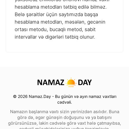
hesablama metodları tətbiq edilə bilməz.
Belə şəraitlər üçün saytımızda başqa
hesablama metodları, məsələn, gecənin
ortası metodu, bucaqlı metod, sabit
intervallar və digərləri tətbiq olunur.
© 2026 Namaz.Day - Bu günün və ayın namaz vaxtları
cədvəli.
Namazın başlanma vaxtı sizin yerinizdən asılıdır. Buna
görə də, əgər günəşin doğuşunu və ya batışını
görürsünüzsə, lakin cədvələ görə vaxt hələ çatmayıbsa,
cədvəli müşahidələrinizə uyğun tənzimləyin.