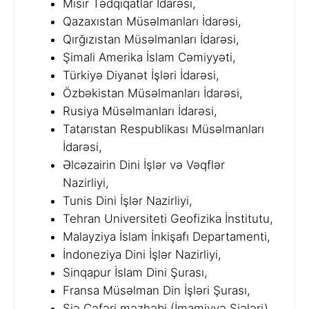
Misir Tədqiqatlar İdarəsi,
Qazaxıstan Müsəlmanları İdarəsi,
Qırğızıstan Müsəlmanları İdarəsi,
Şimali Amerika İslam Cəmiyyəti,
Türkiyə Diyanət İşləri İdarəsi,
Özbəkistan Müsəlmanları İdarəsi,
Rusiya Müsəlmanları İdarəsi,
Tatarıstan Respublikası Müsəlmanları
İdarəsi,
Əlcəzairin Dini İşlər və Vəqflər
Nazirliyi,
Tunis Dini İşlər Nazirliyi,
Tehran Universiteti Geofizika İnstitutu,
Malayziya İslam İnkişafı Departamenti,
İndoneziya Dini İşlər Nazirliyi,
Sinqapur İslam Dini Şurası,
Fransa Müsəlman Din İşləri Şurası,
Şiə Cəfəri məzhəbi (İmamiyyə Şiələri).