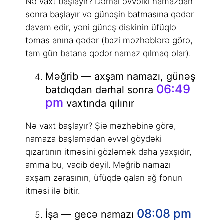
Nə vaxt başlayır? Dərhal əvvəlki namazdan
sonra başlayır və günəşin batmasına qədər
davam edir, yəni günəş diskinin üfüqlə
təmas anına qədər (bəzi məzhəblərə görə,
tam gün batana qədər namaz qılmaq olar).
Məğrib — axşam namazı, günəş
06:49
batdıqdan dərhal sonra
pm
vaxtında qılınır
Nə vaxt başlayır? Şiə məzhəbinə görə,
namaza başlamadan əvvəl göydəki
qızartının itməsini gözləmək daha yaxşıdır,
amma bu, vacib deyil. Məğrib namazı
axşam zərasının, üfüqdə qalan ağ fonun
itməsi ilə bitir.
08:08 pm
İşa — gecə namazı