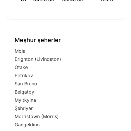
Məşhur şəhərlər
Moja
Brighton (Livinqston)
Otake
Petrikov
San Bruno
Belqatoy
Myitkyina
Şəhriyar
Morristown (Morris)
Gangeldino