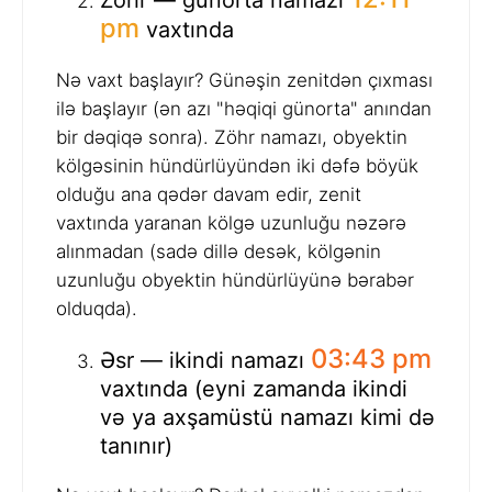
pm
vaxtında
Nə vaxt başlayır? Günəşin zenitdən çıxması
ilə başlayır (ən azı "həqiqi günorta" anından
bir dəqiqə sonra). Zöhr namazı, obyektin
kölgəsinin hündürlüyündən iki dəfə böyük
olduğu ana qədər davam edir, zenit
vaxtında yaranan kölgə uzunluğu nəzərə
alınmadan (sadə dillə desək, kölgənin
uzunluğu obyektin hündürlüyünə bərabər
olduqda).
03:43 pm
Əsr — ikindi namazı
vaxtında (eyni zamanda ikindi
və ya axşamüstü namazı kimi də
tanınır)