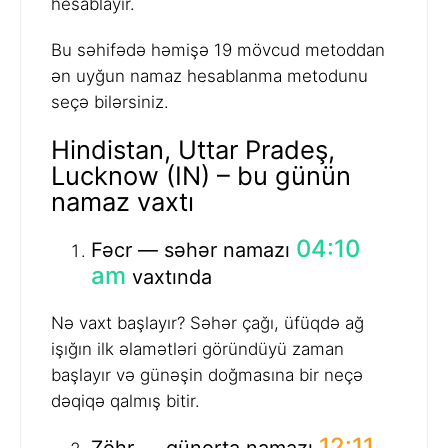
hesablayır.
Bu səhifədə həmişə 19 mövcud metoddan
ən uyğun namaz hesablanma metodunu
seçə bilərsiniz.
Hindistan, Uttar Pradeş,
Lucknow (IN) – bu günün
namaz vaxtı
04:10
Fəcr — səhər namazı
am
vaxtında
Nə vaxt başlayır? Səhər çağı, üfüqdə ağ
işığın ilk əlamətləri göründüyü zaman
başlayır və günəşin doğmasına bir neçə
dəqiqə qalmış bitir.
12:11
Zöhr — günorta namazı