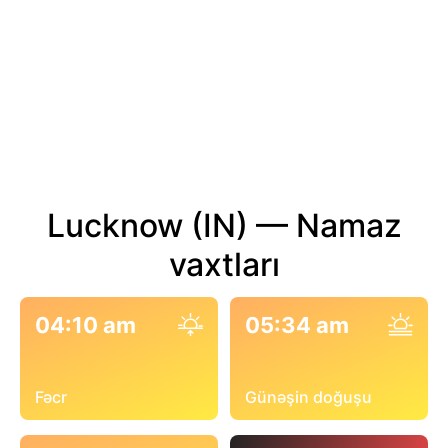
Lucknow (IN) — Namaz
vaxtları
04:10 am
05:34 am
Fəcr
Günəşin doğuşu