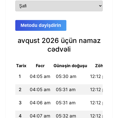
Metodu dəyişdirin
avqust 2026 üçün namaz
cədvəli
Tarix
Fəcr
Günəşin doğuşu
Zöhr
1
04:05 am
05:30 am
12:12 pm
0
2
04:05 am
05:31 am
12:12 pm
0
3
04:06 am
05:31 am
12:12 pm
0
4
04:07 am
05:32 am
12:12 pm
0