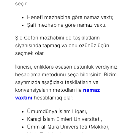
seçin:
Hənəfi məzhəbinə görə namaz vaxtı;
Şafi məzhəbinə görə namaz vaxtı.
Şiə Cəfəri məzhəbini də təşkilatların
siyahısında tapmaq və onu özünüz üçün
seçmək olar.
İkincisi, enliklərə əsasən üstünlük verdiyiniz
hesablama metodunu seçə bilərsiniz. Bizim
saytımızda aşağıdakı təşkilatların və
konvensiyaların metodları ilə
namaz
vaxtını
hesablamaq olar:
Ümumdünya İslam Liqası,
Karaçi İslam Elmləri Universiteti,
Ümm al-Qura Universiteti (Məkkə),