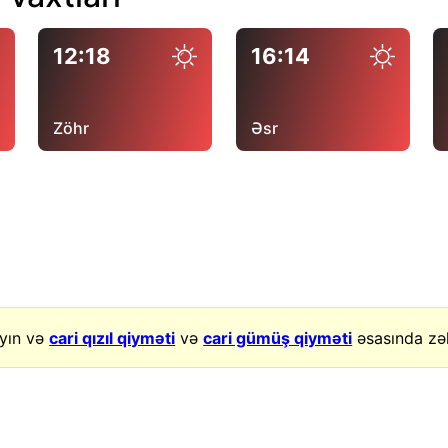
12:18
16:14
Zöhr
Əsr
yın və
cari qızıl qiyməti
və
cari gümüş qiyməti
əsasında zək