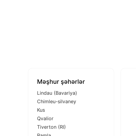
Məşhur şəhərlər
Lindau (Bavariya)
Chimleu-silvaney
Kus
Qvalior
Tiverton (RI)
Ramla