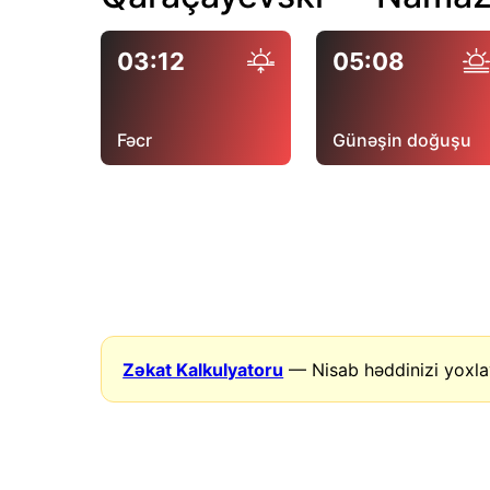
03:12
05:08
Fəcr
Günəşin doğuşu
Zəkat Kalkulyatoru
— Nisab həddinizi yoxla