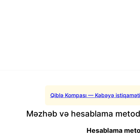
Qiblə Kompası — Kəbəyə istiqaməti
Məzhəb və hesablama metodu
Hesablama met