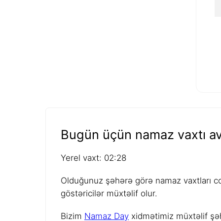
Bugün üçün namaz vaxtı av
Yerel vaxt: 02:28
Olduğunuz şəhərə görə namaz vaxtları coğ
göstəricilər müxtəlif olur.
Bizim
Namaz Day
xidmətimiz müxtəlif şəh