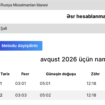
Əsr hesablanma
Metodu dəyişdirin
avqust 2026 üçün nam
Tarix
Fəcr
Günəşin doğuşu
Zöhr
1
03:01
05:01
12:18
2
03:03
05:02
12:18