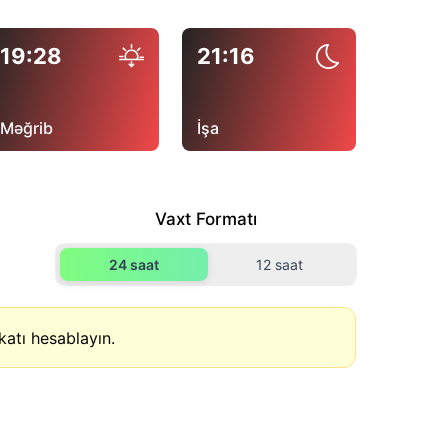
19:28
21:16
Məğrib
İşa
Vaxt Formatı
24 saat
12 saat
atı hesablayın.