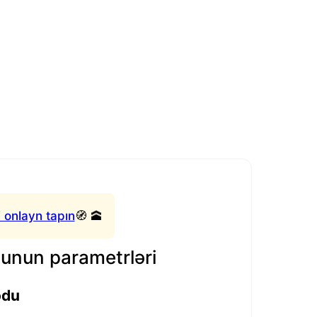
 onlayn tapın
🧭 🕋
nun parametrləri
odu