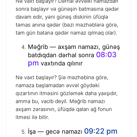
Nə vaxt başlayır? Dərhal əvvəlki namazdan
sonra başlayır və günəşin batmasına qədər
davam edir, yəni günəş diskinin üfüqlə
təmas anına qədər (bəzi məzhəblərə görə,
tam gün batana qədər namaz qılmaq olar).
Məğrib — axşam namazı, günəş
08:03
batdıqdan dərhal sonra
pm
vaxtında qılınır
Nə vaxt başlayır? Şiə məzhəbinə görə,
namaza başlamadan əvvəl göydəki
qızartının itməsini gözləmək daha yaxşıdır,
amma bu, vacib deyil. Məğrib namazı
axşam zərasının, üfüqdə qalan ağ fonun
itməsi ilə bitir.
09:22 pm
İşa — gecə namazı