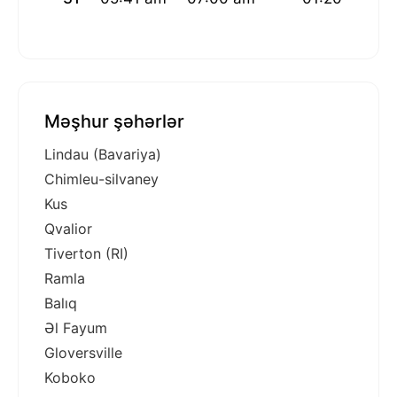
Məşhur şəhərlər
Lindau (Bavariya)
Chimleu-silvaney
Kus
Qvalior
Tiverton (RI)
Ramla
Balıq
Əl Fayum
Gloversville
Koboko