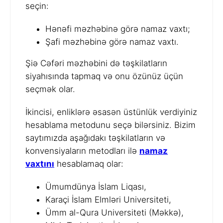
seçin:
Hənəfi məzhəbinə görə namaz vaxtı;
Şafi məzhəbinə görə namaz vaxtı.
Şiə Cəfəri məzhəbini də təşkilatların
siyahısında tapmaq və onu özünüz üçün
seçmək olar.
İkincisi, enliklərə əsasən üstünlük verdiyiniz
hesablama metodunu seçə bilərsiniz. Bizim
saytımızda aşağıdakı təşkilatların və
konvensiyaların metodları ilə
namaz
vaxtını
hesablamaq olar:
Ümumdünya İslam Liqası,
Karaçi İslam Elmləri Universiteti,
Ümm al-Qura Universiteti (Məkkə),