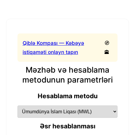
Qiblə Kompası — Kəbəyə
🧭
istiqaməti onlayn tapın
🕋
Məzhəb və hesablama
metodunun parametrləri
Hesablama metodu
Əsr hesablanması