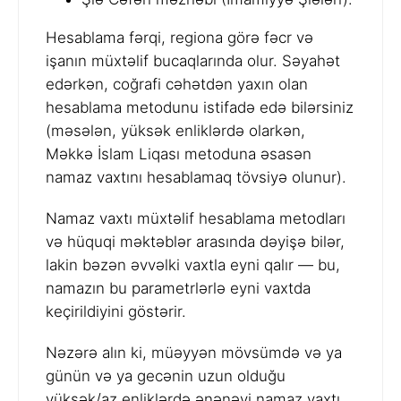
Hesablama fərqi, regiona görə fəcr və
işanın müxtəlif bucaqlarında olur. Səyahət
edərkən, coğrafi cəhətdən yaxın olan
hesablama metodunu istifadə edə bilərsiniz
(məsələn, yüksək enliklərdə olarkən,
Məkkə İslam Liqası metoduna əsasən
namaz vaxtını hesablamaq tövsiyə olunur).
Namaz vaxtı müxtəlif hesablama metodları
və hüquqi məktəblər arasında dəyişə bilər,
lakin bəzən əvvəlki vaxtla eyni qalır — bu,
namazın bu parametrlərlə eyni vaxtda
keçirildiyini göstərir.
Nəzərə alın ki, müəyyən mövsümdə və ya
günün və ya gecənin uzun olduğu
yüksək/az enliklərdə ənənəvi namaz vaxtı