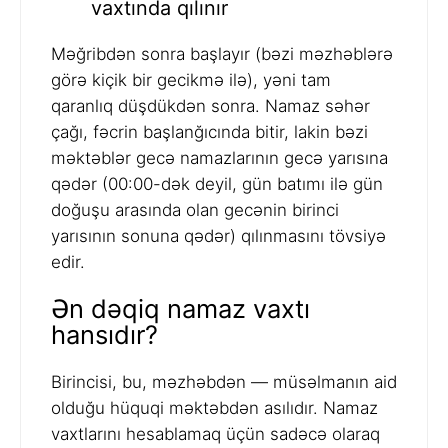
vaxtında qılınır
Məğribdən sonra başlayır (bəzi məzhəblərə
görə kiçik bir gecikmə ilə), yəni tam
qaranlıq düşdükdən sonra. Namaz səhər
çağı, fəcrin başlanğıcında bitir, lakin bəzi
məktəblər gecə namazlarının gecə yarısına
qədər (00:00-dək deyil, gün batımı ilə gün
doğuşu arasında olan gecənin birinci
yarısının sonuna qədər) qılınmasını tövsiyə
edir.
Ən dəqiq namaz vaxtı
hansıdır?
Birincisi, bu, məzhəbdən — müsəlmanın aid
olduğu hüquqi məktəbdən asılıdır. Namaz
vaxtlarını hesablamaq üçün sadəcə olaraq