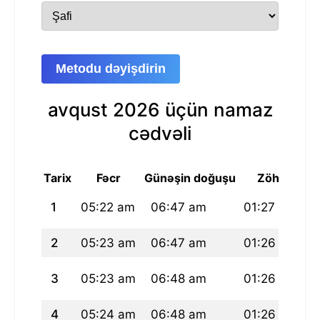
Metodu dəyişdirin
avqust 2026 üçün namaz
cədvəli
Tarix
Fəcr
Günəşin doğuşu
Zöhr
1
05:22 am
06:47 am
01:27 pm
0
2
05:23 am
06:47 am
01:26 pm
0
3
05:23 am
06:48 am
01:26 pm
0
4
05:24 am
06:48 am
01:26 pm
0