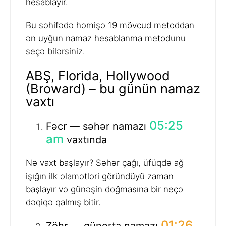
hesablayır.
Bu səhifədə həmişə 19 mövcud metoddan
ən uyğun namaz hesablanma metodunu
seçə bilərsiniz.
ABŞ, Florida, Hollywood
(Broward) – bu günün namaz
vaxtı
05:25
Fəcr — səhər namazı
am
vaxtında
Nə vaxt başlayır? Səhər çağı, üfüqdə ağ
işığın ilk əlamətləri göründüyü zaman
başlayır və günəşin doğmasına bir neçə
dəqiqə qalmış bitir.
01:26
Zöhr — günorta namazı