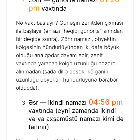
pm
vaxtında
Nə vaxt başlayır? Günəşin zenitdən çıxması
ilə başlayır (ən azı "həqiqi günorta" anından
bir dəqiqə sonra). Zöhr namazı, obyektin
kölgəsinin hündürlüyündən iki dəfə böyük
olduğu ana qədər davam edir, zenit
vaxtında yaranan kölgə uzunluğu nəzərə
alınmadan (sadə dillə desək, kölgənin
uzunluğu obyektin hündürlüyünə bərabər
olduqda).
04:56 pm
Əsr — ikindi namazı
vaxtında (eyni zamanda ikindi
və ya axşamüstü namazı kimi də
tanınır)