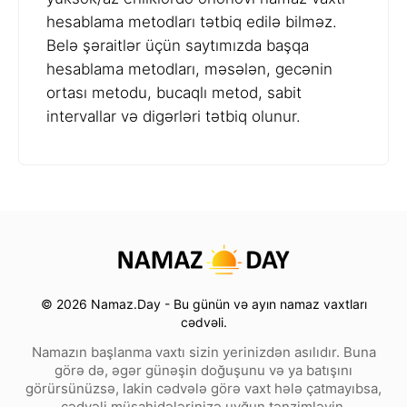
hesablama metodları tətbiq edilə bilməz.
Belə şəraitlər üçün saytımızda başqa
hesablama metodları, məsələn, gecənin
ortası metodu, bucaqlı metod, sabit
intervallar və digərləri tətbiq olunur.
© 2026 Namaz.Day - Bu günün və ayın namaz vaxtları
cədvəli.
Namazın başlanma vaxtı sizin yerinizdən asılıdır. Buna
görə də, əgər günəşin doğuşunu və ya batışını
görürsünüzsə, lakin cədvələ görə vaxt hələ çatmayıbsa,
cədvəli müşahidələrinizə uyğun tənzimləyin.