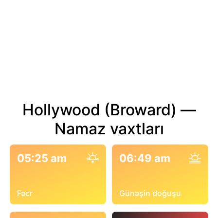
Hollywood (Broward) —
Namaz vaxtları
05:25 am
06:49 am
Fəcr
Günəşin doğuşu