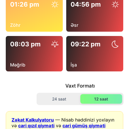
01:26 pm
04:56 pm
Zöhr
Əsr
08:03 pm
09:22 pm
Məğrib
İşa
Vaxt Formatı
24 saat
12 saat
Zəkat Kalkulyatoru
— Nisab həddinizi yoxlayın
və
cari qızıl qiyməti
və
cari gümüş qiyməti