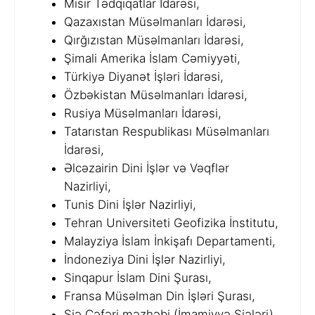
Misir Tədqiqatlar İdarəsi,
Qazaxıstan Müsəlmanları İdarəsi,
Qırğızıstan Müsəlmanları İdarəsi,
Şimali Amerika İslam Cəmiyyəti,
Türkiyə Diyanət İşləri İdarəsi,
Özbəkistan Müsəlmanları İdarəsi,
Rusiya Müsəlmanları İdarəsi,
Tatarıstan Respublikası Müsəlmanları
İdarəsi,
Əlcəzairin Dini İşlər və Vəqflər
Nazirliyi,
Tunis Dini İşlər Nazirliyi,
Tehran Universiteti Geofizika İnstitutu,
Malayziya İslam İnkişafı Departamenti,
İndoneziya Dini İşlər Nazirliyi,
Sinqapur İslam Dini Şurası,
Fransa Müsəlman Din İşləri Şurası,
Şiə Cəfəri məzhəbi (İmamiyyə Şiələri).