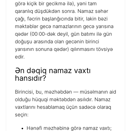
görə kiçik bir gecikmə ilə), yəni tam
qaranlıq düşdükdən sonra. Namaz səhər
çağı, fəcrin başlanğıcında bitir, lakin bəzi
məktəblər gecə namazlarının gecə yarısına
qədər (00:00-dək deyil, gün batımı ilə gün
doğuşu arasında olan gecənin birinci
yarısının sonuna qədər) qılınmasını tövsiyə
edir.
Ən dəqiq namaz vaxtı
hansıdır?
Birincisi, bu, məzhəbdən — müsəlmanın aid
olduğu hüquqi məktəbdən asılıdır. Namaz
vaxtlarını hesablamaq üçün sadəcə olaraq
seçin:
Hənəfi məzhəbinə görə namaz vaxtı;