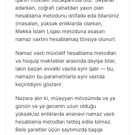
işanın müxtəlif bucaqlarında olur. Səyahət
edərkən, coğrafi cəhətdən yaxın olan
hesablama metodunu istifadə edə bilərsiniz
(məsələn, yüksək enliklərdə olarkən,
Məkkə İslam Liqası metoduna əsasən
namaz vaxtını hesablamaq tövsiyə olunur).
Namaz vaxtı müxtəlif hesablama metodları
və hüquqi məktəblər arasında dəyişə bilər,
lakin bəzən əvvəlki vaxtla eyni qalır — bu,
namazın bu parametrlərlə eyni vaxtda
keçirildiyini göstərir.
Nəzərə alın ki, müəyyən mövsümdə və ya
günün və ya gecənin uzun olduğu
yüksək/az enliklərdə ənənəvi namaz vaxtı
hesablama metodları tətbiq edilə bilməz.
Belə şəraitlər üçün saytımızda başqa