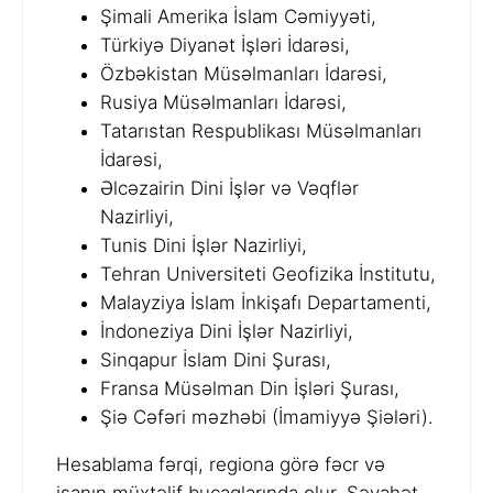
Şimali Amerika İslam Cəmiyyəti,
Türkiyə Diyanət İşləri İdarəsi,
Özbəkistan Müsəlmanları İdarəsi,
Rusiya Müsəlmanları İdarəsi,
Tatarıstan Respublikası Müsəlmanları
İdarəsi,
Əlcəzairin Dini İşlər və Vəqflər
Nazirliyi,
Tunis Dini İşlər Nazirliyi,
Tehran Universiteti Geofizika İnstitutu,
Malayziya İslam İnkişafı Departamenti,
İndoneziya Dini İşlər Nazirliyi,
Sinqapur İslam Dini Şurası,
Fransa Müsəlman Din İşləri Şurası,
Şiə Cəfəri məzhəbi (İmamiyyə Şiələri).
Hesablama fərqi, regiona görə fəcr və