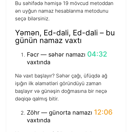
Bu səhifədə həmişə 19 mövcud metoddan
ən uyğun namaz hesablanma metodunu
seçə bilərsiniz.
Yəmən, Ed-dali, Ed-dali – bu
günün namaz vaxtı
04:32
Fəcr — səhər namazı
vaxtında
Nə vaxt başlayır? Səhər çağı, üfüqdə ağ
işığın ilk əlamətləri göründüyü zaman
başlayır və günəşin doğmasına bir neçə
dəqiqə qalmış bitir.
12:06
Zöhr — günorta namazı
vaxtında