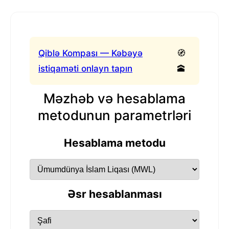
Qiblə Kompası — Kəbəyə
🧭
istiqaməti onlayn tapın
🕋
Məzhəb və hesablama
metodunun parametrləri
Hesablama metodu
Əsr hesablanması