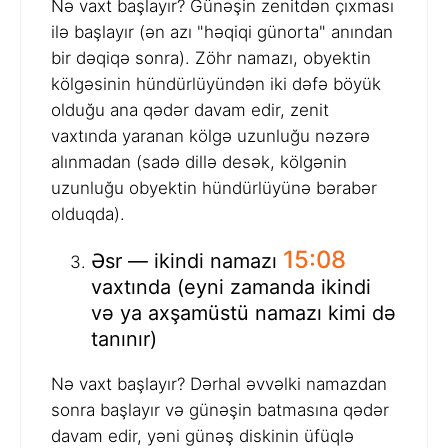
Nə vaxt başlayır? Günəşin zenitdən çıxması
ilə başlayır (ən azı "həqiqi günorta" anından
bir dəqiqə sonra). Zöhr namazı, obyektin
kölgəsinin hündürlüyündən iki dəfə böyük
olduğu ana qədər davam edir, zenit
vaxtında yaranan kölgə uzunluğu nəzərə
alınmadan (sadə dillə desək, kölgənin
uzunluğu obyektin hündürlüyünə bərabər
olduqda).
15:08
Əsr — ikindi namazı
vaxtında (eyni zamanda ikindi
və ya axşamüstü namazı kimi də
tanınır)
Nə vaxt başlayır? Dərhal əvvəlki namazdan
sonra başlayır və günəşin batmasına qədər
davam edir, yəni günəş diskinin üfüqlə