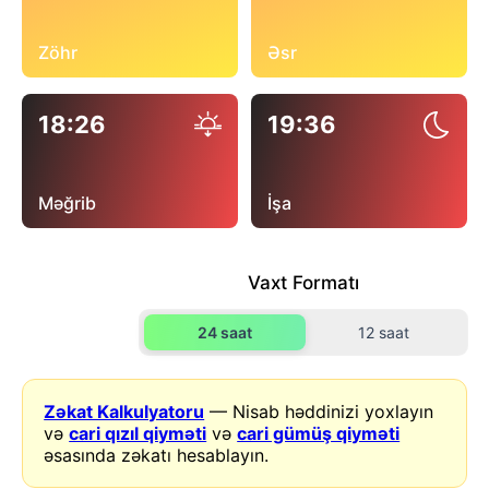
Zöhr
Əsr
18:26
19:36
Məğrib
İşa
Vaxt Formatı
24 saat
12 saat
Zəkat Kalkulyatoru
— Nisab həddinizi yoxlayın
və
cari qızıl qiyməti
və
cari gümüş qiyməti
əsasında zəkatı hesablayın.