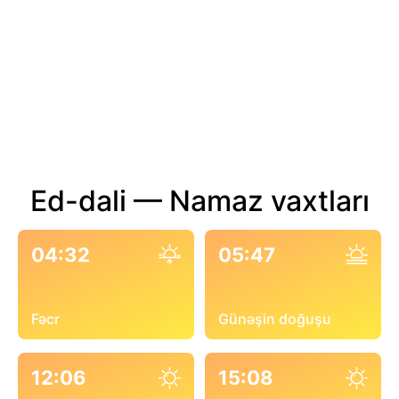
Ed-dali — Namaz vaxtları
04:32
05:47
Fəcr
Günəşin doğuşu
12:06
15:08