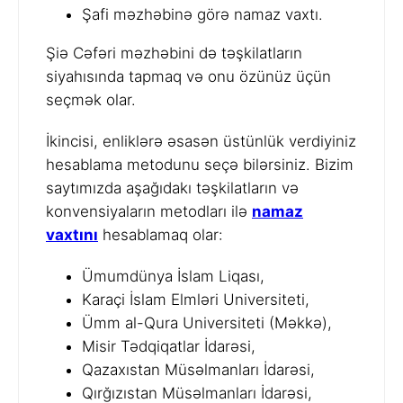
Şafi məzhəbinə görə namaz vaxtı.
Şiə Cəfəri məzhəbini də təşkilatların
siyahısında tapmaq və onu özünüz üçün
seçmək olar.
İkincisi, enliklərə əsasən üstünlük verdiyiniz
hesablama metodunu seçə bilərsiniz. Bizim
saytımızda aşağıdakı təşkilatların və
konvensiyaların metodları ilə
namaz
vaxtını
hesablamaq olar:
Ümumdünya İslam Liqası,
Karaçi İslam Elmləri Universiteti,
Ümm al-Qura Universiteti (Məkkə),
Misir Tədqiqatlar İdarəsi,
Qazaxıstan Müsəlmanları İdarəsi,
Qırğızıstan Müsəlmanları İdarəsi,