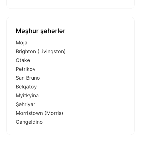
Məşhur şəhərlər
Moja
Brighton (Livinqston)
Otake
Petrikov
San Bruno
Belqatoy
Myitkyina
Şəhriyar
Morristown (Morris)
Gangeldino