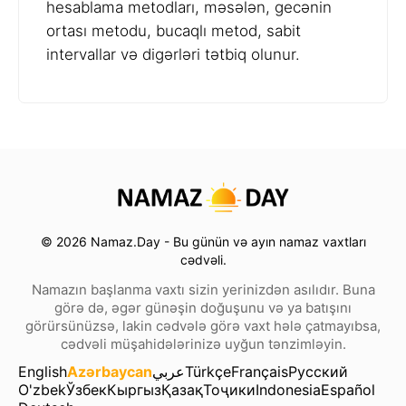
hesablama metodları, məsələn, gecənin
ortası metodu, bucaqlı metod, sabit
intervallar və digərləri tətbiq olunur.
© 2026 Namaz.Day - Bu günün və ayın namaz vaxtları
cədvəli.
Namazın başlanma vaxtı sizin yerinizdən asılıdır. Buna
görə də, əgər günəşin doğuşunu və ya batışını
görürsünüzsə, lakin cədvələ görə vaxt hələ çatmayıbsa,
cədvəli müşahidələrinizə uyğun tənzimləyin.
English
Azərbaycan
عربي
Türkçe
Français
Русский
O'zbek
Ўзбек
Кыргыз
Қазақ
Тоҷики
Indonesia
Español