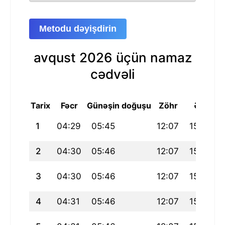
Metodu dəyişdirin
avqust 2026 üçün namaz
cədvəli
Tarix
Fəcr
Günəşin doğuşu
Zöhr
Əsr
M
1
04:29
05:45
12:07
15:04
2
04:30
05:46
12:07
15:05
3
04:30
05:46
12:07
15:05
4
04:31
05:46
12:07
15:06