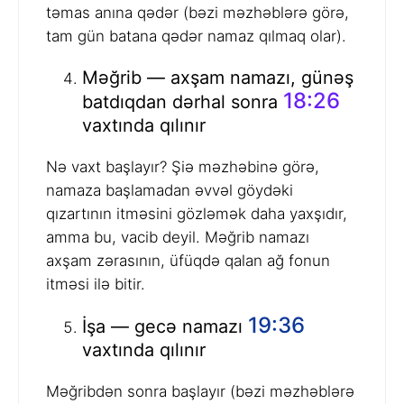
təmas anına qədər (bəzi məzhəblərə görə,
tam gün batana qədər namaz qılmaq olar).
Məğrib — axşam namazı, günəş
18:26
batdıqdan dərhal sonra
vaxtında qılınır
Nə vaxt başlayır? Şiə məzhəbinə görə,
namaza başlamadan əvvəl göydəki
qızartının itməsini gözləmək daha yaxşıdır,
amma bu, vacib deyil. Məğrib namazı
axşam zərasının, üfüqdə qalan ağ fonun
itməsi ilə bitir.
19:36
İşa — gecə namazı
vaxtında qılınır
Məğribdən sonra başlayır (bəzi məzhəblərə