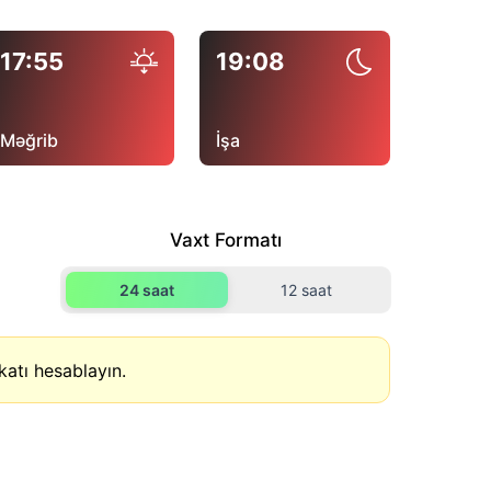
17:55
19:08
Məğrib
İşa
Vaxt Formatı
24 saat
12 saat
atı hesablayın.