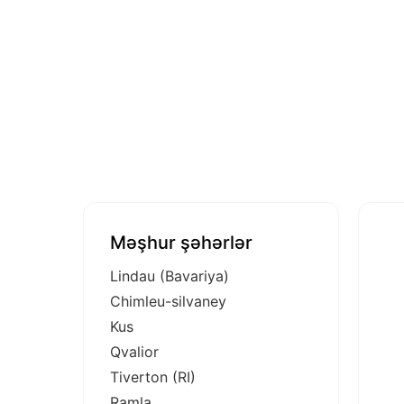
Məşhur şəhərlər
Lindau (Bavariya)
Chimleu-silvaney
Kus
Qvalior
Tiverton (RI)
Ramla