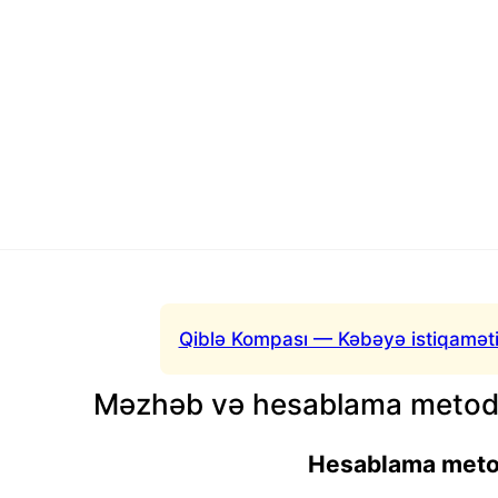
Qiblə Kompası — Kəbəyə istiqaməti
Məzhəb və hesablama metodu
Hesablama met