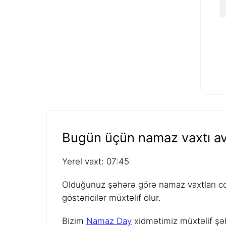
Bugün üçün namaz vaxtı av
Yerel vaxt: 07:45
Olduğunuz şəhərə görə namaz vaxtları coğ
göstəricilər müxtəlif olur.
Bizim
Namaz Day
xidmətimiz müxtəlif şəh