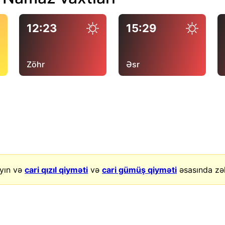
12:23
15:29
Zöhr
Əsr
yın və
cari qızıl qiyməti
və
cari gümüş qiyməti
əsasında zək