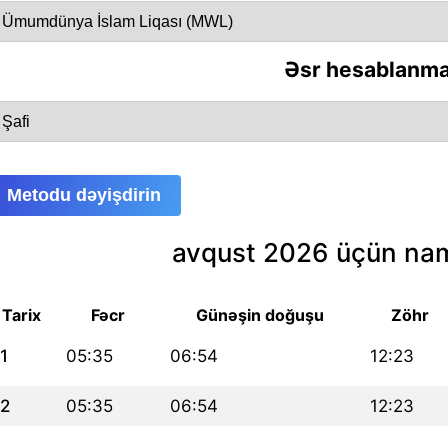
Əsr hesablanma
Metodu dəyişdirin
avqust 2026 üçün nam
Tarix
Fəcr
Günəşin doğuşu
Zöhr
1
05:35
06:54
12:23
2
05:35
06:54
12:23