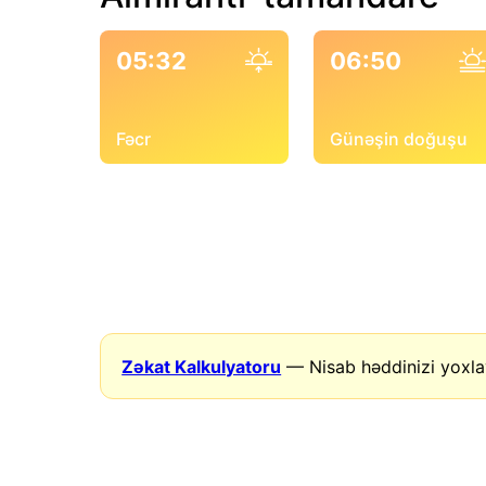
05:32
06:50
Fəcr
Günəşin doğuşu
Zəkat Kalkulyatoru
— Nisab həddinizi yoxla