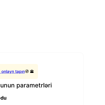
 onlayn tapın
🧭 🕋
nun parametrləri
odu