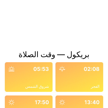
بريكول — وقت الصلاة
05:53
02:08
الفجر
شروق الشمس
17:50
13:40