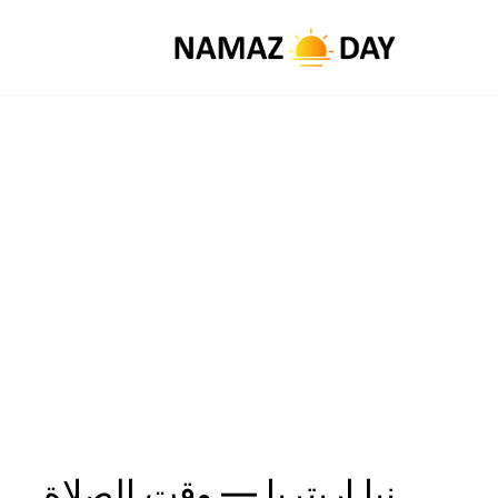
نيا إريتريا — وقت الصلاة