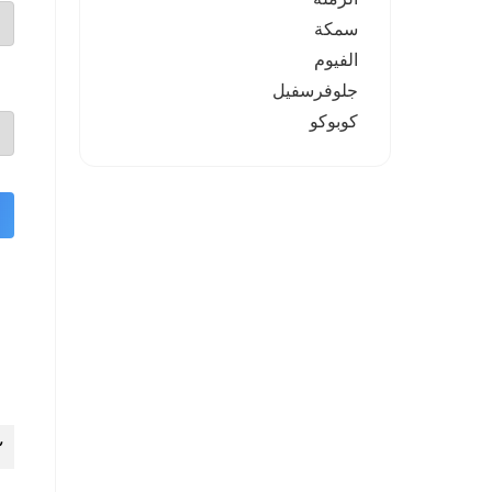
سمكة
الفيوم
جلوفرسفيل
كوبوكو
١
٢