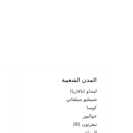
المدن الشعبية
لينداو (بافاريا)
شيمليو سيلفاني
كوسا
جواليور
تيفرتون (RI)
الرملة