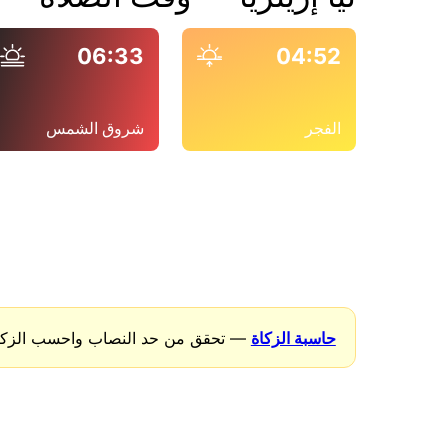
06:33
04:52
الفجر
شروق الشمس
حاسبة الزكاة
— تحقق من حد النصاب واحسب الزكاة 