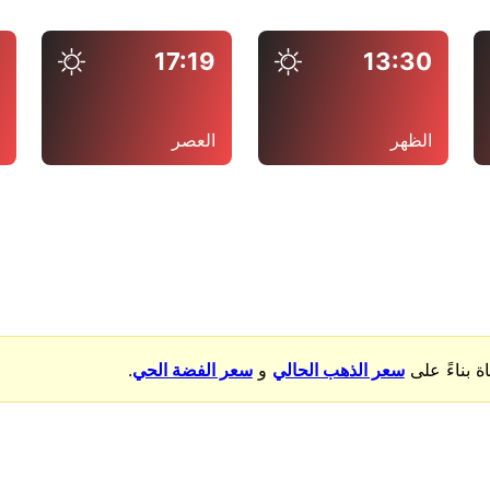
7
17:19
13:30
الظهر
العصر
ا
بناءً على
سعر الذهب الحالي
و
سعر الفضة الحي
.