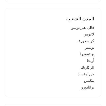
المدن الشعبية
فالي هيرموسو
لاغوس
كونسدورف
بوشير
بونتيفيدرا
أريحا
الزكازيك
جيرنوفسك
بيكيس
براتلبورو