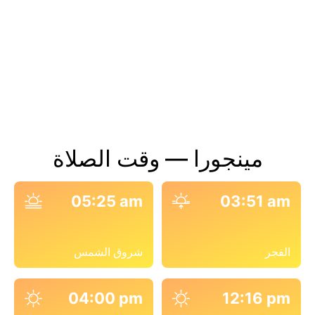
مينجورا — وقت الصلاة
05:25 am
03:51 am
الفجر
شروق الشمس
04:00 pm
12:16 pm