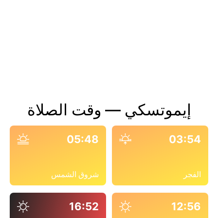
إيموتسكي — وقت الصلاة
05:48
03:54
الفجر
شروق الشمس
16:52
12:56