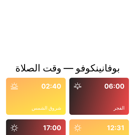
بوفانينكوفو — وقت الصلاة
02:40
06:00
الفجر
شروق الشمس
17:00
12:31