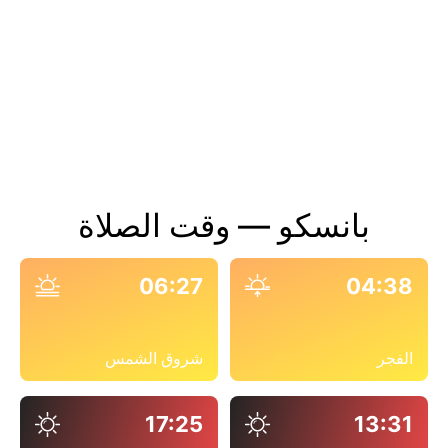
بانسكو — وقت الصلاة
06:27
04:38
الفجر
شروق الشمس
17:25
13:31