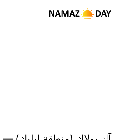
آك بولاك (منطقة ليليك) — 