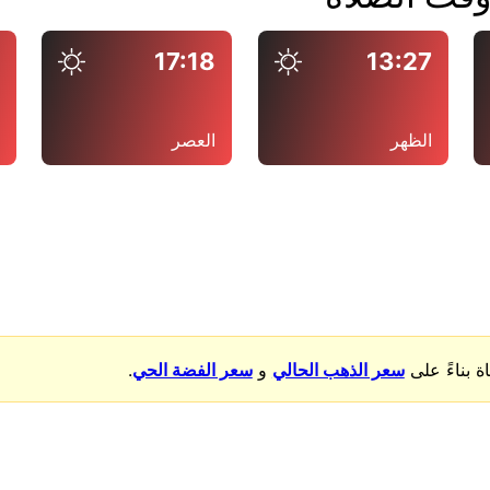
7
17:18
13:27
الظهر
العصر
ا
بناءً على
سعر الذهب الحالي
و
سعر الفضة الحي
.