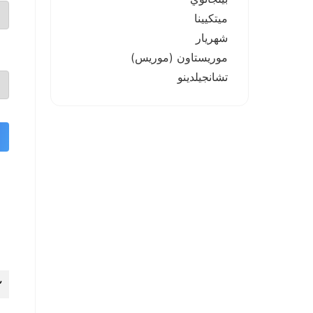
ميتكيينا
شهريار
موريستاون (موريس)
تشانجيلدينو
١
٢