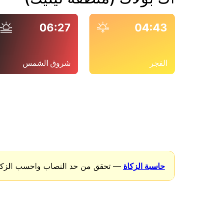
06:27
04:43
الفجر
شروق الشمس
حاسبة الزكاة
— تحقق من حد النصاب واحسب الزكاة 