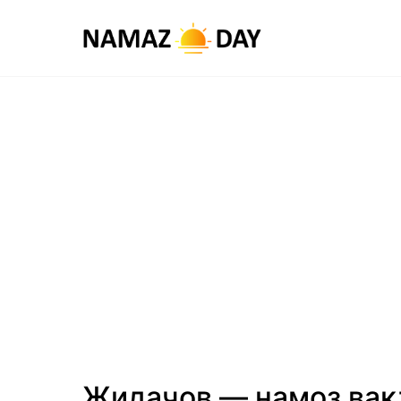
Жидачов — намоз вақ