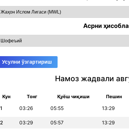
Асрни ҳисобл
Усулни ўзгартириш
Намоз жадвали авг
Кун
Тонг
Қуёш чиқиши
Пешин
1
03:26
05:55
13:29
2
03:29
05:57
13:29