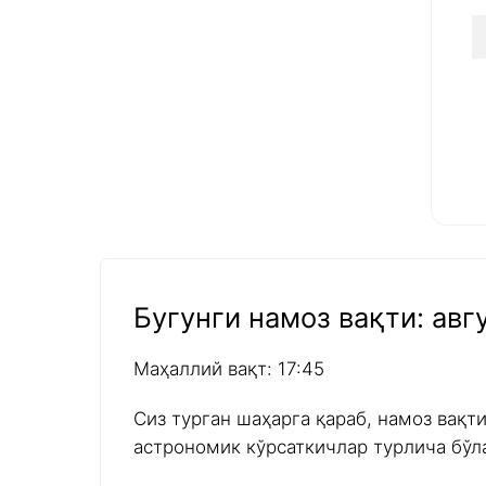
Бугунги намоз вақти: авгу
Маҳаллий вақт: 17:45
Сиз турган шаҳарга қараб, намоз вақт
астрономик кўрсаткичлар турлича бўл