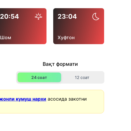
20:54
23:04
Шом
Хуфтон
Вақт формати
24 соат
12 соат
жонли кумуш нархи
асосида закотни