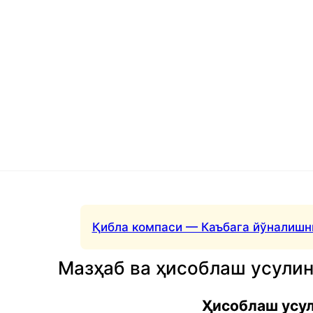
Қибла компаси — Каъбага йўналишн
Мазҳаб ва ҳисоблаш усули
Ҳисоблаш усу