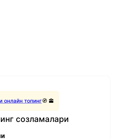
и онлайн топинг
🧭 🕋
нинг созламалари
ли