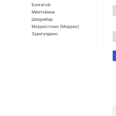
Бэлгатой
Мйиткйина
Шаҳрийар
Морристоwн (Моррис)
Зҳангэлдино