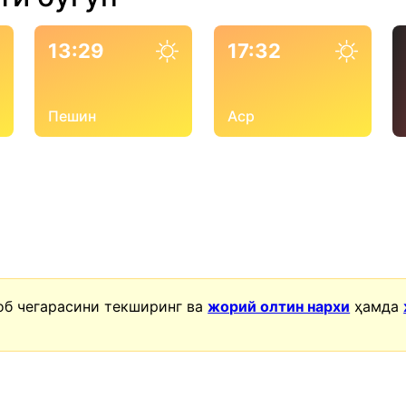
13:29
17:32
Пешин
Аср
об чегарасини текширинг ва
жорий олтин нархи
ҳамда