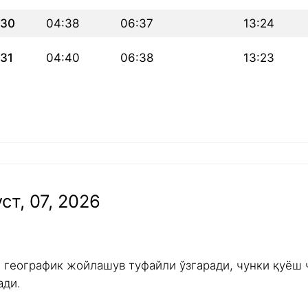
30
04:38
06:37
13:24
31
04:40
06:38
13:23
ст, 07, 2026
и географик жойлашув туфайли ўзгаради, чунки қуёш 
ади.