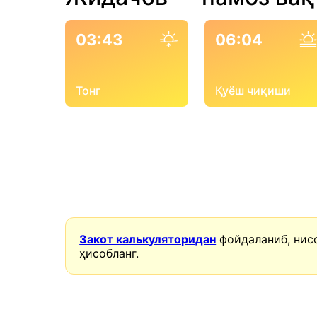
03:43
06:04
Тонг
Қуёш чиқиши
Закот калькуляторидан
фойдаланиб, нис
ҳисобланг.