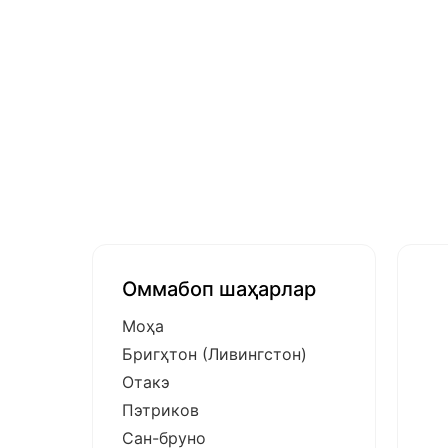
Оммабоп шаҳарлар
Моҳа
Бригҳтон (Ливингстон)
Отакэ
Пэтриков
Сан-бруно