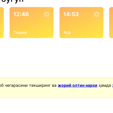
12:46
14:53
Пешин
Аср
об чегарасини текширинг ва
жорий олтин нархи
ҳамда