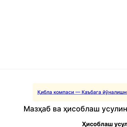
Қибла компаси — Каъбага йўналишн
Мазҳаб ва ҳисоблаш усули
Ҳисоблаш усу