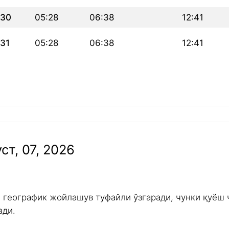
30
05:28
06:38
12:41
31
05:28
06:38
12:41
ст, 07, 2026
и географик жойлашув туфайли ўзгаради, чунки қуёш 
ади.