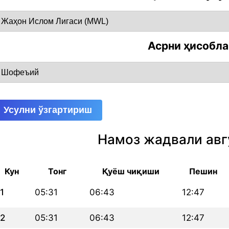
Асрни ҳисобл
Усулни ўзгартириш
Намоз жадвали авг
Кун
Тонг
Қуёш чиқиши
Пешин
1
05:31
06:43
12:47
2
05:31
06:43
12:47