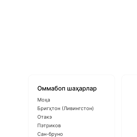
Оммабоп шаҳарлар
Моҳа
Бригҳтон (Ливингстон)
Отакэ
Пэтриков
Сан-бруно