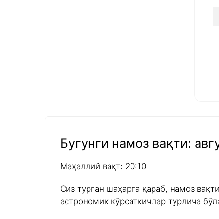
Бугунги намоз вақти: авгу
Маҳаллий вақт: 20:10
Сиз турган шаҳарга қараб, намоз вақт
астрономик кўрсаткичлар турлича бўл