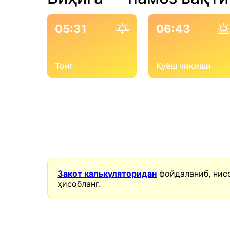
05:31
06:43
Тонг
Қуёш чиқиши
Закот калькуляторидан
фойдаланиб, нис
ҳисобланг.