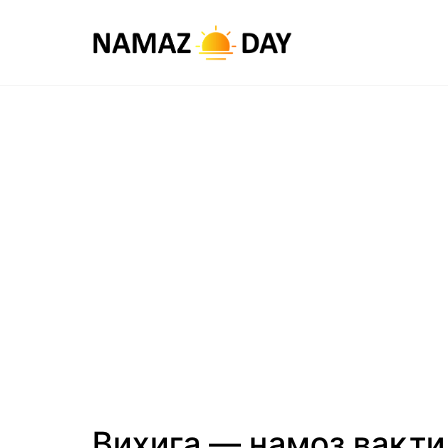
Виҳига — намоз вақти