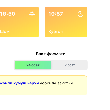
18:50
19:57
Шом
Хуфтон
Вақт формати
24 соат
12 соат
жонли кумуш нархи
асосида закотни