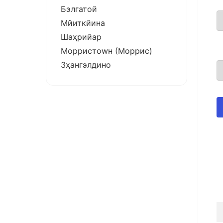
Бэлгатой
Мйиткйина
Шаҳрийар
Морристоwн (Моррис)
Зҳангэлдино