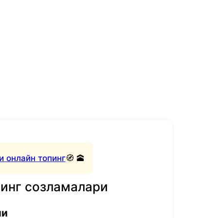
и онлайн топинг
🧭 🕋
нинг созламалари
ли