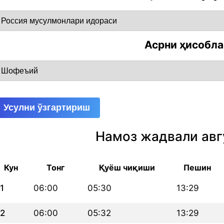
Асрни ҳисобл
Усулни ўзгартириш
Намоз жадвали авг
Кун
Тонг
Қуёш чиқиши
Пешин
1
06:00
05:30
13:29
2
06:00
05:32
13:29