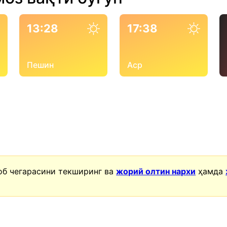
13:28
17:38
Пешин
Аср
об чегарасини текширинг ва
жорий олтин нархи
ҳамда