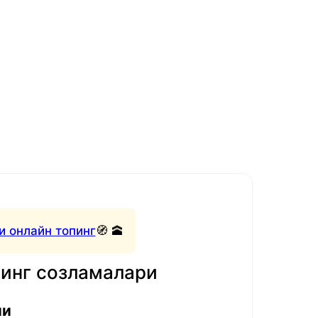
и онлайн топинг
🧭 🕋
нинг созламалари
ли