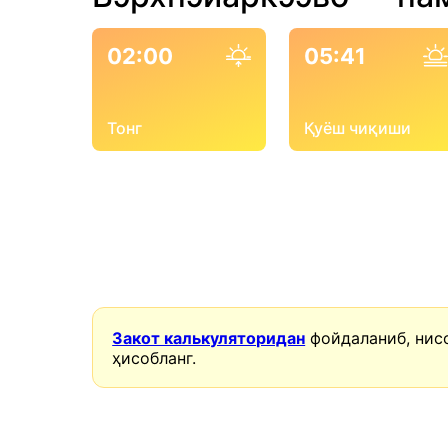
02:00
05:41
Тонг
Қуёш чиқиши
Закот калькуляторидан
фойдаланиб, нис
ҳисобланг.