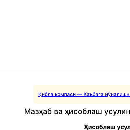
Қибла компаси — Каъбага йўналишн
Мазҳаб ва ҳисоблаш усули
Ҳисоблаш усу