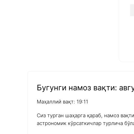
Бугунги намоз вақти: авгу
Маҳаллий вақт: 19:11
Сиз турган шаҳарга қараб, намоз вақт
астрономик кўрсаткичлар турлича бўл