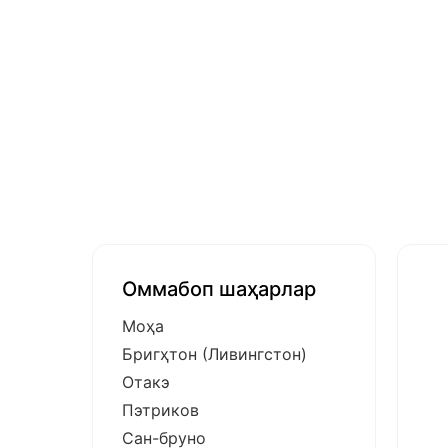
Оммабоп шаҳарлар
Моҳа
Бригҳтон (Ливингстон)
Отакэ
Пэтриков
Сан-бруно