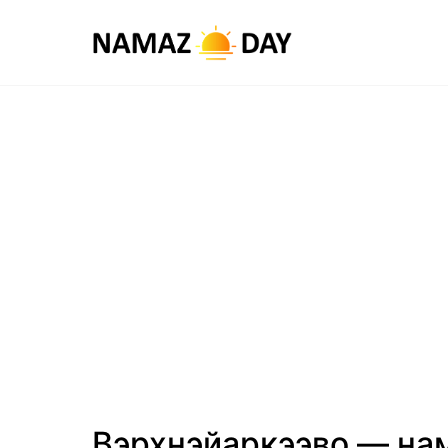
Вэрхнэйаркээво — нам