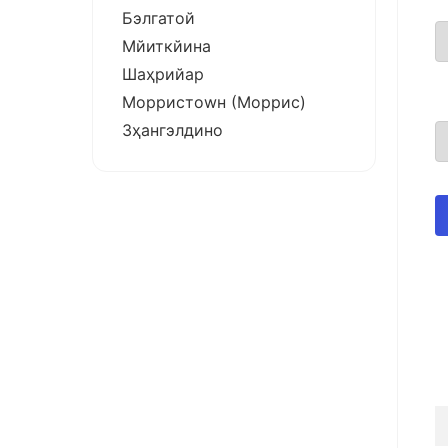
Бэлгатой
Мйиткйина
Шаҳрийар
Морристоwн (Моррис)
Зҳангэлдино