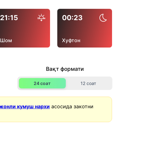
21:15
00:23
Шом
Хуфтон
Вақт формати
24 соат
12 соат
жонли кумуш нархи
асосида закотни