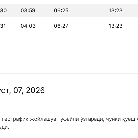
30
03:59
06:25
13:23
31
04:03
06:27
13:23
ст, 07, 2026
и географик жойлашув туфайли ўзгаради, чунки қуёш 
ади.