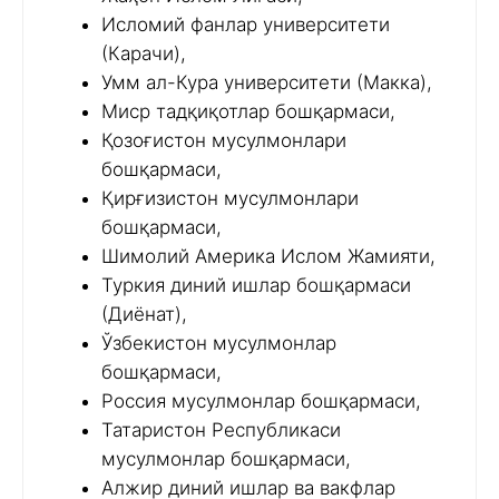
Исломий фанлар университети
(Карачи),
Умм ал-Кура университети (Макка),
Миср тадқиқотлар бошқармаси,
Қозоғистон мусулмонлари
бошқармаси,
Қирғизистон мусулмонлари
бошқармаси,
Шимолий Америка Ислом Жамияти,
Туркия диний ишлар бошқармаси
(Диёнат),
Ўзбекистон мусулмонлар
бошқармаси,
Россия мусулмонлар бошқармаси,
Татаристон Республикаси
мусулмонлар бошқармаси,
Алжир диний ишлар ва вакфлар