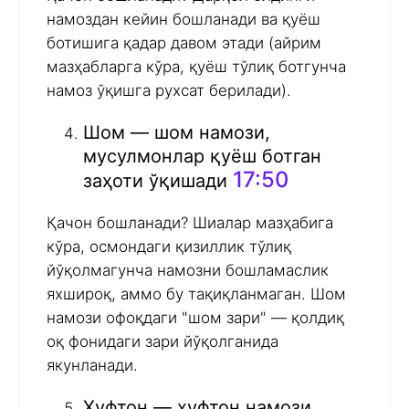
намоздан кейин бошланади ва қуёш
ботишига қадар давом этади (айрим
мазҳабларга кўра, қуёш тўлиқ ботгунча
намоз ўқишга рухсат берилади).
Шом — шом намози,
мусулмонлар қуёш ботган
17:50
заҳоти ўқишади
Қачон бошланади? Шиалар мазҳабига
кўра, осмондаги қизиллик тўлиқ
йўқолмагунча намозни бошламаслик
яхшироқ, аммо бу тақиқланмаган. Шом
намози офоқдаги "шом зари" — қолдиқ
оқ фонидаги зари йўқолганида
якунланади.
Хуфтон — хуфтон намози