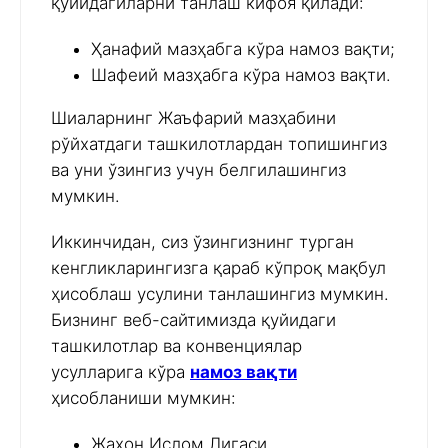
қуйидагиларни танлаш кифоя қилади:
Ҳанафий мазҳабга кўра намоз вақти;
Шафеий мазҳабга кўра намоз вақти.
Шиаларнинг Жаъфарий мазҳабини
рўйхатдаги ташкилотлардан топишингиз
ва уни ўзингиз учун белгилашингиз
мумкин.
Иккинчидан, сиз ўзингизнинг турган
кенгликларингизга қараб кўпроқ мақбул
ҳисоблаш усулини танлашингиз мумкин.
Бизнинг веб-сайтимизда қуйидаги
ташкилотлар ва конвенциялар
усулларига кўра
намоз вақти
ҳисобланиши мумкин:
Жаҳон Ислом Лигаси,