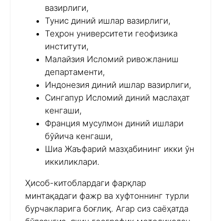
вазирлиги,
Тунис диний ишлар вазирлиги,
Теҳрон университети геофизика
институти,
Малайзия Исломий ривожланиш
департаменти,
Индонезия диний ишлар вазирлиги,
Сингапур Исломий диний маслаҳат
кенгаши,
Франция мусулмон диний ишлари
бўйича кенгаши,
Шиа Жаъфарий мазҳабининг икки ўн
иккиликлари.
Ҳисоб-китоблардаги фарқлар
минтақадаги фажр ва хуфтоннинг турли
бурчакларига боғлиқ. Агар сиз саёҳатда