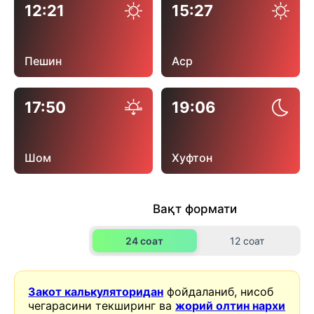
12:21
15:27
Пешин
Аср
17:50
19:06
Шом
Хуфтон
Вақт формати
24 соат
12 соат
Закот калькуляторидан
фойдаланиб, нисоб
чегарасини текширинг ва
жорий олтин нархи