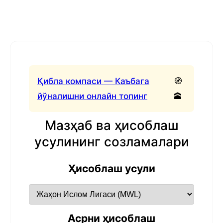
Қибла компаси — Каъбага
🧭
йўналишни онлайн топинг
🕋
Мазҳаб ва ҳисоблаш
усулининг созламалари
Ҳисоблаш усули
Асрни ҳисоблаш