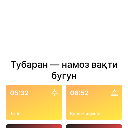
Тубаран — намоз вақти
бугун
05:32
06:52
Тонг
Қуёш чиқиши