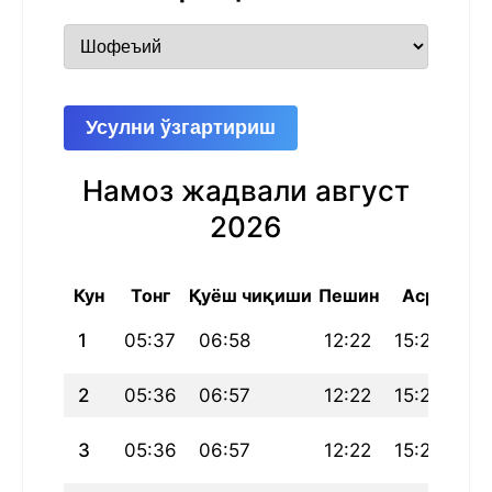
Усулни ўзгартириш
Намоз жадвали август
2026
Кун
Тонг
Қуёш чиқиши
Пешин
Аср
Ш
1
05:37
06:58
12:22
15:28
17
2
05:36
06:57
12:22
15:28
17
3
05:36
06:57
12:22
15:28
17