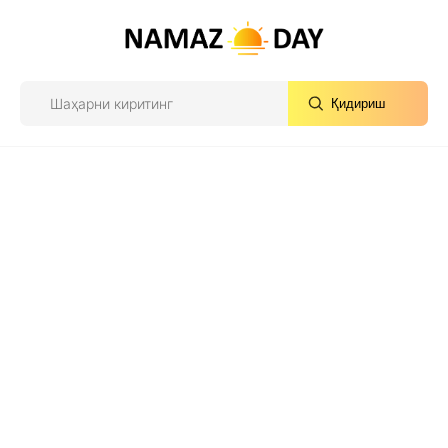
Қидириш