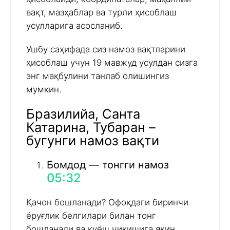
вақт, мазҳаблар ва турли ҳисоблаш
усулларига асосланиб.
Ушбу саҳифада сиз намоз вақтларини
ҳисоблаш учун 19 мавжуд усулдан сизга
энг мақбулини танлаб олишингиз
мумкин.
Бразилийа, Санта
Катарина, Тубаран –
бугунги намоз вақти
Бомдод — тонгги намоз
05:32
Қачон бошланади? Офоқдаги биринчи
ёруғлик белгилари билан тонг
бошланади ва қуёш чиқишига яқин