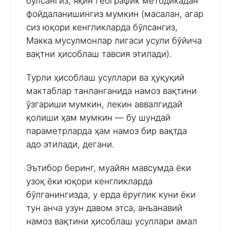
бўлсангиз, яқин географик методикадан
фойдаланишингиз мумкин (масалан, агар
сиз юқори кенгликларда бўлсангиз,
Макка мусулмонлар лигаси усули бўйича
вақтни ҳисоблаш тавсия этилади).
Турли ҳисоблаш усуллари ва ҳуқуқий
мактаблар танланганида намоз вақтини
ўзгариши мумкин, лекин аввалгидай
қолиши ҳам мумкин — бу шундай
параметрларда ҳам намоз бир вақтда
адо этилади, дегани.
Эътибор беринг, муайян мавсумда ёки
узоқ ёки юқори кенгликларда
бўлганингизда, у ерда ёруғлик куни ёки
тун анча узун давом этса, анъанавий
намоз вақтини ҳисоблаш усуллари амал