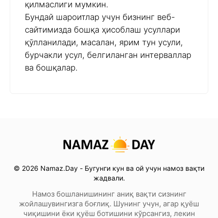
қилмаслиги мумкин.
Бундай шароитлар учун бизнинг веб-
сайтимизда бошқа ҳисоблаш усуллари
қўлланилади, масалан, ярим тун усули,
бурчакли усул, белгиланган интерваллар
ва бошқалар.
© 2026 Namaz.Day - Бугунги кун ва ой учун намоз вақти
жадвали.
Намоз бошланишининг аниқ вақти сизнинг
жойлашувингизга боғлиқ. Шунинг учун, агар қуёш
чиқишини ёки қуёш ботишини кўрсангиз, лекин