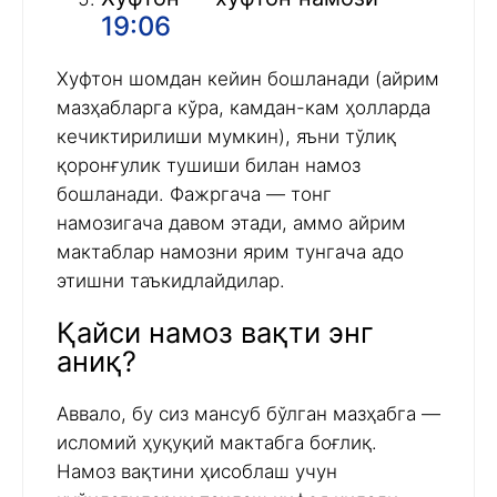
19:06
Хуфтон шомдан кейин бошланади (айрим
мазҳабларга кўра, камдан-кам ҳолларда
кечиктирилиши мумкин), яъни тўлиқ
қоронғулик тушиши билан намоз
бошланади. Фажргача — тонг
намозигача давом этади, аммо айрим
мактаблар намозни ярим тунгача адо
этишни таъкидлайдилар.
Қайси намоз вақти энг
аниқ?
Аввало, бу сиз мансуб бўлган мазҳабга —
исломий ҳуқуқий мактабга боғлиқ.
Намоз вақтини ҳисоблаш учун