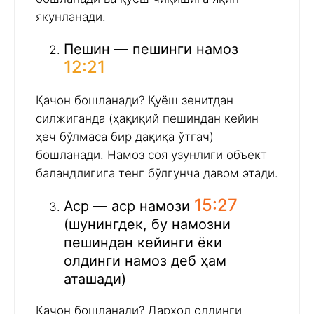
якунланади.
Пешин — пешинги намоз
12:21
Қачон бошланади? Қуёш зенитдан
силжиганда (ҳақиқий пешиндан кейин
ҳеч бўлмаса бир дақиқа ўтгач)
бошланади. Намоз соя узунлиги объект
баландлигига тенг бўлгунча давом этади.
15:27
Аср — аср намози
(шунингдек, бу намозни
пешиндан кейинги ёки
олдинги намоз деб ҳам
аташади)
Қачон бошланади? Дарҳол олдинги