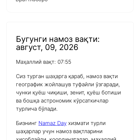
Бугунги намоз вақти:
август, 09, 2026
Маҳаллий вақт: 07:55
Сиз турган шаҳарга қараб, намоз вақти
географик жойлашув туфайли ўзгаради,
чунки қуёш чиқиши, зенит, қуёш ботиши
ва бошқа астрономик кўрсаткичлар
турлича бўлади.
Бизнинг
Namaz Day
хизмати турли
шаҳарлар учун намоз вақтларини
ҳисоблайди, координаталар, маҳаллий