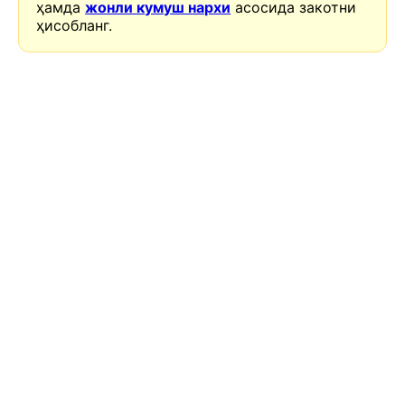
ҳамда
жонли кумуш нархи
асосида закотни
ҳисобланг.