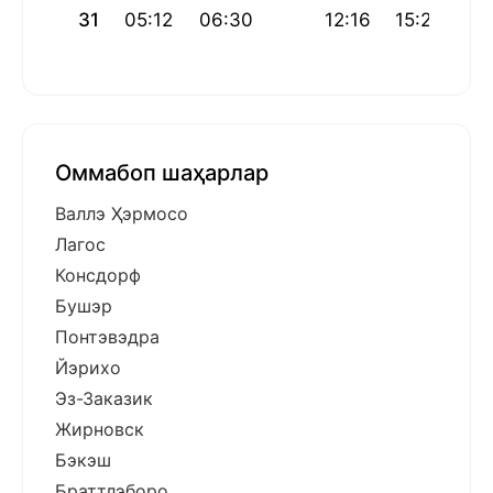
31
05:12
06:30
12:16
15:22
18
Оммабоп шаҳарлар
Валлэ Ҳэрмосо
Лагос
Консдорф
Бушэр
Понтэвэдра
Йэрихо
Эз-Заказик
Жирновск
Бэкэш
Браттлэборо