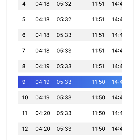
4
04:18
05:32
11:51
14:46
18
5
04:18
05:32
11:51
14:46
18
6
04:18
05:33
11:51
14:47
18
7
04:18
05:33
11:51
14:47
18
8
04:19
05:33
11:51
14:48
18
9
04:19
05:33
11:50
14:48
18
10
04:19
05:33
11:50
14:48
18
11
04:20
05:33
11:50
14:49
18
12
04:20
05:33
11:50
14:49
18