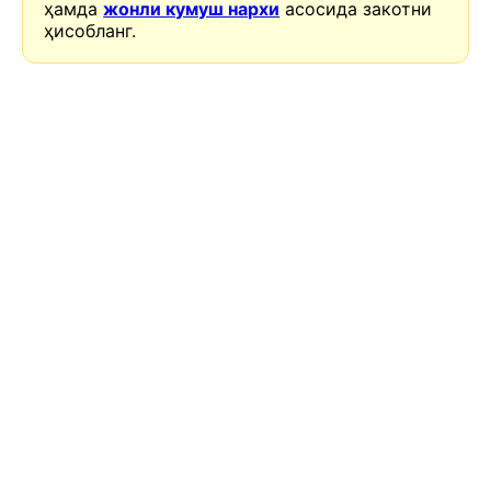
ҳамда
жонли кумуш нархи
асосида закотни
ҳисобланг.