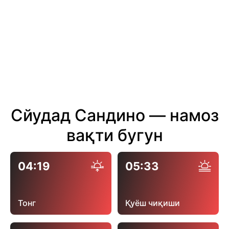
Сйудад Сандино — намоз
вақти бугун
04:19
05:33
Тонг
Қуёш чиқиши