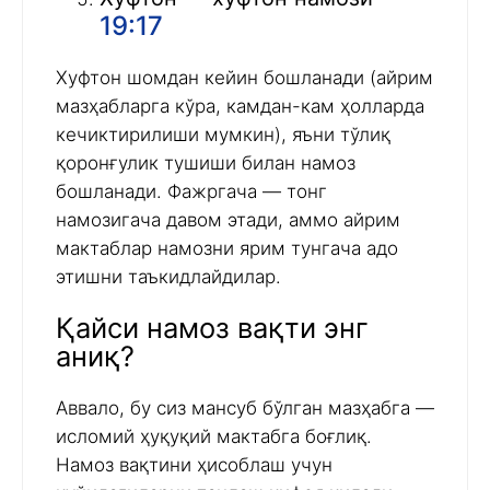
19:17
Хуфтон шомдан кейин бошланади (айрим
мазҳабларга кўра, камдан-кам ҳолларда
кечиктирилиши мумкин), яъни тўлиқ
қоронғулик тушиши билан намоз
бошланади. Фажргача — тонг
намозигача давом этади, аммо айрим
мактаблар намозни ярим тунгача адо
этишни таъкидлайдилар.
Қайси намоз вақти энг
аниқ?
Аввало, бу сиз мансуб бўлган мазҳабга —
исломий ҳуқуқий мактабга боғлиқ.
Намоз вақтини ҳисоблаш учун