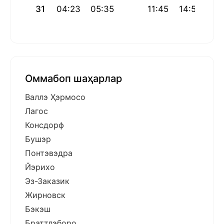
31
04:23
05:35
11:45
14:55
17
Оммабоп шаҳарлар
Валлэ Ҳэрмосо
Лагос
Консдорф
Бушэр
Понтэвэдра
Йэрихо
Эз-Заказик
Жирновск
Бэкэш
Браттлэборо