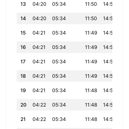
13
04:20
05:34
11:50
14:50
18
14
04:20
05:34
11:50
14:50
18
15
04:21
05:34
11:49
14:51
18
16
04:21
05:34
11:49
14:51
18
17
04:21
05:34
11:49
14:51
18
18
04:21
05:34
11:49
14:52
18
19
04:21
05:34
11:48
14:52
18
20
04:22
05:34
11:48
14:52
18
21
04:22
05:34
11:48
14:53
18