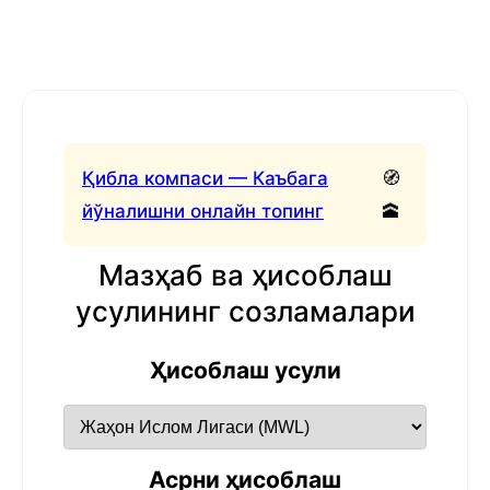
Қибла компаси — Каъбага
🧭
йўналишни онлайн топинг
🕋
Мазҳаб ва ҳисоблаш
усулининг созламалари
Ҳисоблаш усули
Асрни ҳисоблаш