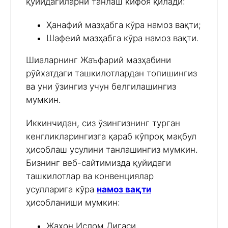
қуйидагиларни танлаш кифоя қилади:
Ҳанафий мазҳабга кўра намоз вақти;
Шафеий мазҳабга кўра намоз вақти.
Шиаларнинг Жаъфарий мазҳабини
рўйхатдаги ташкилотлардан топишингиз
ва уни ўзингиз учун белгилашингиз
мумкин.
Иккинчидан, сиз ўзингизнинг турган
кенгликларингизга қараб кўпроқ мақбул
ҳисоблаш усулини танлашингиз мумкин.
Бизнинг веб-сайтимизда қуйидаги
ташкилотлар ва конвенциялар
усулларига кўра
намоз вақти
ҳисобланиши мумкин:
Жаҳон Ислом Лигаси,