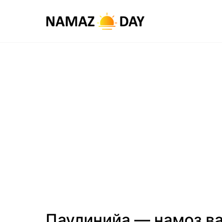
Паулинийа — намоз ва