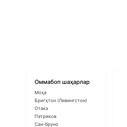
Оммабоп шаҳарлар
Моҳа
Бригҳтон (Ливингстон)
Отакэ
Пэтриков
Сан-бруно