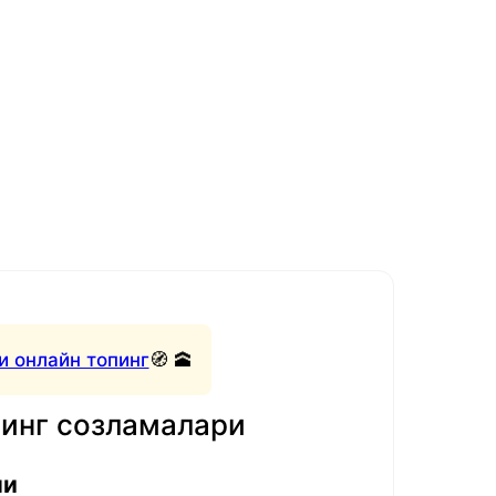
и онлайн топинг
🧭 🕋
нинг созламалари
ли