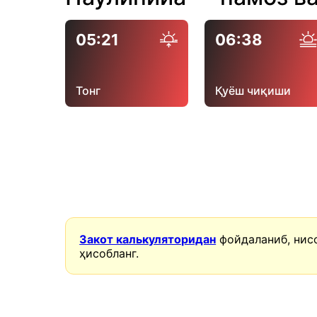
05:21
06:38
Тонг
Қуёш чиқиши
Закот калькуляторидан
фойдаланиб, нис
ҳисобланг.