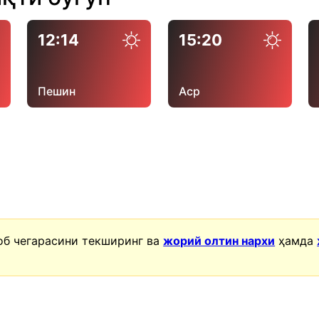
12:14
15:20
Пешин
Аср
об чегарасини текширинг ва
жорий олтин нархи
ҳамда