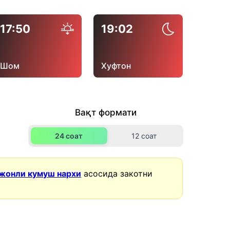
17:50
19:02
Шом
Хуфтон
Вақт формати
24 соат
12 соат
жонли кумуш нархи
асосида закотни