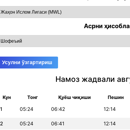
Асрни ҳисобл
Усулни ўзгартириш
Намоз жадвали авг
Кун
Тонг
Қуёш чиқиши
Пешин
1
05:24
06:42
12:14
2
05:24
06:41
12:14