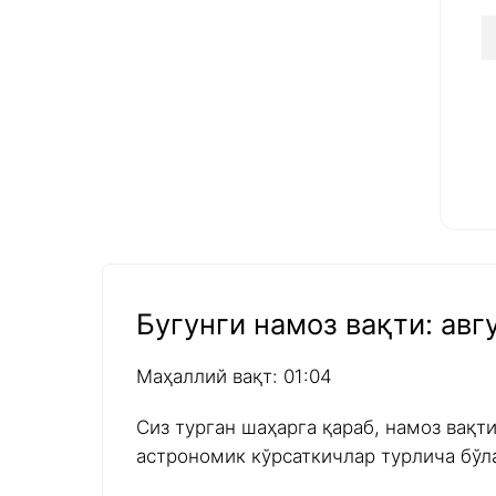
Бугунги намоз вақти: авгу
Маҳаллий вақт: 01:04
Сиз турган шаҳарга қараб, намоз вақт
астрономик кўрсаткичлар турлича бўл