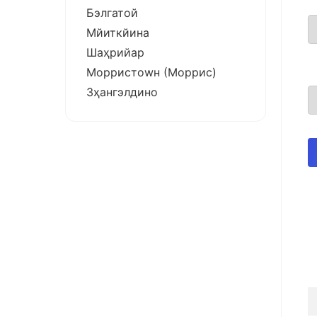
Бэлгатой
Мйиткйина
Шаҳрийар
Морристоwн (Моррис)
Зҳангэлдино