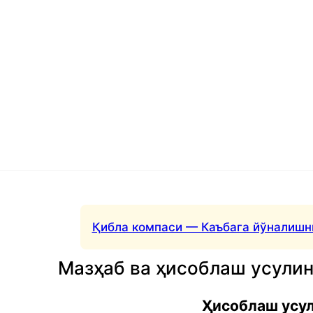
Қибла компаси — Каъбага йўналишн
Мазҳаб ва ҳисоблаш усули
Ҳисоблаш усу