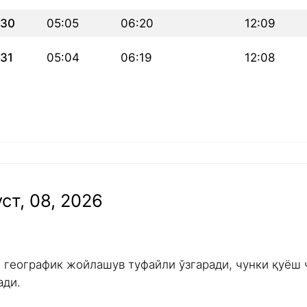
30
05:05
06:20
12:09
31
05:04
06:19
12:08
ст, 08, 2026
и географик жойлашув туфайли ўзгаради, чунки қуёш 
ади.