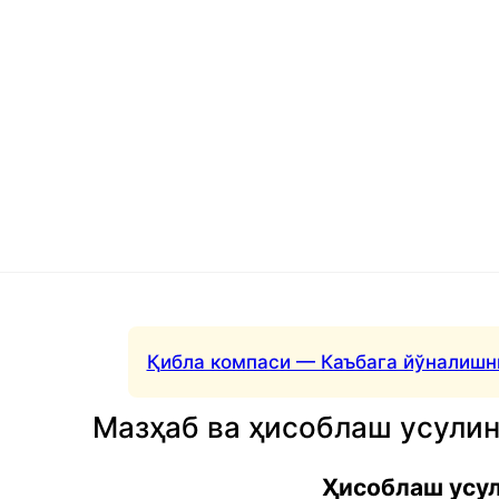
Қибла компаси — Каъбага йўналишн
Мазҳаб ва ҳисоблаш усули
Ҳисоблаш усу