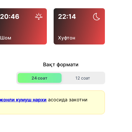
20:46
22:14
Шом
Хуфтон
Вақт формати
24 соат
12 соат
жонли кумуш нархи
асосида закотни