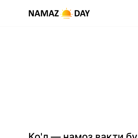
Ко'л — намоз вақти бу