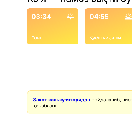
03:34
04:55
Тонг
Қуёш чиқиши
Закот калькуляторидан
фойдаланиб, нис
ҳисобланг.