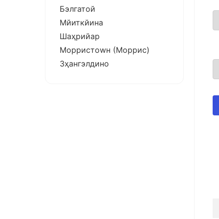
Бэлгатой
Мйиткйина
Шаҳрийар
Морристоwн (Моррис)
Зҳангэлдино