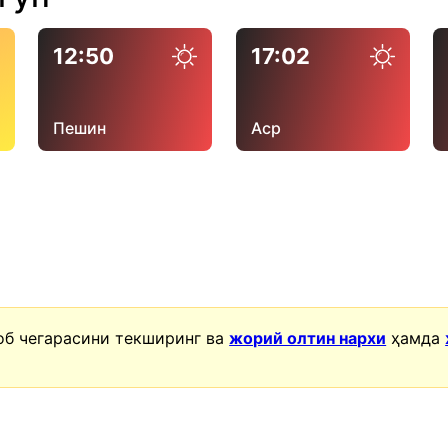
12:50
17:02
Пешин
Аср
об чегарасини текширинг ва
жорий олтин нархи
ҳамда