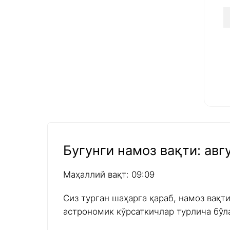
Бугунги намоз вақти: авгу
Маҳаллий вақт: 09:09
Сиз турган шаҳарга қараб, намоз вақт
астрономик кўрсаткичлар турлича бўл