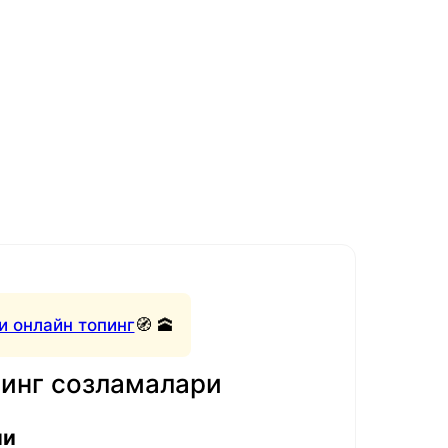
и онлайн топинг
🧭 🕋
нинг созламалари
ли