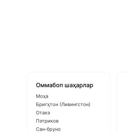
Оммабоп шаҳарлар
Моҳа
Бригҳтон (Ливингстон)
Отакэ
Пэтриков
Сан-бруно