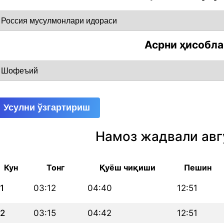
Асрни ҳисобл
Усулни ўзгартириш
Намоз жадвали авг
Кун
Тонг
Қуёш чиқиши
Пешин
1
03:12
04:40
12:51
2
03:15
04:42
12:51