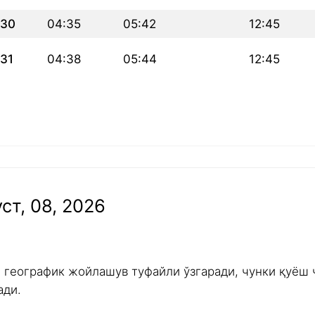
30
04:35
05:42
12:45
31
04:38
05:44
12:45
ст, 08, 2026
и географик жойлашув туфайли ўзгаради, чунки қуёш 
ади.