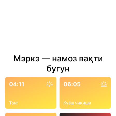
Мэркэ — намоз вақти
бугун
04:11
06:05
Тонг
Қуёш чиқиши