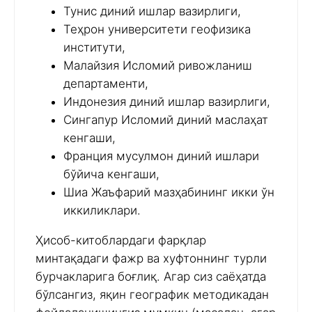
Тунис диний ишлар вазирлиги,
Теҳрон университети геофизика
институти,
Малайзия Исломий ривожланиш
департаменти,
Индонезия диний ишлар вазирлиги,
Сингапур Исломий диний маслаҳат
кенгаши,
Франция мусулмон диний ишлари
бўйича кенгаши,
Шиа Жаъфарий мазҳабининг икки ўн
иккиликлари.
Ҳисоб-китоблардаги фарқлар
минтақадаги фажр ва хуфтоннинг турли
бурчакларига боғлиқ. Агар сиз саёҳатда
бўлсангиз, яқин географик методикадан