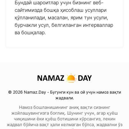
Бундай шароитлар учун бизнинг веб-
сайтимизда бошқа ҳисоблаш усуллари
қўлланилади, масалан, ярим тун усули,
бурчакли усул, белгиланган интерваллар
ва бошқалар.
© 2026 Namaz.Day - Бугунги кун ва ой учун намоз вақти
жадвали.
Намоз бошланишининг аниқ вақти сизнинг
жойлашувингизга боғлиқ. Шунинг учун, агар қуёш
чиқишини ёки қуёш ботишини кўрсангиз, лекин
жадвал бўйича вақт ҳали келмаган бўлса, жадвални ўз