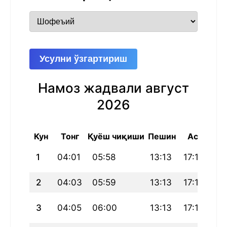
Усулни ўзгартириш
Намоз жадвали август
2026
Кун
Тонг
Қуёш чиқиши
Пешин
Аср
Ш
1
04:01
05:58
13:13
17:11
20
2
04:03
05:59
13:13
17:10
20
3
04:05
06:00
13:13
17:10
20