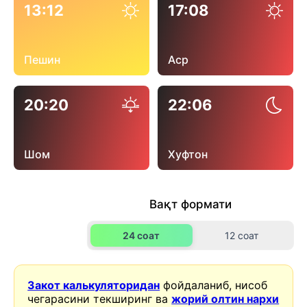
13:12
17:08
Пешин
Аср
20:20
22:06
Шом
Хуфтон
Вақт формати
24 соат
12 соат
Закот калькуляторидан
фойдаланиб, нисоб
чегарасини текширинг ва
жорий олтин нархи