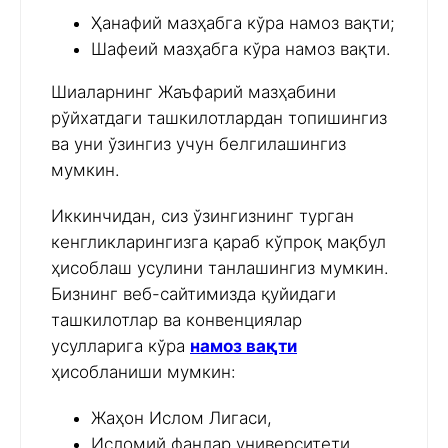
Ҳанафий мазҳабга кўра намоз вақти;
Шафеий мазҳабга кўра намоз вақти.
Шиаларнинг Жаъфарий мазҳабини
рўйхатдаги ташкилотлардан топишингиз
ва уни ўзингиз учун белгилашингиз
мумкин.
Иккинчидан, сиз ўзингизнинг турган
кенгликларингизга қараб кўпроқ мақбул
ҳисоблаш усулини танлашингиз мумкин.
Бизнинг веб-сайтимизда қуйидаги
ташкилотлар ва конвенциялар
усулларига кўра
намоз вақти
ҳисобланиши мумкин:
Жаҳон Ислом Лигаси,
Исломий фанлар университети