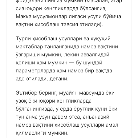
фойдаланишингиз мумкин (масалан, агар
сиз юқори кенгликларда бўлсангиз,
Макка мусулмонлар лигаси усули бўйича
вақтни ҳисоблаш тавсия этилади).
Турли ҳисоблаш усуллари ва ҳуқуқий
мактаблар танланганида намоз вақтини
ўзгариши мумкин, лекин аввалгидай
қолиши ҳам мумкин — бу шундай
параметрларда ҳам намоз бир вақтда
адо этилади, дегани.
Эътибор беринг, муайян мавсумда ёки
узоқ ёки юқори кенгликларда
бўлганингизда, у ерда ёруғлик куни ёки
тун анча узун давом этса, анъанавий
намоз вақтини ҳисоблаш усуллари амал
қилмаслиги мумкин.