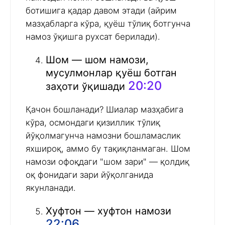
ботишига қадар давом этади (айрим
мазҳабларга кўра, қуёш тўлиқ ботгунча
намоз ўқишга рухсат берилади).
Шом — шом намози,
мусулмонлар қуёш ботган
20:20
заҳоти ўқишади
Қачон бошланади? Шиалар мазҳабига
кўра, осмондаги қизиллик тўлиқ
йўқолмагунча намозни бошламаслик
яхшироқ, аммо бу тақиқланмаган. Шом
намози офоқдаги "шом зари" — қолдиқ
оқ фонидаги зари йўқолганида
якунланади.
Хуфтон — хуфтон намози
22:06