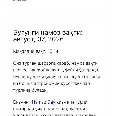
Бугунги намоз вақти:
август, 07, 2026
Маҳаллий вақт: 15:14
Сиз турган шаҳарга қараб, намоз вақти
географик жойлашув туфайли ўзгаради,
чунки қуёш чиқиши, зенит, қуёш ботиши
ва бошқа астрономик кўрсаткичлар
турлича бўлади.
Бизнинг
Namaz Day
хизмати турли
шаҳарлар учун намоз вақтларини
ҳисоблайди, координаталар, маҳаллий