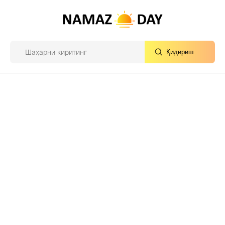
Қидириш