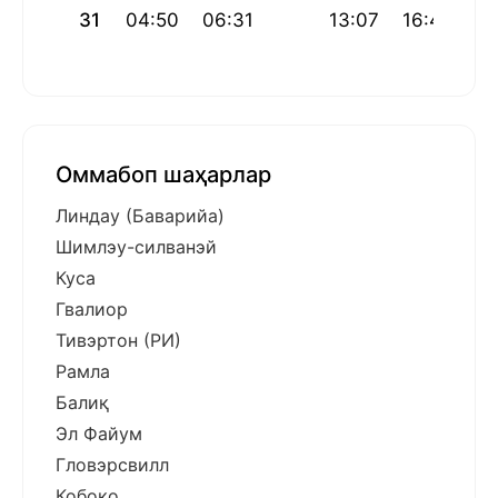
31
04:50
06:31
13:07
16:49
19
Оммабоп шаҳарлар
Линдау (Баварийа)
Шимлэу-силванэй
Куса
Гвалиор
Тивэртон (РИ)
Рамла
Балиқ
Эл Файум
Гловэрсвилл
Кобоко