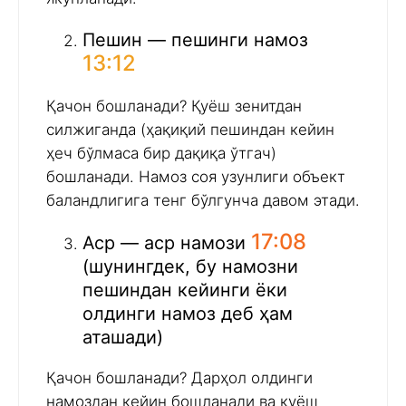
Пешин — пешинги намоз
13:12
Қачон бошланади? Қуёш зенитдан
силжиганда (ҳақиқий пешиндан кейин
ҳеч бўлмаса бир дақиқа ўтгач)
бошланади. Намоз соя узунлиги объект
баландлигига тенг бўлгунча давом этади.
17:08
Аср — аср намози
(шунингдек, бу намозни
пешиндан кейинги ёки
олдинги намоз деб ҳам
аташади)
Қачон бошланади? Дарҳол олдинги
намоздан кейин бошланади ва қуёш