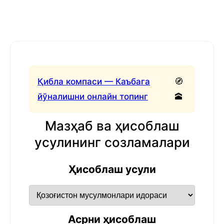
Қибла компаси — Каъбага
🧭
йўналишни онлайн топинг
🕋
Мазҳаб ва ҳисоблаш
усулининг созламалари
Ҳисоблаш усули
Асрни ҳисоблаш