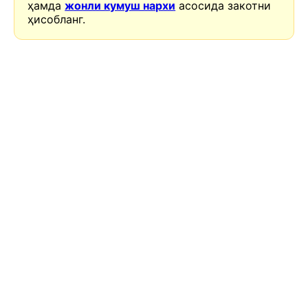
ҳамда
жонли кумуш нархи
асосида закотни
ҳисобланг.