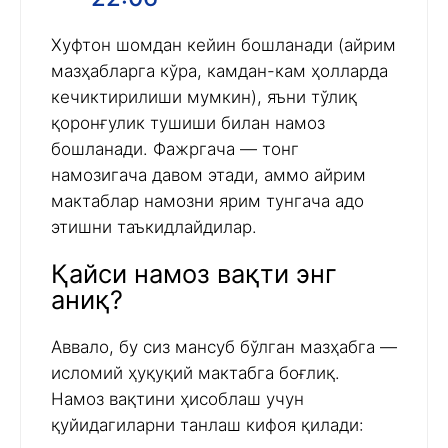
Хуфтон шомдан кейин бошланади (айрим
мазҳабларга кўра, камдан-кам ҳолларда
кечиктирилиши мумкин), яъни тўлиқ
қоронғулик тушиши билан намоз
бошланади. Фажргача — тонг
намозигача давом этади, аммо айрим
мактаблар намозни ярим тунгача адо
этишни таъкидлайдилар.
Қайси намоз вақти энг
аниқ?
Аввало, бу сиз мансуб бўлган мазҳабга —
исломий ҳуқуқий мактабга боғлиқ.
Намоз вақтини ҳисоблаш учун
қуйидагиларни танлаш кифоя қилади: