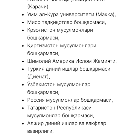
(Карачи),
Умм ал-Кура университети (Макка),
Миср тадқиқотлар бошқармаси,
Қозоғистон мусулмонлари
бошқармаси,
Қирғизистон мусулмонлари
бошқармаси,
Шимолий Америка Ислом Жамияти,
Туркия диний ишлар бошқармаси
(Диёнат),
Ўзбекистон мусулмонлар
бошқармаси,
Россия мусулмонлар бошқармаси,
Татаристон Республикаси
мусулмонлар бошқармаси,
Алжир диний ишлар ва вакфлар
вазирлиги,