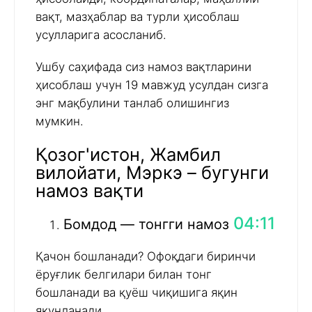
вақт, мазҳаблар ва турли ҳисоблаш
усулларига асосланиб.
Ушбу саҳифада сиз намоз вақтларини
ҳисоблаш учун 19 мавжуд усулдан сизга
энг мақбулини танлаб олишингиз
мумкин.
Қозог'истон, Жамбил
вилойати, Мэркэ – бугунги
намоз вақти
04:11
Бомдод — тонгги намоз
Қачон бошланади? Офоқдаги биринчи
ёруғлик белгилари билан тонг
бошланади ва қуёш чиқишига яқин
якунланади.