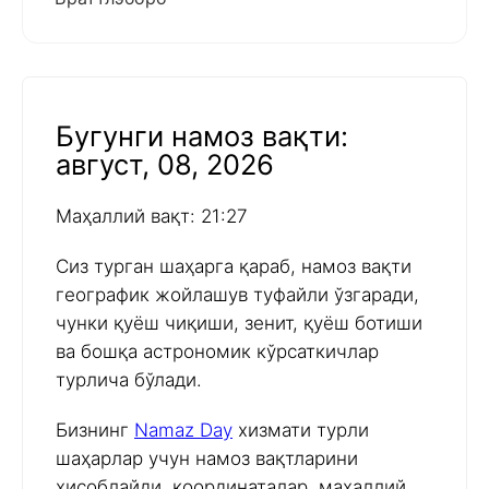
Бугунги намоз вақти:
август, 08, 2026
Маҳаллий вақт: 21:27
Сиз турган шаҳарга қараб, намоз вақти
географик жойлашув туфайли ўзгаради,
чунки қуёш чиқиши, зенит, қуёш ботиши
ва бошқа астрономик кўрсаткичлар
турлича бўлади.
Бизнинг
Namaz Day
хизмати турли
шаҳарлар учун намоз вақтларини
ҳисоблайди, координаталар, маҳаллий