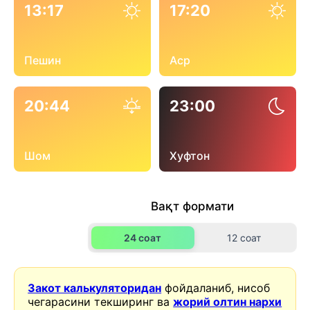
13:17
17:20
Пешин
Аср
20:44
23:00
Шом
Хуфтон
Вақт формати
24 соат
12 соат
Закот калькуляторидан
фойдаланиб, нисоб
чегарасини текширинг ва
жорий олтин нархи