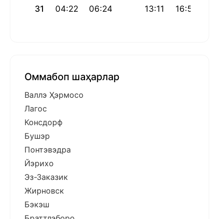
31
04:22
06:24
13:11
16:55
19
Оммабоп шаҳарлар
Валлэ Ҳэрмосо
Лагос
Консдорф
Бушэр
Понтэвэдра
Йэрихо
Эз-Заказик
Жирновск
Бэкэш
Браттлэборо