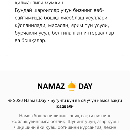
қилмаслиги мумкин.
Бундай шароитлар учун бизнинг веб-
сайтимизда бошқа ҳисоблаш усуллари
қўлланилади, масалан, ярим тун усули,
бурчакли усул, белгиланган интерваллар
ва бошқалар.
© 2026 Namaz.Day - Бугунги кун ва ой учун намоз вақти
жадвали.
Намоз бошланишининг аниқ вақти сизнинг
жойлашувингизга боғлиқ. Шунинг учун, агар қуёш
чиқишини ёки қуёш ботишини кўрсангиз, лекин