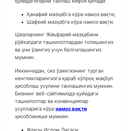
қуйидагиларни танлаш кифоя қилади:
Ҳанафий мазҳабга кўра намоз вақти;
Шафеий мазҳабга кўра намоз вақти.
Шиаларнинг Жаъфарий мазҳабини
рўйхатдаги ташкилотлардан топишингиз
ва уни ўзингиз учун белгилашингиз
мумкин.
Иккинчидан, сиз ўзингизнинг турган
кенгликларингизга қараб кўпроқ мақбул
ҳисоблаш усулини танлашингиз мумкин.
Бизнинг веб-сайтимизда қуйидаги
ташкилотлар ва конвенциялар
усулларига кўра
намоз вақти
ҳисобланиши мумкин:
Жаҳон Ислом Лигаси,