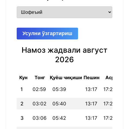
Усулни ўзгартириш
Намоз жадвали август
2026
Кун
Тонг
Қуёш чиқиши
Пешин
Аср
Ш
1
02:59
05:39
13:17
17:26
20
2
03:02
05:40
13:17
17:25
20
3
03:06
05:42
13:17
17:24
20