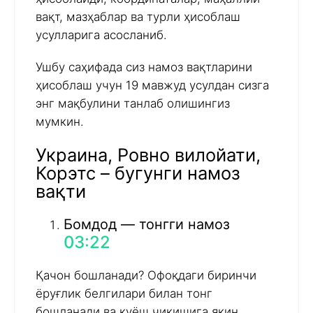
вақт, мазҳаблар ва турли ҳисоблаш
усулларига асосланиб.
Ушбу саҳифада сиз намоз вақтларини
ҳисоблаш учун 19 мавжуд усулдан сизга
энг мақбулини танлаб олишингиз
мумкин.
Украина, Ровно вилойати,
Корэтс – бугунги намоз
вақти
Бомдод — тонгги намоз
03:22
Қачон бошланади? Офоқдаги биринчи
ёруғлик белгилари билан тонг
бошланади ва қуёш чиқишига яқин