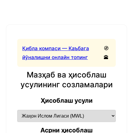
Қибла компаси — Каъбага
🧭
йўналишни онлайн топинг
🕋
Мазҳаб ва ҳисоблаш
усулининг созламалари
Ҳисоблаш усули
Асрни ҳисоблаш