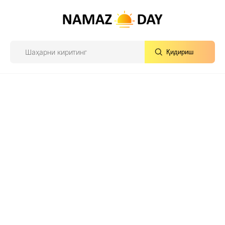
Қидириш