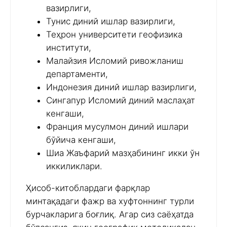
вазирлиги,
Тунис диний ишлар вазирлиги,
Теҳрон университети геофизика
институти,
Малайзия Исломий ривожланиш
департаменти,
Индонезия диний ишлар вазирлиги,
Сингапур Исломий диний маслаҳат
кенгаши,
Франция мусулмон диний ишлари
бўйича кенгаши,
Шиа Жаъфарий мазҳабининг икки ўн
иккиликлари.
Ҳисоб-китоблардаги фарқлар
минтақадаги фажр ва хуфтоннинг турли
бурчакларига боғлиқ. Агар сиз саёҳатда