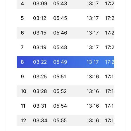
4
03:09
05:43
13:17
17:23
20
5
03:12
05:45
13:17
17:23
20
6
03:15
05:46
13:17
17:22
20
7
03:19
05:48
13:17
17:21
20
8
03:22
05:49
13:17
17:20
20
9
03:25
05:51
13:16
17:19
20
10
03:28
05:52
13:16
17:19
20
11
03:31
05:54
13:16
17:18
20
12
03:34
05:55
13:16
17:17
20