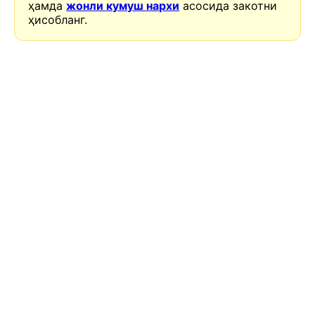
ҳамда
жонли кумуш нархи
асосида закотни
ҳисобланг.