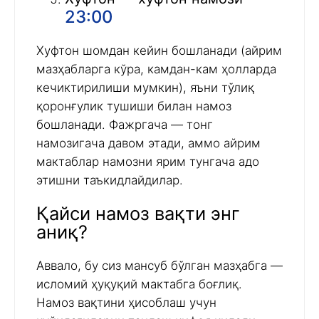
23:00
Хуфтон шомдан кейин бошланади (айрим
мазҳабларга кўра, камдан-кам ҳолларда
кечиктирилиши мумкин), яъни тўлиқ
қоронғулик тушиши билан намоз
бошланади. Фажргача — тонг
намозигача давом этади, аммо айрим
мактаблар намозни ярим тунгача адо
этишни таъкидлайдилар.
Қайси намоз вақти энг
аниқ?
Аввало, бу сиз мансуб бўлган мазҳабга —
исломий ҳуқуқий мактабга боғлиқ.
Намоз вақтини ҳисоблаш учун