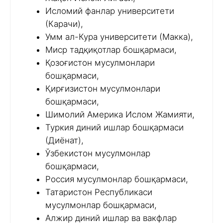
Исломий фанлар университети
(Карачи),
Умм ал-Кура университети (Макка),
Миср тадқиқотлар бошқармаси,
Қозоғистон мусулмонлари
бошқармаси,
Қирғизистон мусулмонлари
бошқармаси,
Шимолий Америка Ислом Жамияти,
Туркия диний ишлар бошқармаси
(Диёнат),
Ўзбекистон мусулмонлар
бошқармаси,
Россия мусулмонлар бошқармаси,
Татаристон Республикаси
мусулмонлар бошқармаси,
Алжир диний ишлар ва вакфлар