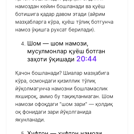
намоздан кейин бошланади ва қуёш
ботишига қадар давом этади (айрим
мазҳабларга кўра, қуёш тўлиқ ботгунча
намоз ўқишга рухсат берилади).
Шом — шом намози,
мусулмонлар қуёш ботган
20:44
заҳоти ўқишади
Қачон бошланади? Шиалар мазҳабига
кўра, осмондаги қизиллик тўлиқ
йўқолмагунча намозни бошламаслик
яхшироқ, аммо бу тақиқланмаган. Шом
намози офоқдаги "шом зари" — қолдиқ
оқ фонидаги зари йўқолганида
якунланади.
Хуфтон — хуфтон намози