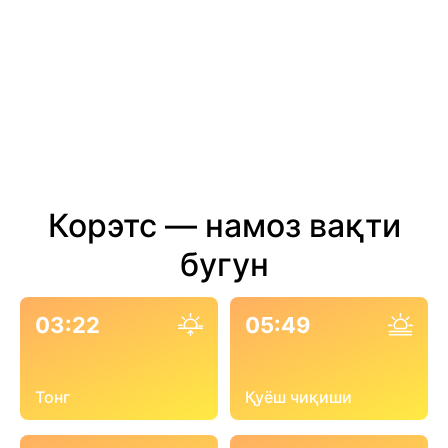
Корэтс — намоз вақти
бугун
03:22
05:49
Тонг
Қуёш чиқиши