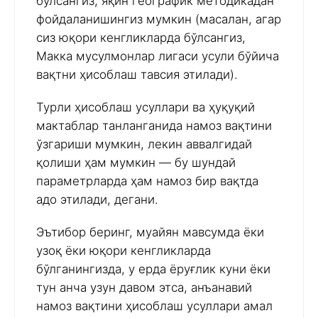
бўлсангиз, яқин географик методикадан
фойдаланишингиз мумкин (масалан, агар
сиз юқори кенгликларда бўлсангиз,
Макка мусулмонлар лигаси усули бўйича
вақтни ҳисоблаш тавсия этилади).
Турли ҳисоблаш усуллари ва ҳуқуқий
мактаблар танланганида намоз вақтини
ўзгариши мумкин, лекин аввалгидай
қолиши ҳам мумкин — бу шундай
параметрларда ҳам намоз бир вақтда
адо этилади, дегани.
Эътибор беринг, муайян мавсумда ёки
узоқ ёки юқори кенгликларда
бўлганингизда, у ерда ёруғлик куни ёки
тун анча узун давом этса, анъанавий
намоз вақтини ҳисоблаш усуллари амал