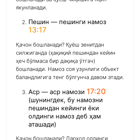
якунланади.
Пешин — пешинги намоз
13:17
Қачон бошланади? Қуёш зенитдан
силжиганда (ҳақиқий пешиндан кейин
ҳеч бўлмаса бир дақиқа ўтгач)
бошланади. Намоз соя узунлиги объект
баландлигига тенг бўлгунча давом этади.
17:20
Аср — аср намози
(шунингдек, бу намозни
пешиндан кейинги ёки
олдинги намоз деб ҳам
аташади)
Қачон бошланади? Дарҳол олдинги