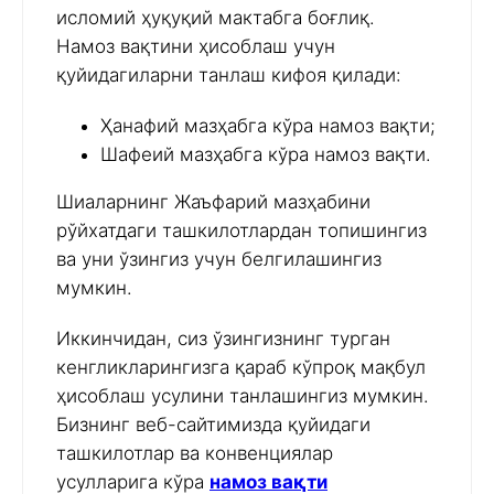
исломий ҳуқуқий мактабга боғлиқ.
Намоз вақтини ҳисоблаш учун
қуйидагиларни танлаш кифоя қилади:
Ҳанафий мазҳабга кўра намоз вақти;
Шафеий мазҳабга кўра намоз вақти.
Шиаларнинг Жаъфарий мазҳабини
рўйхатдаги ташкилотлардан топишингиз
ва уни ўзингиз учун белгилашингиз
мумкин.
Иккинчидан, сиз ўзингизнинг турган
кенгликларингизга қараб кўпроқ мақбул
ҳисоблаш усулини танлашингиз мумкин.
Бизнинг веб-сайтимизда қуйидаги
ташкилотлар ва конвенциялар
усулларига кўра
намоз вақти