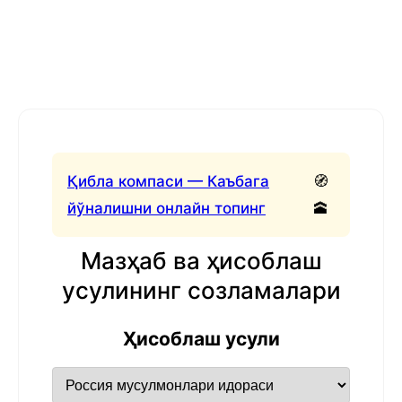
Қибла компаси — Каъбага
🧭
йўналишни онлайн топинг
🕋
Мазҳаб ва ҳисоблаш
усулининг созламалари
Ҳисоблаш усули