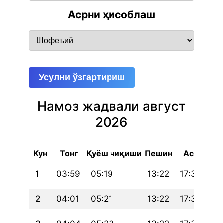
Асрни ҳисоблаш
Усулни ўзгартириш
Намоз жадвали август
2026
Кун
Тонг
Қуёш чиқиши
Пешин
Аср
Ш
1
03:59
05:19
13:22
17:39
21
2
04:01
05:21
13:22
17:38
21