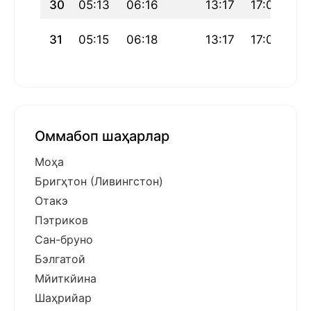
30
05:13
06:16
13:17
17:03
20
31
05:15
06:18
13:17
17:01
20
Оммабоп шаҳарлар
Моҳа
Бригҳтон (Ливингстон)
Отакэ
Пэтриков
Сан-бруно
Бэлгатой
Мйиткйина
Шаҳрийар