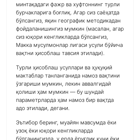
минтақадаги фажр ва хуфтоннинг турли
бурчакларига боғлиқ. Агар сиз саёҳатда
бўлсангиз, яқин географик методикадан
фойдаланишингиз мумкин (масалан, агар
сиз юқори кенгликларда бўлсангиз,
Макка мусулмонлар лигаси усули бўйича
вақтни ҳисоблаш тавсия этилади).
Турли ҳисоблаш усуллари ва ҳуқуқий
мактаблар танланганида намоз вақтини
ўзгариши мумкин, лекин аввалгидай
қолиши ҳам мумкин — бу шундай
параметрларда ҳам намоз бир вақтда
адо этилади, дегани.
Эътибор беринг, муайян мавсумда ёки
узоқ ёки юқори кенгликларда
бўлганингизда, у ерда ёруғлик куни ёки