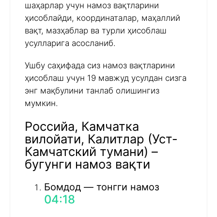
шаҳарлар учун намоз вақтларини
ҳисоблайди, координаталар, маҳаллий
вақт, мазҳаблар ва турли ҳисоблаш
усулларига асосланиб.
Ушбу саҳифада сиз намоз вақтларини
ҳисоблаш учун 19 мавжуд усулдан сизга
энг мақбулини танлаб олишингиз
мумкин.
Российа, Камчатка
вилойати, Калитлар (Уст-
Камчатский тумани) –
бугунги намоз вақти
Бомдод — тонгги намоз
04:18