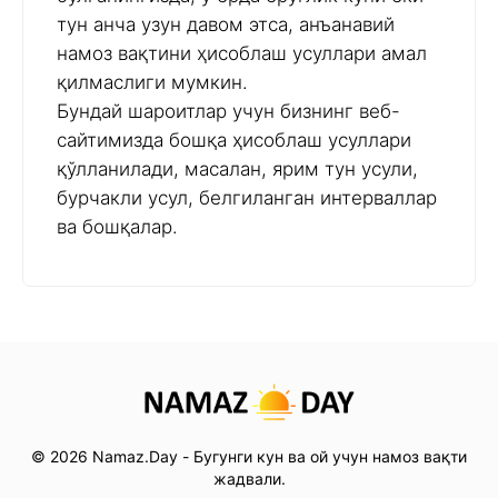
тун анча узун давом этса, анъанавий
намоз вақтини ҳисоблаш усуллари амал
қилмаслиги мумкин.
Бундай шароитлар учун бизнинг веб-
сайтимизда бошқа ҳисоблаш усуллари
қўлланилади, масалан, ярим тун усули,
бурчакли усул, белгиланган интерваллар
ва бошқалар.
© 2026 Namaz.Day - Бугунги кун ва ой учун намоз вақти
жадвали.