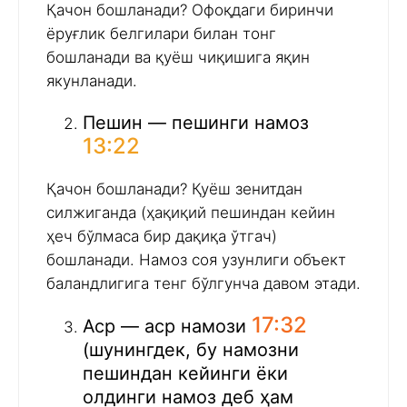
Қачон бошланади? Офоқдаги биринчи
ёруғлик белгилари билан тонг
бошланади ва қуёш чиқишига яқин
якунланади.
Пешин — пешинги намоз
13:22
Қачон бошланади? Қуёш зенитдан
силжиганда (ҳақиқий пешиндан кейин
ҳеч бўлмаса бир дақиқа ўтгач)
бошланади. Намоз соя узунлиги объект
баландлигига тенг бўлгунча давом этади.
17:32
Аср — аср намози
(шунингдек, бу намозни
пешиндан кейинги ёки
олдинги намоз деб ҳам