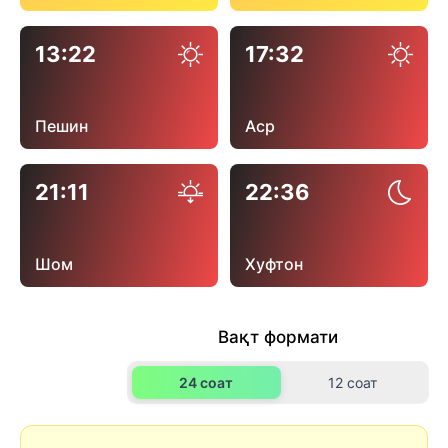
13:22
17:32
Пешин
Аср
21:11
22:36
Шом
Хуфтон
Вақт формати
24 соат
12 соат