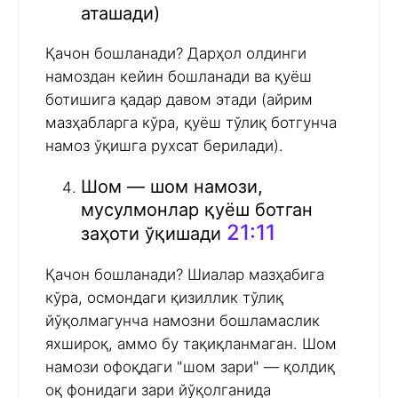
аташади)
Қачон бошланади? Дарҳол олдинги
намоздан кейин бошланади ва қуёш
ботишига қадар давом этади (айрим
мазҳабларга кўра, қуёш тўлиқ ботгунча
намоз ўқишга рухсат берилади).
Шом — шом намози,
мусулмонлар қуёш ботган
21:11
заҳоти ўқишади
Қачон бошланади? Шиалар мазҳабига
кўра, осмондаги қизиллик тўлиқ
йўқолмагунча намозни бошламаслик
яхшироқ, аммо бу тақиқланмаган. Шом
намози офоқдаги "шом зари" — қолдиқ
оқ фонидаги зари йўқолганида