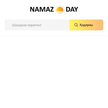
Қидириш