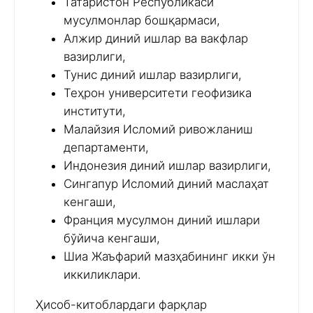
Татаристон Республикаси
мусулмонлар бошқармаси,
Алжир диний ишлар ва вакфлар
вазирлиги,
Тунис диний ишлар вазирлиги,
Теҳрон университети геофизика
институти,
Малайзия Исломий ривожланиш
департаменти,
Индонезия диний ишлар вазирлиги,
Сингапур Исломий диний маслаҳат
кенгаши,
Франция мусулмон диний ишлари
бўйича кенгаши,
Шиа Жаъфарий мазҳабининг икки ўн
иккиликлари.
Ҳисоб-китоблардаги фарқлар