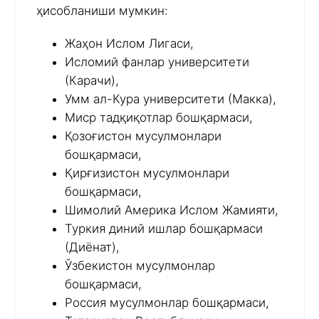
ҳисобланиши мумкин:
Жаҳон Ислом Лигаси,
Исломий фанлар университети
(Карачи),
Умм ал-Кура университети (Макка),
Миср тадқиқотлар бошқармаси,
Қозоғистон мусулмонлари
бошқармаси,
Қирғизистон мусулмонлари
бошқармаси,
Шимолий Америка Ислом Жамияти,
Туркия диний ишлар бошқармаси
(Диёнат),
Ўзбекистон мусулмонлар
бошқармаси,
Россия мусулмонлар бошқармаси,