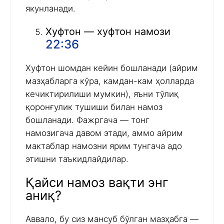
якунланади.
Хуфтон — хуфтон намози
22:36
Хуфтон шомдан кейин бошланади (айрим
мазҳабларга кўра, камдан-кам ҳолларда
кечиктирилиши мумкин), яъни тўлиқ
қоронғулик тушиши билан намоз
бошланади. Фажргача — тонг
намозигача давом этади, аммо айрим
мактаблар намозни ярим тунгача адо
этишни таъкидлайдилар.
Қайси намоз вақти энг
аниқ?
Аввало, бу сиз мансуб бўлган мазҳабга —