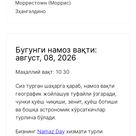
Морристоwн (Моррис)
Зҳангэлдино
Бугунги намоз вақти:
август, 08, 2026
Маҳаллий вақт: 10:30
Сиз турган шаҳарга қараб, намоз вақти
географик жойлашув туфайли ўзгаради,
чунки қуёш чиқиши, зенит, қуёш ботиши
ва бошқа астрономик кўрсаткичлар
турлича бўлади.
Бизнинг
Namaz Day
хизмати турли