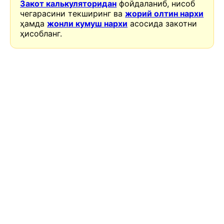
Закот калькуляторидан
фойдаланиб, нисоб
чегарасини текширинг ва
жорий олтин нархи
ҳамда
жонли кумуш нархи
асосида закотни
ҳисобланг.