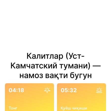
Калитлар (Уст-
Камчатский тумани) —
намоз вақти бугун
04:18
05:32
Тонг
Қуёш чиқиши