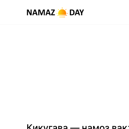
Кикугава — намоз вақ