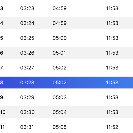
3
03:23
04:59
11:53
4
03:24
04:59
11:53
5
03:25
05:00
11:53
6
03:26
05:01
11:53
7
03:27
05:02
11:53
8
03:28
05:02
11:53
9
03:29
05:03
11:53
10
03:30
05:04
11:53
11
03:31
05:05
11:52