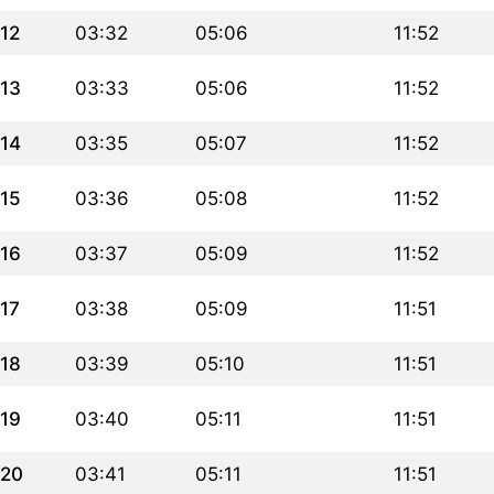
12
03:32
05:06
11:52
13
03:33
05:06
11:52
14
03:35
05:07
11:52
15
03:36
05:08
11:52
16
03:37
05:09
11:52
17
03:38
05:09
11:51
18
03:39
05:10
11:51
19
03:40
05:11
11:51
20
03:41
05:11
11:51