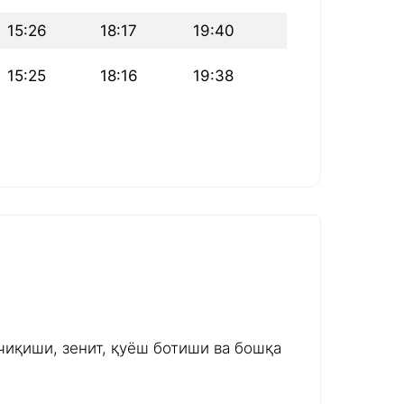
15:26
18:17
19:40
15:25
18:16
19:38
чиқиши, зенит, қуёш ботиши ва бошқа