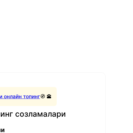
и онлайн топинг
🧭 🕋
нинг созламалари
ли