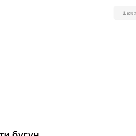
ти бугун