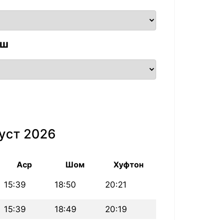
аш
уст 2026
Аср
Шом
Хуфтон
15:39
18:50
20:21
15:39
18:49
20:19