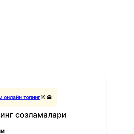
и онлайн топинг
🧭 🕋
нинг созламалари
ли