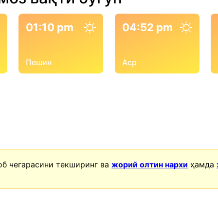
01:10 pm
04:52 pm
Пешин
Аср
об чегарасини текширинг ва
жорий олтин нархи
ҳамда