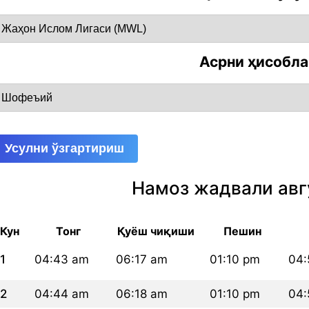
Асрни ҳисобл
Усулни ўзгартириш
Намоз жадвали авг
Кун
Тонг
Қуёш чиқиши
Пешин
1
04:43 am
06:17 am
01:10 pm
04:
2
04:44 am
06:18 am
01:10 pm
04: