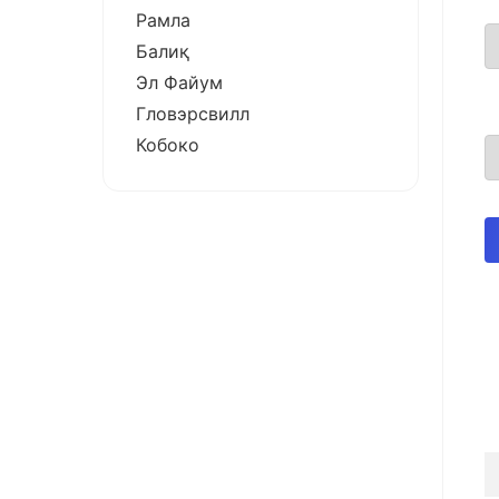
Рамла
Балиқ
Эл Файум
Гловэрсвилл
Кобоко