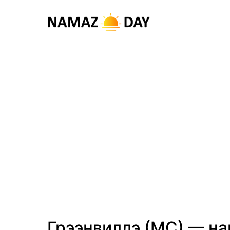
Грээнвиллэ (МС) — на