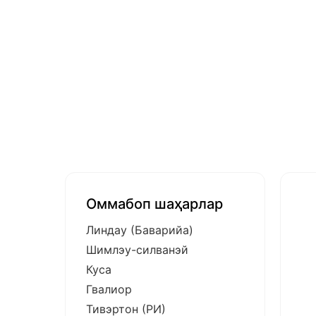
Оммабоп шаҳарлар
Линдау (Баварийа)
Шимлэу-силванэй
Куса
Гвалиор
Тивэртон (РИ)