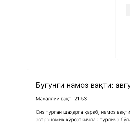
Бугунги намоз вақти: авгу
Маҳаллий вақт: 21:53
Сиз турган шаҳарга қараб, намоз вақт
астрономик кўрсаткичлар турлича бўл