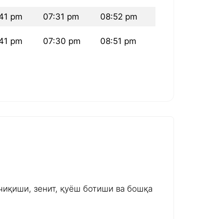
41 pm
07:31 pm
08:52 pm
41 pm
07:30 pm
08:51 pm
чиқиши, зенит, қуёш ботиши ва бошқа