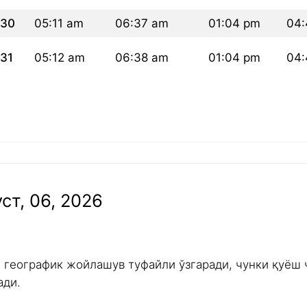
30
05:11 am
06:37 am
01:04 pm
04:
31
05:12 am
06:38 am
01:04 pm
04:
ст, 06, 2026
и географик жойлашув туфайли ўзгаради, чунки қуёш 
ади.