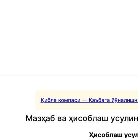
Қибла компаси — Каъбага йўналишн
Мазҳаб ва ҳисоблаш усули
Ҳисоблаш усу