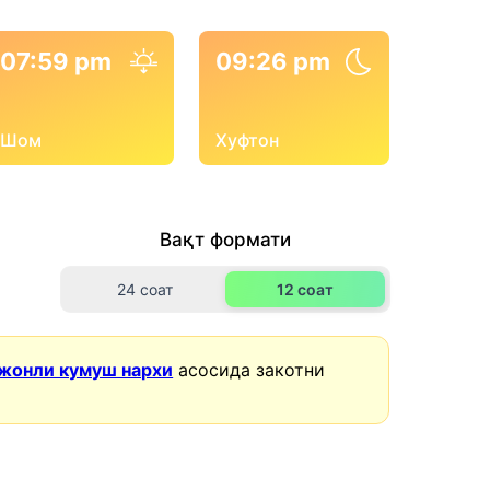
07:59 pm
09:26 pm
Шом
Хуфтон
Вақт формати
24 соат
12 соат
жонли кумуш нархи
асосида закотни