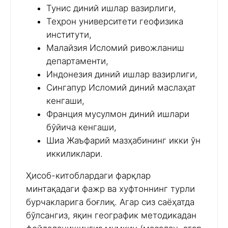
Тунис диний ишлар вазирлиги,
Теҳрон университети геофизика
институти,
Малайзия Исломий ривожланиш
департаменти,
Индонезия диний ишлар вазирлиги,
Сингапур Исломий диний маслаҳат
кенгаши,
Франция мусулмон диний ишлари
бўйича кенгаши,
Шиа Жаъфарий мазҳабининг икки ўн
иккиликлари.
Ҳисоб-китоблардаги фарқлар
минтақадаги фажр ва хуфтоннинг турли
бурчакларига боғлиқ. Агар сиз саёҳатда
бўлсангиз, яқин географик методикадан