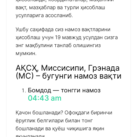
вақт, мазҳаблар ва турли ҳисоблаш
усулларига асосланиб.
Ушбу саҳифада сиз намоз вақтларини
ҳисоблаш учун 19 мавжуд усулдан сизга
энг мақбулини танлаб олишингиз
мумкин.
АҚСҲ, Миссисипи, Грэнада
(МС) – бугунги намоз вақти
Бомдод — тонгги намоз
04:43 am
Қачон бошланади? Офоқдаги биринчи
ёруғлик белгилари билан тонг
бошланади ва қуёш чиқишига яқин
якунланади.