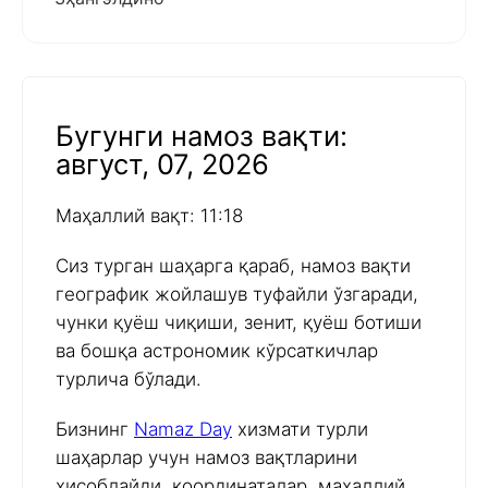
Бугунги намоз вақти:
август, 07, 2026
Маҳаллий вақт: 11:18
Сиз турган шаҳарга қараб, намоз вақти
географик жойлашув туфайли ўзгаради,
чунки қуёш чиқиши, зенит, қуёш ботиши
ва бошқа астрономик кўрсаткичлар
турлича бўлади.
Бизнинг
Namaz Day
хизмати турли
шаҳарлар учун намоз вақтларини
ҳисоблайди, координаталар, маҳаллий