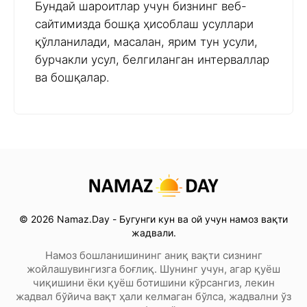
Бундай шароитлар учун бизнинг веб-
сайтимизда бошқа ҳисоблаш усуллари
қўлланилади, масалан, ярим тун усули,
бурчакли усул, белгиланган интерваллар
ва бошқалар.
© 2026 Namaz.Day - Бугунги кун ва ой учун намоз вақти
жадвали.
Намоз бошланишининг аниқ вақти сизнинг
жойлашувингизга боғлиқ. Шунинг учун, агар қуёш
чиқишини ёки қуёш ботишини кўрсангиз, лекин
жадвал бўйича вақт ҳали келмаган бўлса, жадвални ўз