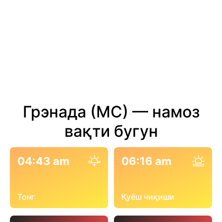
Грэнада (МС) — намоз
вақти бугун
04:43 am
06:16 am
Тонг
Қуёш чиқиши