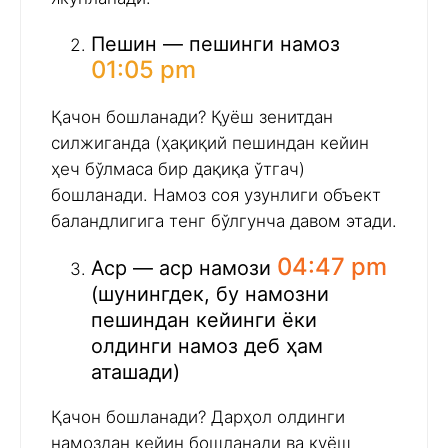
Пешин — пешинги намоз
01:05 pm
Қачон бошланади? Қуёш зенитдан
силжиганда (ҳақиқий пешиндан кейин
ҳеч бўлмаса бир дақиқа ўтгач)
бошланади. Намоз соя узунлиги объект
баландлигига тенг бўлгунча давом этади.
04:47 pm
Аср — аср намози
(шунингдек, бу намозни
пешиндан кейинги ёки
олдинги намоз деб ҳам
аташади)
Қачон бошланади? Дарҳол олдинги
намоздан кейин бошланади ва қуёш