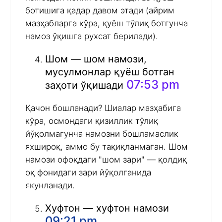
ботишига қадар давом этади (айрим
мазҳабларга кўра, қуёш тўлиқ ботгунча
намоз ўқишга рухсат берилади).
Шом — шом намози,
мусулмонлар қуёш ботган
07:53 pm
заҳоти ўқишади
Қачон бошланади? Шиалар мазҳабига
кўра, осмондаги қизиллик тўлиқ
йўқолмагунча намозни бошламаслик
яхшироқ, аммо бу тақиқланмаган. Шом
намози офоқдаги "шом зари" — қолдиқ
оқ фонидаги зари йўқолганида
якунланади.
Хуфтон — хуфтон намози
09:21 pm