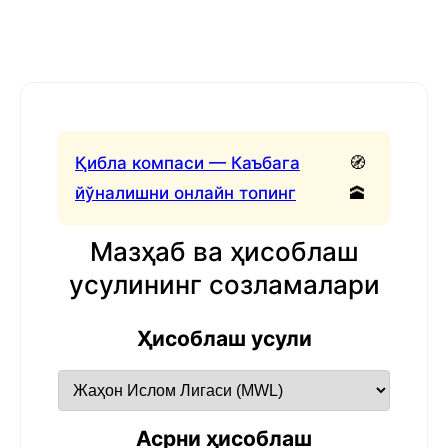
Қибла компаси — Каъбага
🧭
йўналишни онлайн топинг
🕋
Мазҳаб ва ҳисоблаш
усулининг созламалари
Ҳисоблаш усули
Асрни ҳисоблаш