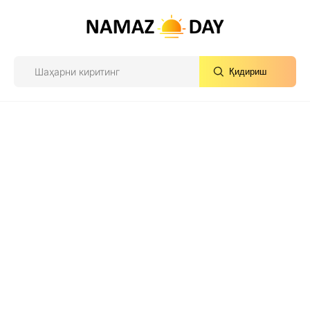
Қидириш