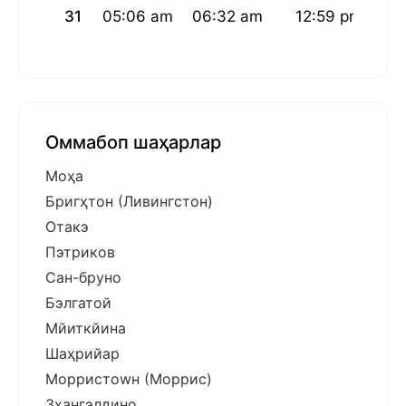
31
05:06 am
06:32 am
12:59 pm
04
Оммабоп шаҳарлар
Моҳа
Бригҳтон (Ливингстон)
Отакэ
Пэтриков
Сан-бруно
Бэлгатой
Мйиткйина
Шаҳрийар
Морристоwн (Моррис)
Зҳангэлдино