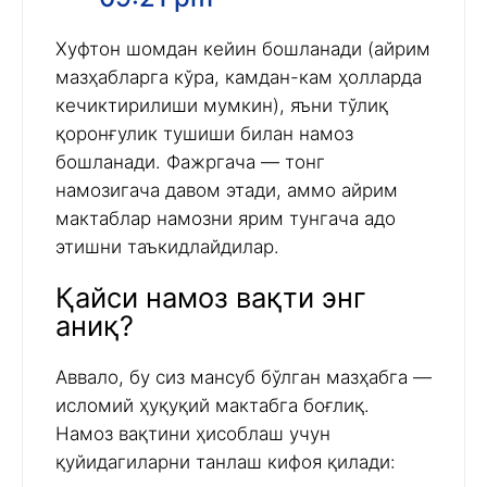
Хуфтон шомдан кейин бошланади (айрим
мазҳабларга кўра, камдан-кам ҳолларда
кечиктирилиши мумкин), яъни тўлиқ
қоронғулик тушиши билан намоз
бошланади. Фажргача — тонг
намозигача давом этади, аммо айрим
мактаблар намозни ярим тунгача адо
этишни таъкидлайдилар.
Қайси намоз вақти энг
аниқ?
Аввало, бу сиз мансуб бўлган мазҳабга —
исломий ҳуқуқий мактабга боғлиқ.
Намоз вақтини ҳисоблаш учун
қуйидагиларни танлаш кифоя қилади: