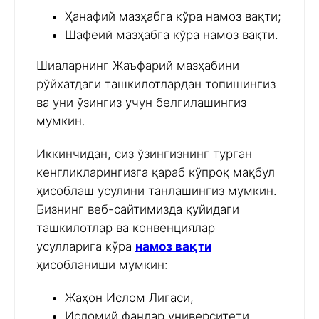
Ҳанафий мазҳабга кўра намоз вақти;
Шафеий мазҳабга кўра намоз вақти.
Шиаларнинг Жаъфарий мазҳабини
рўйхатдаги ташкилотлардан топишингиз
ва уни ўзингиз учун белгилашингиз
мумкин.
Иккинчидан, сиз ўзингизнинг турган
кенгликларингизга қараб кўпроқ мақбул
ҳисоблаш усулини танлашингиз мумкин.
Бизнинг веб-сайтимизда қуйидаги
ташкилотлар ва конвенциялар
усулларига кўра
намоз вақти
ҳисобланиши мумкин:
Жаҳон Ислом Лигаси,
Исломий фанлар университети