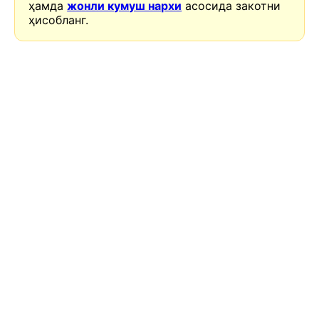
ҳамда
жонли кумуш нархи
асосида закотни
ҳисобланг.