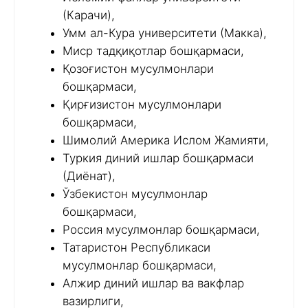
(Карачи),
Умм ал-Кура университети (Макка),
Миср тадқиқотлар бошқармаси,
Қозоғистон мусулмонлари
бошқармаси,
Қирғизистон мусулмонлари
бошқармаси,
Шимолий Америка Ислом Жамияти,
Туркия диний ишлар бошқармаси
(Диёнат),
Ўзбекистон мусулмонлар
бошқармаси,
Россия мусулмонлар бошқармаси,
Татаристон Республикаси
мусулмонлар бошқармаси,
Алжир диний ишлар ва вакфлар
вазирлиги,