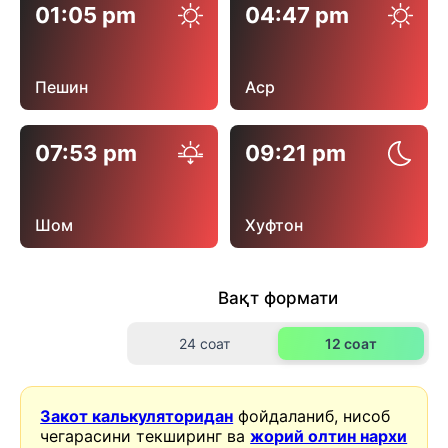
01:05 pm
04:47 pm
Пешин
Аср
07:53 pm
09:21 pm
Шом
Хуфтон
Вақт формати
24 соат
12 соат
Закот калькуляторидан
фойдаланиб, нисоб
чегарасини текширинг ва
жорий олтин нархи