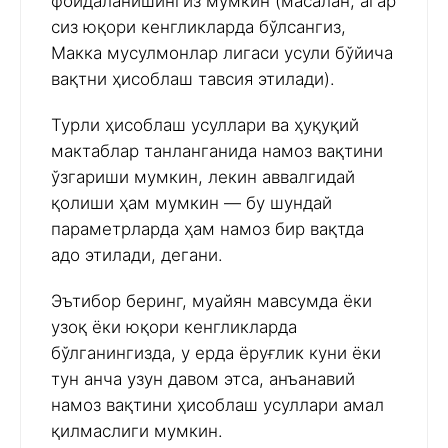
фойдаланишингиз мумкин (масалан, агар
сиз юқори кенгликларда бўлсангиз,
Макка мусулмонлар лигаси усули бўйича
вақтни ҳисоблаш тавсия этилади).
Турли ҳисоблаш усуллари ва ҳуқуқий
мактаблар танланганида намоз вақтини
ўзгариши мумкин, лекин аввалгидай
қолиши ҳам мумкин — бу шундай
параметрларда ҳам намоз бир вақтда
адо этилади, дегани.
Эътибор беринг, муайян мавсумда ёки
узоқ ёки юқори кенгликларда
бўлганингизда, у ерда ёруғлик куни ёки
тун анча узун давом этса, анъанавий
намоз вақтини ҳисоблаш усуллари амал
қилмаслиги мумкин.