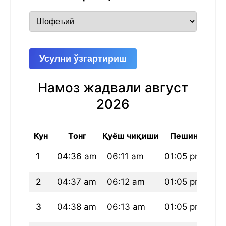
Усулни ўзгартириш
Намоз жадвали август
2026
Кун
Тонг
Қуёш чиқиши
Пешин
1
04:36 am
06:11 am
01:05 pm
04
2
04:37 am
06:12 am
01:05 pm
04
3
04:38 am
06:13 am
01:05 pm
04