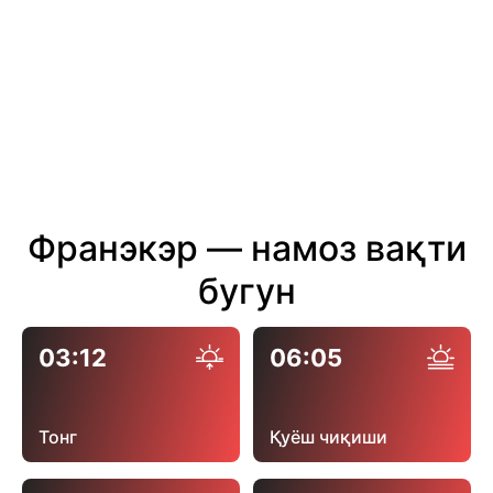
Франэкэр — намоз вақти
бугун
03:12
06:05
Тонг
Қуёш чиқиши