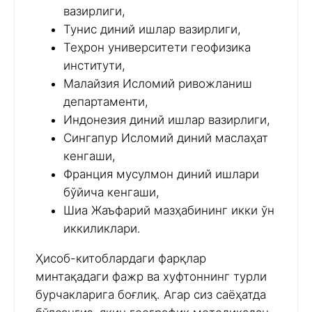
вазирлиги,
Тунис диний ишлар вазирлиги,
Теҳрон университети геофизика
институти,
Малайзия Исломий ривожланиш
департаменти,
Индонезия диний ишлар вазирлиги,
Сингапур Исломий диний маслаҳат
кенгаши,
Франция мусулмон диний ишлари
бўйича кенгаши,
Шиа Жаъфарий мазҳабининг икки ўн
иккиликлари.
Ҳисоб-китоблардаги фарқлар
минтақадаги фажр ва хуфтоннинг турли
бурчакларига боғлиқ. Агар сиз саёҳатда