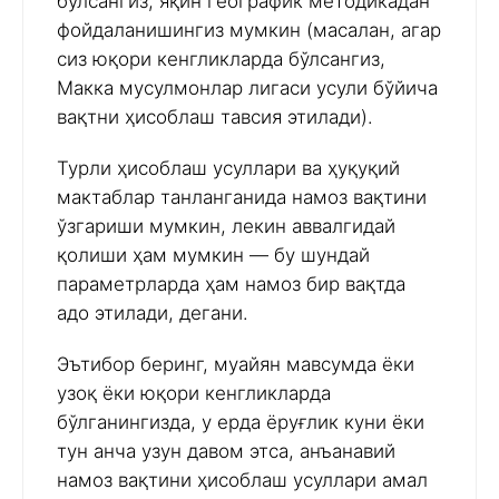
бўлсангиз, яқин географик методикадан
фойдаланишингиз мумкин (масалан, агар
сиз юқори кенгликларда бўлсангиз,
Макка мусулмонлар лигаси усули бўйича
вақтни ҳисоблаш тавсия этилади).
Турли ҳисоблаш усуллари ва ҳуқуқий
мактаблар танланганида намоз вақтини
ўзгариши мумкин, лекин аввалгидай
қолиши ҳам мумкин — бу шундай
параметрларда ҳам намоз бир вақтда
адо этилади, дегани.
Эътибор беринг, муайян мавсумда ёки
узоқ ёки юқори кенгликларда
бўлганингизда, у ерда ёруғлик куни ёки
тун анча узун давом этса, анъанавий
намоз вақтини ҳисоблаш усуллари амал