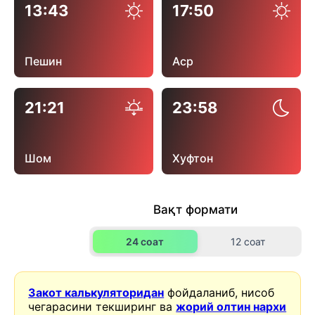
13:43
17:50
Пешин
Аср
21:21
23:58
Шом
Хуфтон
Вақт формати
24 соат
12 соат
Закот калькуляторидан
фойдаланиб, нисоб
чегарасини текширинг ва
жорий олтин нархи