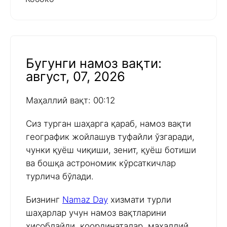
Бугунги намоз вақти:
август, 07, 2026
Маҳаллий вақт: 00:12
Сиз турган шаҳарга қараб, намоз вақти
географик жойлашув туфайли ўзгаради,
чунки қуёш чиқиши, зенит, қуёш ботиши
ва бошқа астрономик кўрсаткичлар
турлича бўлади.
Бизнинг
Namaz Day
хизмати турли
шаҳарлар учун намоз вақтларини
ҳисоблайди, координаталар, маҳаллий