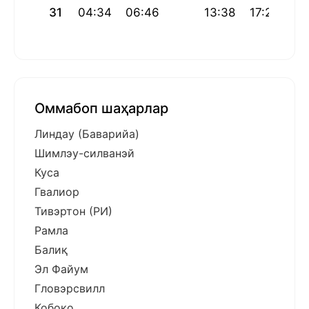
31
04:34
06:46
13:38
17:22
20
Оммабоп шаҳарлар
Линдау (Баварийа)
Шимлэу-силванэй
Куса
Гвалиор
Тивэртон (РИ)
Рамла
Балиқ
Эл Файум
Гловэрсвилл
Кобоко