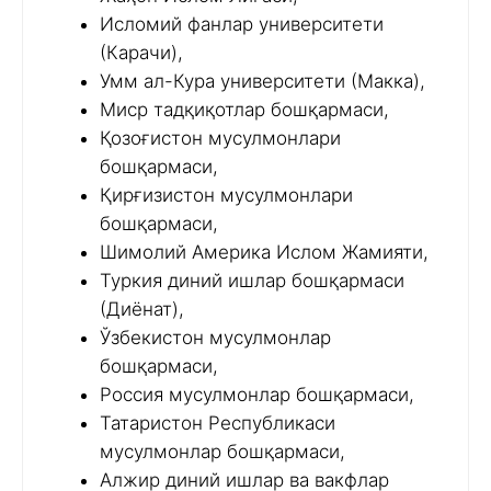
Исломий фанлар университети
(Карачи),
Умм ал-Кура университети (Макка),
Миср тадқиқотлар бошқармаси,
Қозоғистон мусулмонлари
бошқармаси,
Қирғизистон мусулмонлари
бошқармаси,
Шимолий Америка Ислом Жамияти,
Туркия диний ишлар бошқармаси
(Диёнат),
Ўзбекистон мусулмонлар
бошқармаси,
Россия мусулмонлар бошқармаси,
Татаристон Республикаси
мусулмонлар бошқармаси,
Алжир диний ишлар ва вакфлар