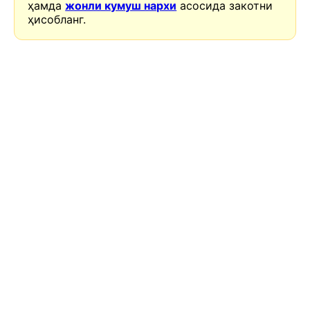
ҳамда
жонли кумуш нархи
асосида закотни
ҳисобланг.