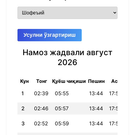
Усулни ўзгартириш
Намоз жадвали август
2026
Кун
Тонг
Қуёш чиқиши
Пешин
Аср
Ш
1
02:39
05:55
13:44
17:55
21
2
02:46
05:57
13:44
17:55
21
3
02:52
05:59
13:44
17:54
21