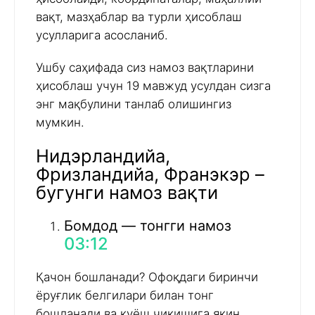
вақт, мазҳаблар ва турли ҳисоблаш
усулларига асосланиб.
Ушбу саҳифада сиз намоз вақтларини
ҳисоблаш учун 19 мавжуд усулдан сизга
энг мақбулини танлаб олишингиз
мумкин.
Нидэрландийа,
Фризландийа, Франэкэр –
бугунги намоз вақти
Бомдод — тонгги намоз
03:12
Қачон бошланади? Офоқдаги биринчи
ёруғлик белгилари билан тонг
бошланади ва қуёш чиқишига яқин