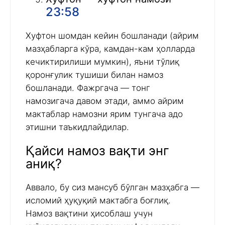
23:58
Хуфтон шомдан кейин бошланади (айрим
мазҳабларга кўра, камдан-кам ҳолларда
кечиктирилиши мумкин), яъни тўлиқ
қоронғулик тушиши билан намоз
бошланади. Фажргача — тонг
намозигача давом этади, аммо айрим
мактаблар намозни ярим тунгача адо
этишни таъкидлайдилар.
Қайси намоз вақти энг
аниқ?
Аввало, бу сиз мансуб бўлган мазҳабга —
исломий ҳуқуқий мактабга боғлиқ.
Намоз вақтини ҳисоблаш учун