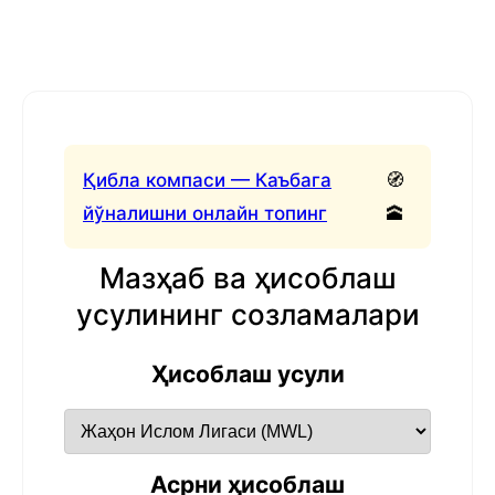
Қибла компаси — Каъбага
🧭
йўналишни онлайн топинг
🕋
Мазҳаб ва ҳисоблаш
усулининг созламалари
Ҳисоблаш усули
Асрни ҳисоблаш