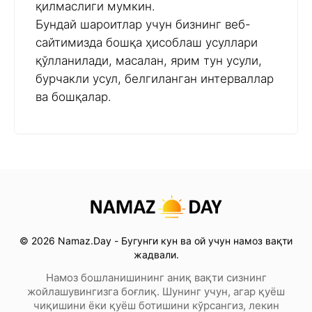
қилмаслиги мумкин.
Бундай шароитлар учун бизнинг веб-
сайтимизда бошқа ҳисоблаш усуллари
қўлланилади, масалан, ярим тун усули,
бурчакли усул, белгиланган интерваллар
ва бошқалар.
© 2026 Namaz.Day - Бугунги кун ва ой учун намоз вақти
жадвали.
Намоз бошланишининг аниқ вақти сизнинг
жойлашувингизга боғлиқ. Шунинг учун, агар қуёш
чиқишини ёки қуёш ботишини кўрсангиз, лекин