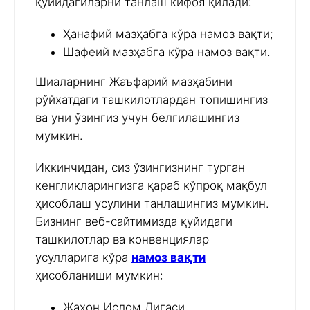
қуйидагиларни танлаш кифоя қилади:
Ҳанафий мазҳабга кўра намоз вақти;
Шафеий мазҳабга кўра намоз вақти.
Шиаларнинг Жаъфарий мазҳабини
рўйхатдаги ташкилотлардан топишингиз
ва уни ўзингиз учун белгилашингиз
мумкин.
Иккинчидан, сиз ўзингизнинг турган
кенгликларингизга қараб кўпроқ мақбул
ҳисоблаш усулини танлашингиз мумкин.
Бизнинг веб-сайтимизда қуйидаги
ташкилотлар ва конвенциялар
усулларига кўра
намоз вақти
ҳисобланиши мумкин:
Жаҳон Ислом Лигаси,