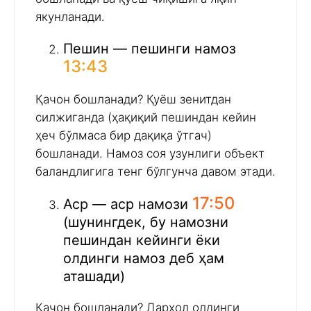
якунланади.
Пешин — пешинги намоз
13:43
Қачон бошланади? Қуёш зенитдан
силжиганда (ҳақиқий пешиндан кейин
ҳеч бўлмаса бир дақиқа ўтгач)
бошланади. Намоз соя узунлиги объект
баландлигига тенг бўлгунча давом этади.
17:50
Аср — аср намози
(шунингдек, бу намозни
пешиндан кейинги ёки
олдинги намоз деб ҳам
аташади)
Қачон бошланади? Дарҳол олдинги