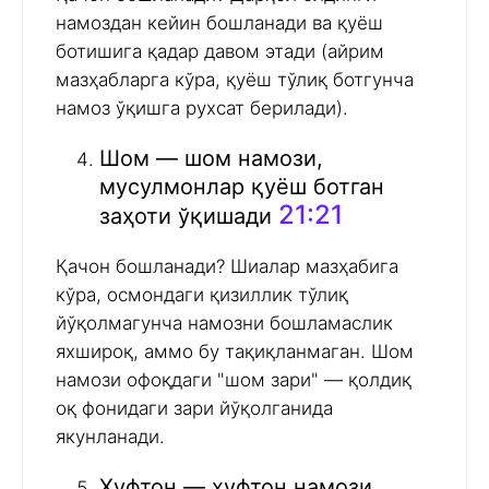
намоздан кейин бошланади ва қуёш
ботишига қадар давом этади (айрим
мазҳабларга кўра, қуёш тўлиқ ботгунча
намоз ўқишга рухсат берилади).
Шом — шом намози,
мусулмонлар қуёш ботган
21:21
заҳоти ўқишади
Қачон бошланади? Шиалар мазҳабига
кўра, осмондаги қизиллик тўлиқ
йўқолмагунча намозни бошламаслик
яхшироқ, аммо бу тақиқланмаган. Шом
намози офоқдаги "шом зари" — қолдиқ
оқ фонидаги зари йўқолганида
якунланади.
Хуфтон — хуфтон намози