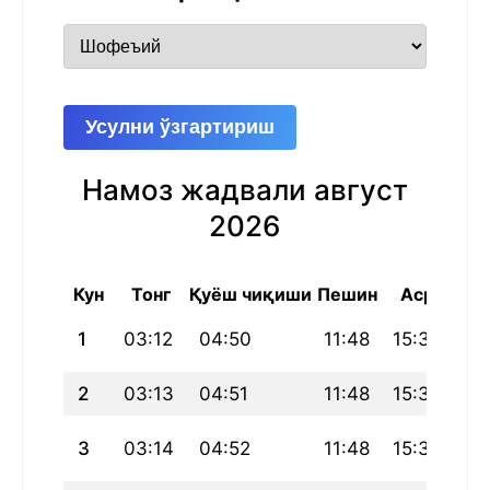
Усулни ўзгартириш
Намоз жадвали август
2026
Кун
Тонг
Қуёш чиқиши
Пешин
Аср
Ш
1
03:12
04:50
11:48
15:35
18
2
03:13
04:51
11:48
15:34
18
3
03:14
04:52
11:48
15:34
18