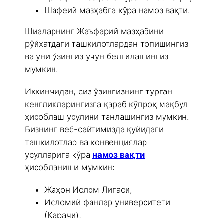
Шафеий мазҳабга кўра намоз вақти.
Шиаларнинг Жаъфарий мазҳабини
рўйхатдаги ташкилотлардан топишингиз
ва уни ўзингиз учун белгилашингиз
мумкин.
Иккинчидан, сиз ўзингизнинг турган
кенгликларингизга қараб кўпроқ мақбул
ҳисоблаш усулини танлашингиз мумкин.
Бизнинг веб-сайтимизда қуйидаги
ташкилотлар ва конвенциялар
усулларига кўра
намоз вақти
ҳисобланиши мумкин:
Жаҳон Ислом Лигаси,
Исломий фанлар университети
(Карачи),