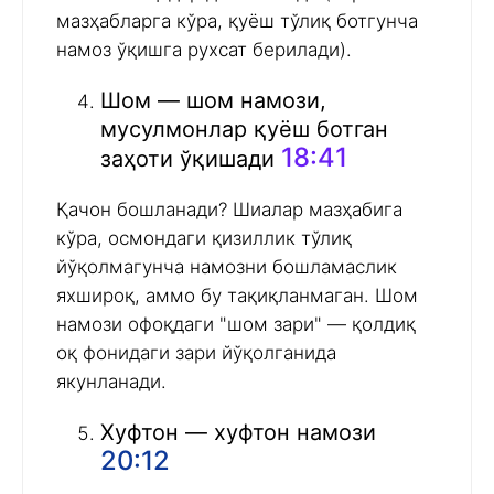
мазҳабларга кўра, қуёш тўлиқ ботгунча
намоз ўқишга рухсат берилади).
Шом — шом намози,
мусулмонлар қуёш ботган
18:41
заҳоти ўқишади
Қачон бошланади? Шиалар мазҳабига
кўра, осмондаги қизиллик тўлиқ
йўқолмагунча намозни бошламаслик
яхшироқ, аммо бу тақиқланмаган. Шом
намози офоқдаги "шом зари" — қолдиқ
оқ фонидаги зари йўқолганида
якунланади.
Хуфтон — хуфтон намози
20:12