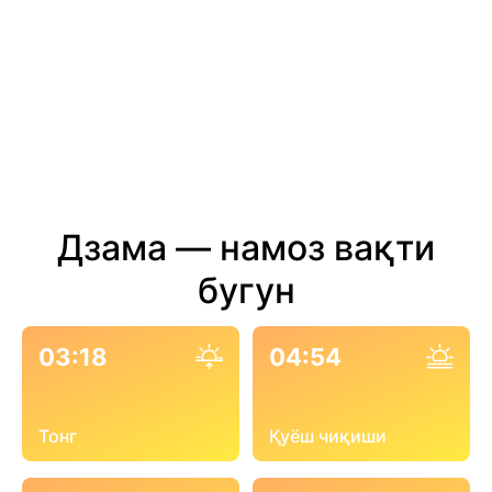
Дзама — намоз вақти
бугун
03:18
04:54
Тонг
Қуёш чиқиши