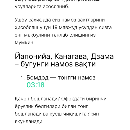
усулларига асосланиб.
Ушбу саҳифада сиз намоз вақтларини
ҳисоблаш учун 19 мавжуд усулдан сизга
энг мақбулини танлаб олишингиз
мумкин.
Йапонийа, Канагава, Дзама
– бугунги намоз вақти
Бомдод — тонгги намоз
03:18
Қачон бошланади? Офоқдаги биринчи
ёруғлик белгилари билан тонг
бошланади ва қуёш чиқишига яқин
якунланади.