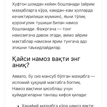
Хуфтон шомдан кейин бошланади (айрим
мазҳабларга кўра, камдан-кам ҳолларда
кечиктирилиши мумкин), яъни тўлиқ
қоронғулик тушиши билан намоз
бошланади. Фажргача — тонг
намозигача давом этади, аммо айрим
мактаблар намозни ярим тунгача адо
этишни таъкидлайдилар.
Қайси намоз вақти энг
аниқ?
Аввало, бу сиз мансуб бўлган мазҳабга —
исломий ҳуқуқий мактабга боғлиқ.
Намоз вақтини ҳисоблаш учун
қуйидагиларни танлаш кифоя қилади:
Ҳанафий мазҳабга кўра намоз вақти;