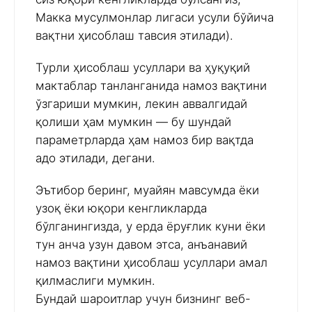
Макка мусулмонлар лигаси усули бўйича
вақтни ҳисоблаш тавсия этилади).
Турли ҳисоблаш усуллари ва ҳуқуқий
мактаблар танланганида намоз вақтини
ўзгариши мумкин, лекин аввалгидай
қолиши ҳам мумкин — бу шундай
параметрларда ҳам намоз бир вақтда
адо этилади, дегани.
Эътибор беринг, муайян мавсумда ёки
узоқ ёки юқори кенгликларда
бўлганингизда, у ерда ёруғлик куни ёки
тун анча узун давом этса, анъанавий
намоз вақтини ҳисоблаш усуллари амал
қилмаслиги мумкин.
Бундай шароитлар учун бизнинг веб-