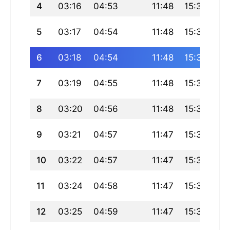
4
03:16
04:53
11:48
15:34
18
5
03:17
04:54
11:48
15:34
18
6
03:18
04:54
11:48
15:33
18
7
03:19
04:55
11:48
15:33
18
8
03:20
04:56
11:48
15:33
18
9
03:21
04:57
11:47
15:32
18
10
03:22
04:57
11:47
15:32
18
11
03:24
04:58
11:47
15:32
18
12
03:25
04:59
11:47
15:31
18