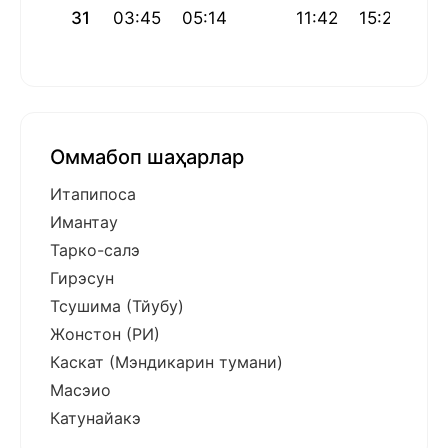
31
03:45
05:14
11:42
15:21
18:
Оммабоп шаҳарлар
Итапипоcа
Имантау
Тарко-салэ
Гирэсун
Тсушима (Тйубу)
Жонстон (РИ)
Каскат (Мэндикарин тумани)
Масэио
Катунайакэ