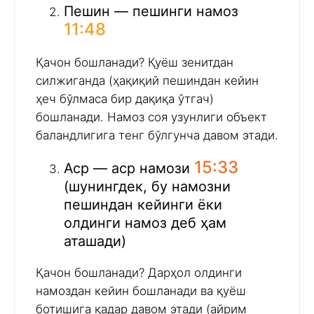
Пешин — пешинги намоз
11:48
Қачон бошланади? Қуёш зенитдан
силжиганда (ҳақиқий пешиндан кейин
ҳеч бўлмаса бир дақиқа ўтгач)
бошланади. Намоз соя узунлиги объект
баландлигига тенг бўлгунча давом этади.
15:33
Аср — аср намози
(шунингдек, бу намозни
пешиндан кейинги ёки
олдинги намоз деб ҳам
аташади)
Қачон бошланади? Дарҳол олдинги
намоздан кейин бошланади ва қуёш
ботишига қадар давом этади (айрим