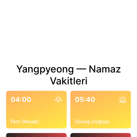
Yangpyeong — Namaz
Vakitleri
04:00
05:40
Fecr (İmsak)
Güneş Doğuşu