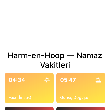
Harm-en-Hoop — Namaz
Vakitleri
04:34
05:47
Fecr (İmsak)
Güneş Doğuşu