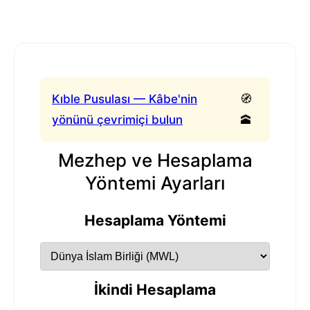
Kıble Pusulası — Kâbe'nin
🧭
yönünü çevrimiçi bulun
🕋
Mezhep ve Hesaplama
Yöntemi Ayarları
Hesaplama Yöntemi
İkindi Hesaplama