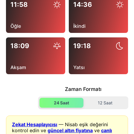
11:58
14:36
Öğle
İkindi
18:09
19:18
Akşam
Yatsı
Zaman Formatı
24 Saat
12 Saat
Zekat Hesaplayıcısı
— Nisab eşik değerini
kontrol edin ve
güncel altın fiyatına
ve
canlı