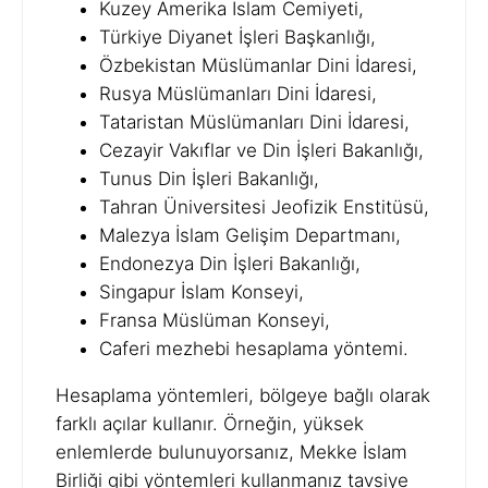
Kuzey Amerika İslam Cemiyeti,
Türkiye Diyanet İşleri Başkanlığı,
Özbekistan Müslümanlar Dini İdaresi,
Rusya Müslümanları Dini İdaresi,
Tataristan Müslümanları Dini İdaresi,
Cezayir Vakıflar ve Din İşleri Bakanlığı,
Tunus Din İşleri Bakanlığı,
Tahran Üniversitesi Jeofizik Enstitüsü,
Malezya İslam Gelişim Departmanı,
Endonezya Din İşleri Bakanlığı,
Singapur İslam Konseyi,
Fransa Müslüman Konseyi,
Caferi mezhebi hesaplama yöntemi.
Hesaplama yöntemleri, bölgeye bağlı olarak
farklı açılar kullanır. Örneğin, yüksek
enlemlerde bulunuyorsanız, Mekke İslam
Birliği gibi yöntemleri kullanmanız tavsiye