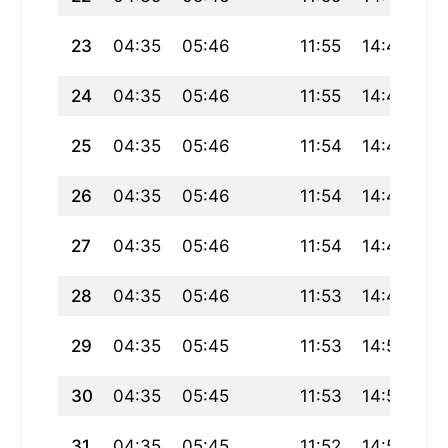
23
04:35
05:46
11:55
14:47
18
24
04:35
05:46
11:55
14:47
18
25
04:35
05:46
11:54
14:48
18
26
04:35
05:46
11:54
14:48
18
27
04:35
05:46
11:54
14:49
18
28
04:35
05:46
11:53
14:49
18
29
04:35
05:45
11:53
14:50
18
30
04:35
05:45
11:53
14:50
18
31
04:35
05:45
11:52
14:51
18