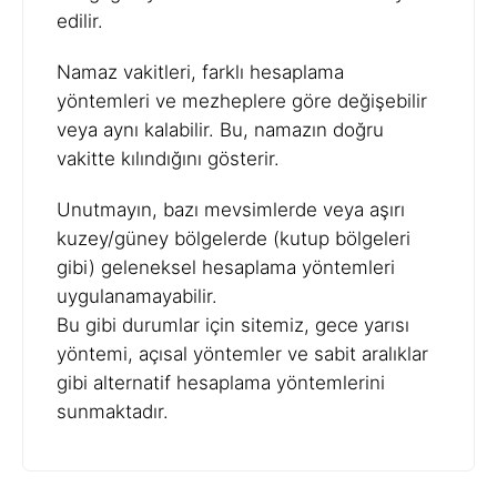
edilir.
Namaz vakitleri, farklı hesaplama
yöntemleri ve mezheplere göre değişebilir
veya aynı kalabilir. Bu, namazın doğru
vakitte kılındığını gösterir.
Unutmayın, bazı mevsimlerde veya aşırı
kuzey/güney bölgelerde (kutup bölgeleri
gibi) geleneksel hesaplama yöntemleri
uygulanamayabilir.
Bu gibi durumlar için sitemiz, gece yarısı
yöntemi, açısal yöntemler ve sabit aralıklar
gibi alternatif hesaplama yöntemlerini
sunmaktadır.