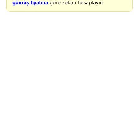
gümüş fiyatına
göre zekatı hesaplayın.