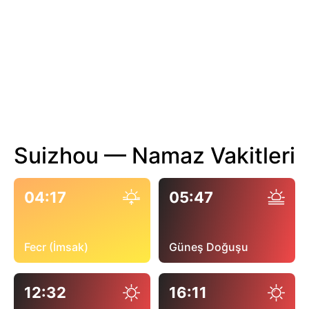
Suizhou — Namaz Vakitleri
04:17
05:47
Fecr (İmsak)
Güneş Doğuşu
12:32
16:11