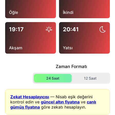
Öğle
İkindi
19:17
20:41
Akşam
Yatsı
Zaman Formatı
24 Saat
12 Saat
Zekat Hesaplayıcısı
— Nisab eşik değerini
kontrol edin ve
güncel altın fiyatına
ve
canlı
gümüş fiyatına
göre zekatı hesaplayın.