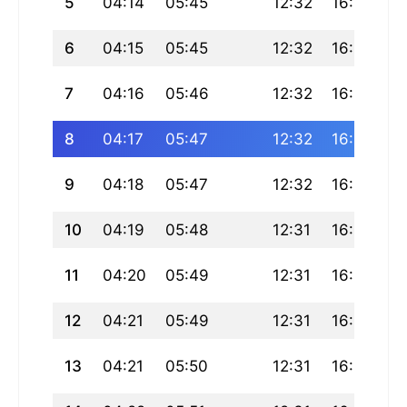
5
04:14
05:45
12:32
16:12
1
6
04:15
05:45
12:32
16:12
1
7
04:16
05:46
12:32
16:11
19
8
04:17
05:47
12:32
16:11
19
9
04:18
05:47
12:32
16:11
1
10
04:19
05:48
12:31
16:11
19
11
04:20
05:49
12:31
16:11
1
12
04:21
05:49
12:31
16:10
1
13
04:21
05:50
12:31
16:10
19