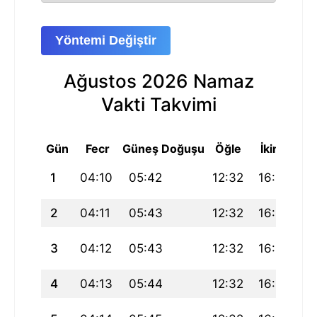
Yöntemi Değiştir
Ağustos 2026 Namaz
Vakti Takvimi
Gün
Fecr
Güneş Doğuşu
Öğle
İkindi
A
1
04:10
05:42
12:32
16:12
1
2
04:11
05:43
12:32
16:12
1
3
04:12
05:43
12:32
16:12
19
4
04:13
05:44
12:32
16:12
1