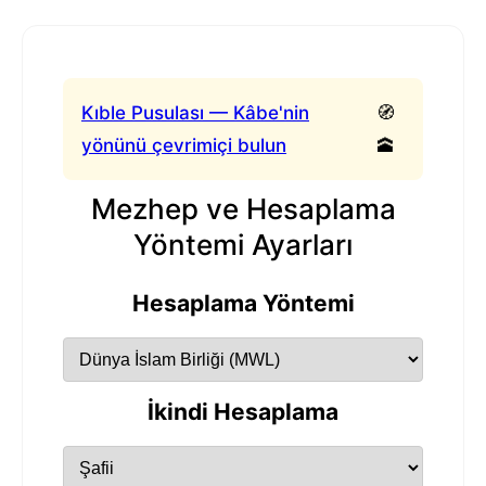
Kıble Pusulası — Kâbe'nin
🧭
yönünü çevrimiçi bulun
🕋
Mezhep ve Hesaplama
Yöntemi Ayarları
Hesaplama Yöntemi
İkindi Hesaplama