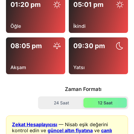
01:20 pm
05:01 pm
Öğle
İkindi
08:05 pm
09:30 pm
Akşam
Yatsı
Zaman Formatı
24 Saat
12 Saat
Zekat Hesaplayıcısı
— Nisab eşik değerini
kontrol edin ve
güncel altın fiyatına
ve
canlı