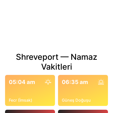
Shreveport — Namaz
Vakitleri
05:04 am
06:35 am
Fecr (İmsak)
Güneş Doğuşu