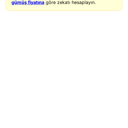
gümüş fiyatına
göre zekatı hesaplayın.