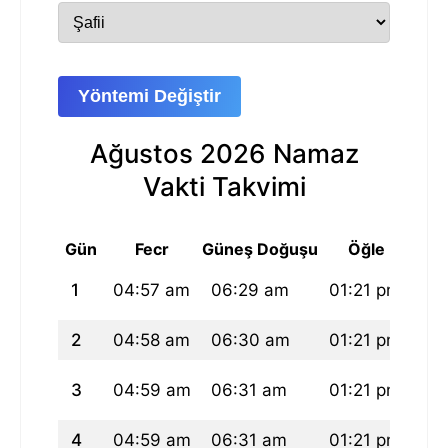
Yöntemi Değiştir
Ağustos 2026 Namaz
Vakti Takvimi
Gün
Fecr
Güneş Doğuşu
Öğle
1
04:57 am
06:29 am
01:21 pm
05
2
04:58 am
06:30 am
01:21 pm
05
3
04:59 am
06:31 am
01:21 pm
05
4
04:59 am
06:31 am
01:21 pm
05