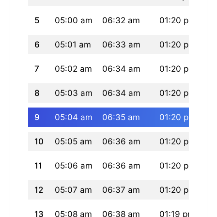
5
05:00 am
06:32 am
01:20 pm
05
6
05:01 am
06:33 am
01:20 pm
05
7
05:02 am
06:34 am
01:20 pm
05
8
05:03 am
06:34 am
01:20 pm
05
9
05:04 am
06:35 am
01:20 pm
05
10
05:05 am
06:36 am
01:20 pm
05
11
05:06 am
06:36 am
01:20 pm
05
12
05:07 am
06:37 am
01:20 pm
05
13
05:08 am
06:38 am
01:19 pm
04