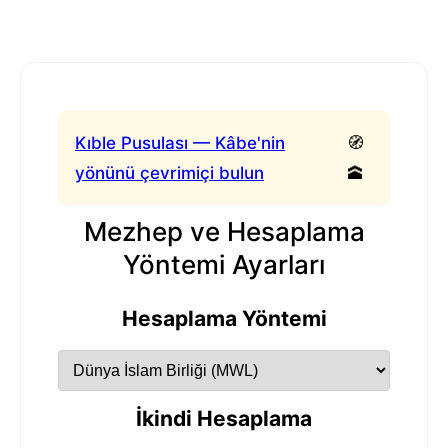
Kıble Pusulası — Kâbe'nin
🧭
yönünü çevrimiçi bulun
🕋
Mezhep ve Hesaplama
Yöntemi Ayarları
Hesaplama Yöntemi
İkindi Hesaplama