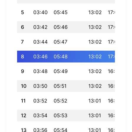
5
03:40
05:45
13:02
17:02
2
6
03:42
05:46
13:02
17:01
2
7
03:44
05:47
13:02
17:01
2
8
03:46
05:48
13:02
17:00
2
9
03:48
05:49
13:02
16:59
2
10
03:50
05:51
13:02
16:59
2
11
03:52
05:52
13:01
16:58
2
12
03:54
05:53
13:01
16:57
2
13
03:56
05:54
13:01
16:57
2