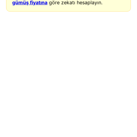
gümüş fiyatına
göre zekatı hesaplayın.