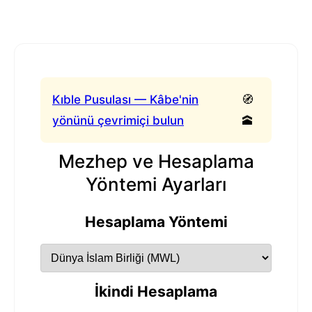
Kıble Pusulası — Kâbe'nin
🧭
yönünü çevrimiçi bulun
🕋
Mezhep ve Hesaplama
Yöntemi Ayarları
Hesaplama Yöntemi
İkindi Hesaplama