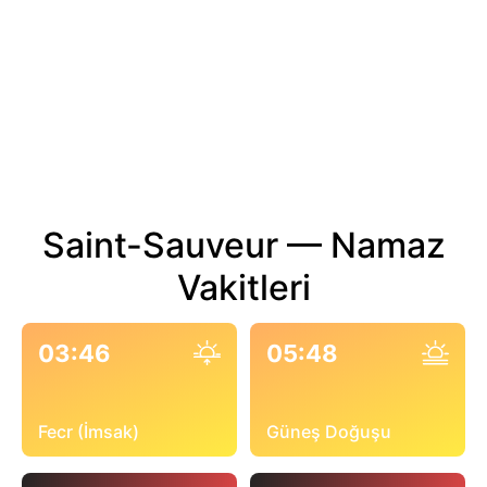
Saint-Sauveur — Namaz
Vakitleri
03:46
05:48
Fecr (İmsak)
Güneş Doğuşu