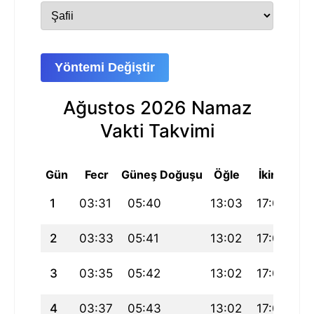
Yöntemi Değiştir
Ağustos 2026 Namaz
Vakti Takvimi
Gün
Fecr
Güneş Doğuşu
Öğle
İkindi
A
1
03:31
05:40
13:03
17:04
2
2
03:33
05:41
13:02
17:04
2
3
03:35
05:42
13:02
17:03
2
4
03:37
05:43
13:02
17:03
2