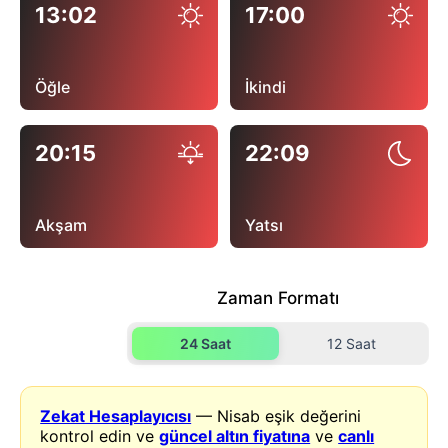
13:02
17:00
Öğle
İkindi
20:15
22:09
Akşam
Yatsı
Zaman Formatı
24 Saat
12 Saat
Zekat Hesaplayıcısı
— Nisab eşik değerini
kontrol edin ve
güncel altın fiyatına
ve
canlı