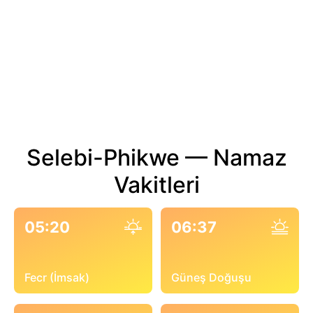
Selebi-Phikwe — Namaz
Vakitleri
05:20
06:37
Fecr (İmsak)
Güneş Doğuşu