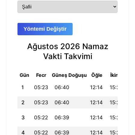
Yöntemi Değiştir
Ağustos 2026 Namaz
Vakti Takvimi
Gün
Fecr
Güneş Doğuşu
Öğle
İkindi
Ak
1
05:23
06:40
12:14
15:20
17
2
05:23
06:40
12:14
15:20
17
3
05:22
06:39
12:14
15:20
17
4
05:22
06:39
12:14
15:20
17