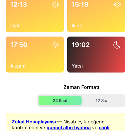
12:13
15:19
Öğle
İkindi
17:50
19:02
Akşam
Yatsı
Zaman Formatı
24 Saat
12 Saat
Zekat Hesaplayıcısı
— Nisab eşik değerini
kontrol edin ve
güncel altın fiyatına
ve
canlı