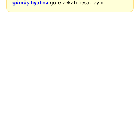
gümüş fiyatına
göre zekatı hesaplayın.