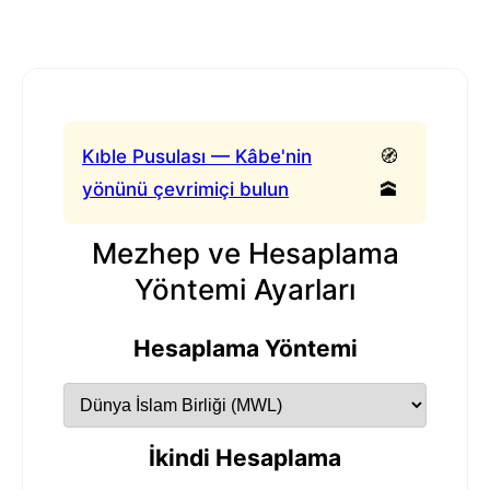
Kıble Pusulası — Kâbe'nin
🧭
yönünü çevrimiçi bulun
🕋
Mezhep ve Hesaplama
Yöntemi Ayarları
Hesaplama Yöntemi
İkindi Hesaplama