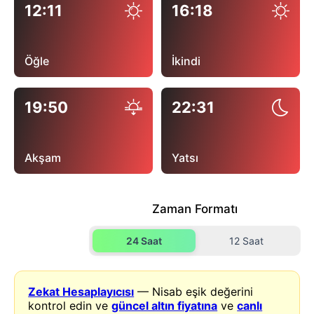
12:11
16:18
Öğle
İkindi
19:50
22:31
Akşam
Yatsı
Zaman Formatı
24 Saat
12 Saat
Zekat Hesaplayıcısı
— Nisab eşik değerini
kontrol edin ve
güncel altın fiyatına
ve
canlı