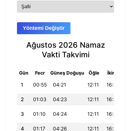
Yöntemi Değiştir
Ağustos 2026 Namaz
Vakti Takvimi
Gün
Fecr
Güneş Doğuşu
Öğle
İkindi
Ak
1
00:55
04:21
12:11
16:23
20
2
01:03
04:23
12:11
16:23
19
3
01:10
04:24
12:11
16:22
19
4
01:17
04:26
12:11
16:21
19