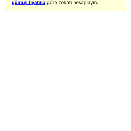
gümüş fiyatına
göre zekatı hesaplayın.