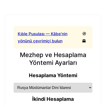
Kıble Pusulası — Kâbe'nin
🧭
yönünü çevrimiçi bulun
🕋
Mezhep ve Hesaplama
Yöntemi Ayarları
Hesaplama Yöntemi
İkindi Hesaplama