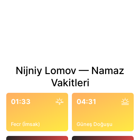
Nijniy Lomov — Namaz
Vakitleri
01:33
04:31
Fecr (İmsak)
Güneş Doğuşu