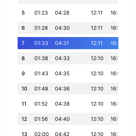
5
01:23
04:28
12:11
16:20
19
6
01:28
04:30
12:11
16:19
19
7
01:33
04:31
12:11
16:18
19
8
01:38
04:33
12:10
16:17
19
9
01:43
04:35
12:10
16:16
1
10
01:48
04:36
12:10
16:15
1
11
01:52
04:38
12:10
16:14
19
12
01:56
04:40
12:10
16:13
1
13
02:00
04:42
12:10
16:12
19