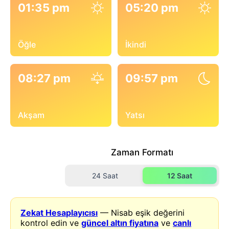
01:35 pm
05:20 pm
Öğle
İkindi
08:27 pm
09:57 pm
Akşam
Yatsı
Zaman Formatı
24 Saat
12 Saat
Zekat Hesaplayıcısı
— Nisab eşik değerini
kontrol edin ve
güncel altın fiyatına
ve
canlı