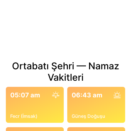
Ortabatı Şehri — Namaz
Vakitleri
05:07 am
06:43 am
Fecr (İmsak)
Güneş Doğuşu