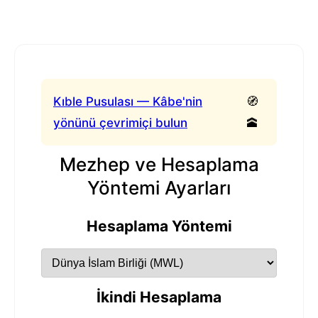
Kıble Pusulası — Kâbe'nin
🧭
yönünü çevrimiçi bulun
🕋
Mezhep ve Hesaplama
Yöntemi Ayarları
Hesaplama Yöntemi
İkindi Hesaplama