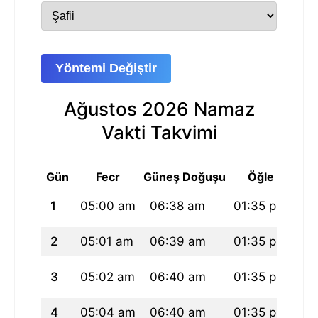
Yöntemi Değiştir
Ağustos 2026 Namaz
Vakti Takvimi
Gün
Fecr
Güneş Doğuşu
Öğle
1
05:00 am
06:38 am
01:35 pm
05
2
05:01 am
06:39 am
01:35 pm
05
3
05:02 am
06:40 am
01:35 pm
05
4
05:04 am
06:40 am
01:35 pm
05