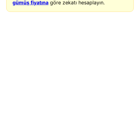
gümüş fiyatına
göre zekatı hesaplayın.