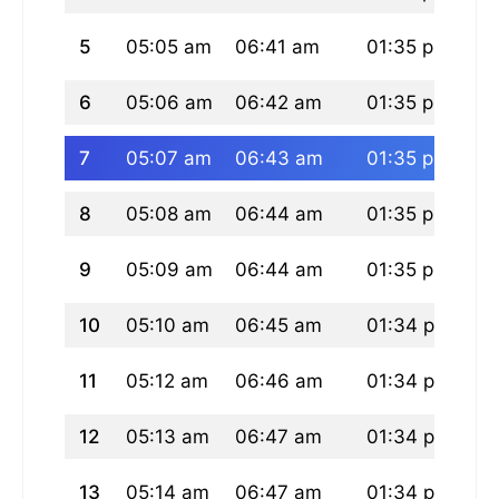
5
05:05 am
06:41 am
01:35 pm
05
6
05:06 am
06:42 am
01:35 pm
05
7
05:07 am
06:43 am
01:35 pm
05
8
05:08 am
06:44 am
01:35 pm
05
9
05:09 am
06:44 am
01:35 pm
05
10
05:10 am
06:45 am
01:34 pm
05
11
05:12 am
06:46 am
01:34 pm
05
12
05:13 am
06:47 am
01:34 pm
05
13
05:14 am
06:47 am
01:34 pm
05