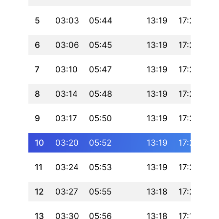
5
03:03
05:44
13:19
17:26
2
6
03:06
05:45
13:19
17:26
2
7
03:10
05:47
13:19
17:25
2
8
03:14
05:48
13:19
17:24
2
9
03:17
05:50
13:19
17:23
2
10
03:20
05:52
13:19
17:22
2
11
03:24
05:53
13:19
17:21
2
12
03:27
05:55
13:18
17:20
2
13
03:30
05:56
13:18
17:19
2