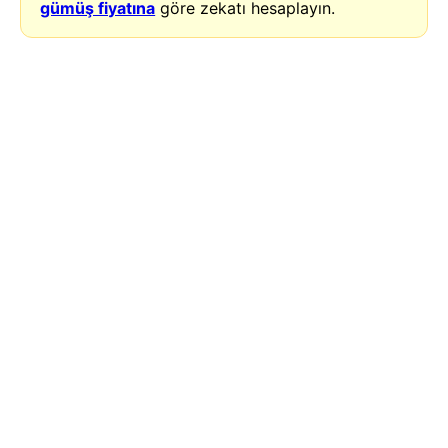
gümüş fiyatına
göre zekatı hesaplayın.