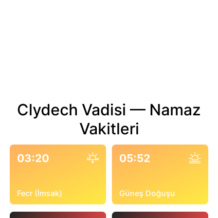
Clydech Vadisi — Namaz
Vakitleri
03:20
05:52
Fecr (İmsak)
Güneş Doğuşu