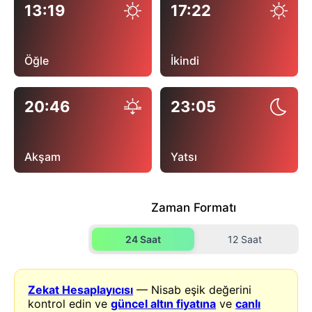
13:19
17:22
Öğle
İkindi
20:46
23:05
Akşam
Yatsı
Zaman Formatı
24 Saat
12 Saat
Zekat Hesaplayıcısı
— Nisab eşik değerini
kontrol edin ve
güncel altın fiyatına
ve
canlı