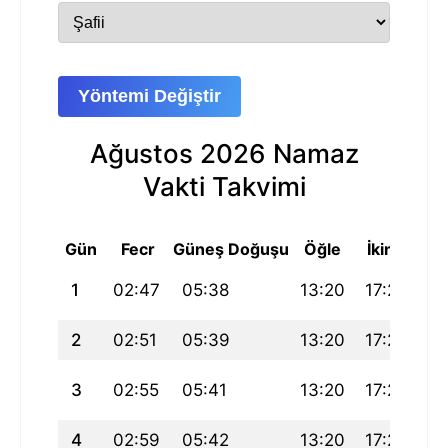
Yöntemi Değiştir
Ağustos 2026 Namaz
Vakti Takvimi
Gün
Fecr
Güneş Doğuşu
Öğle
İkindi
A
1
02:47
05:38
13:20
17:29
21
2
02:51
05:39
13:20
17:29
21
3
02:55
05:41
13:20
17:28
2
4
02:59
05:42
13:20
17:27
2