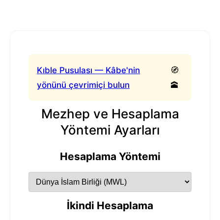
Kıble Pusulası — Kâbe'nin
🧭
yönünü çevrimiçi bulun
🕋
Mezhep ve Hesaplama
Yöntemi Ayarları
Hesaplama Yöntemi
İkindi Hesaplama