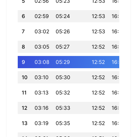
5
02:56
05:23
12:53
16:58
2
6
02:59
05:24
12:53
16:57
2
7
03:02
05:26
12:53
16:56
2
8
03:05
05:27
12:52
16:55
2
9
03:08
05:29
12:52
16:54
2
10
03:10
05:30
12:52
16:54
2
11
03:13
05:32
12:52
16:53
2
12
03:16
05:33
12:52
16:52
20
13
03:19
05:35
12:52
16:51
2