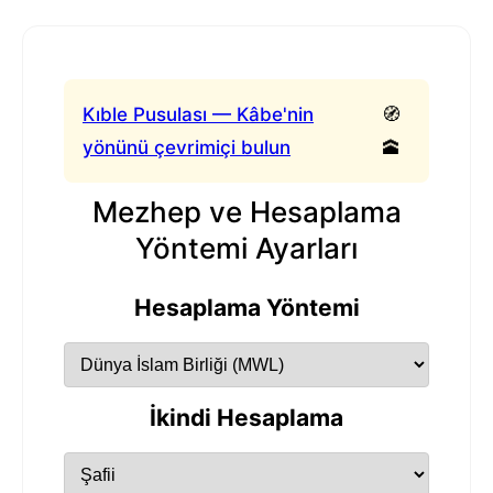
Kıble Pusulası — Kâbe'nin
🧭
yönünü çevrimiçi bulun
🕋
Mezhep ve Hesaplama
Yöntemi Ayarları
Hesaplama Yöntemi
İkindi Hesaplama