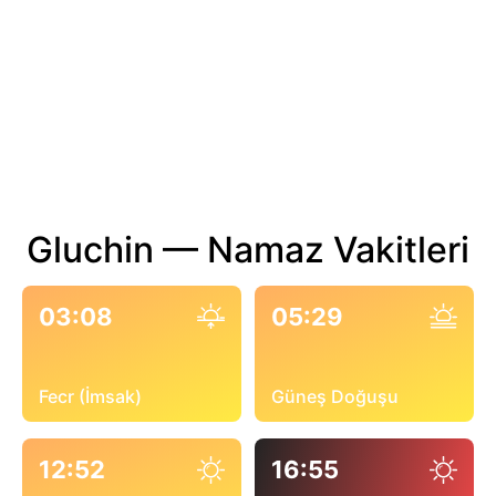
Gluchin — Namaz Vakitleri
03:08
05:29
Fecr (İmsak)
Güneş Doğuşu
12:52
16:55