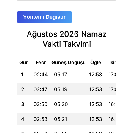
Yöntemi Değiştir
Ağustos 2026 Namaz
Vakti Takvimi
Gün
Fecr
Güneş Doğuşu
Öğle
İkindi
A
1
02:44
05:17
12:53
17:00
2
2
02:47
05:19
12:53
17:00
2
3
02:50
05:20
12:53
16:59
2
4
02:53
05:21
12:53
16:58
2