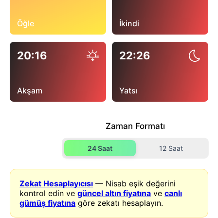
Öğle
İkindi
20:16
22:26
Akşam
Yatsı
Zaman Formatı
24 Saat
12 Saat
Zekat Hesaplayıcısı
— Nisab eşik değerini
kontrol edin ve
güncel altın fiyatına
ve
canlı
gümüş fiyatına
göre zekatı hesaplayın.