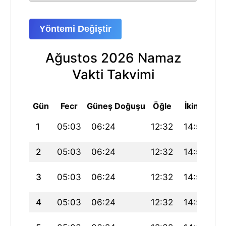
Yöntemi Değiştir
Ağustos 2026 Namaz
Vakti Takvimi
Gün
Fecr
Güneş Doğuşu
Öğle
İkindi
Ak
1
05:03
06:24
12:32
14:50
18
2
05:03
06:24
12:32
14:51
18
3
05:03
06:24
12:32
14:52
18
4
05:03
06:24
12:32
14:53
18