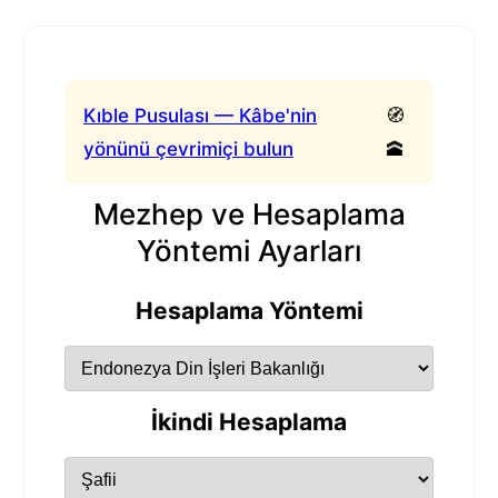
Kıble Pusulası — Kâbe'nin
🧭
yönünü çevrimiçi bulun
🕋
Mezhep ve Hesaplama
Yöntemi Ayarları
Hesaplama Yöntemi
İkindi Hesaplama