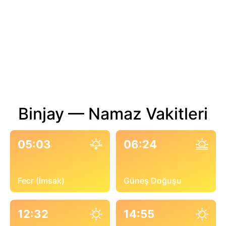
Binjay — Namaz Vakitleri
05:03
06:24
Fecr (İmsak)
Güneş Doğuşu
12:32
14:55