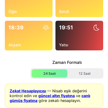
Öğle
İkindi
18:39
19:51
Akşam
Yatsı
Zaman Formatı
24 Saat
12 Saat
Zekat Hesaplayıcısı
— Nisab eşik değerini
kontrol edin ve
güncel altın fiyatına
ve
canlı
gümüş fiyatına
göre zekatı hesaplayın.